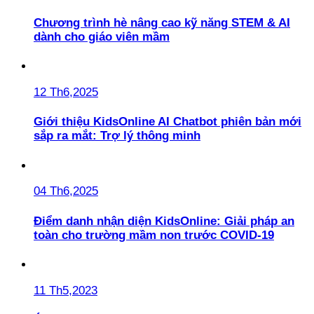
Chương trình hè nâng cao kỹ năng STEM & AI
dành cho giáo viên mầm
12 Th6,2025
Giới thiệu KidsOnline AI Chatbot phiên bản mới
sắp ra mắt: Trợ lý thông minh
04 Th6,2025
Điểm danh nhận diện KidsOnline: Giải pháp an
toàn cho trường mầm non trước COVID-19
11 Th5,2023