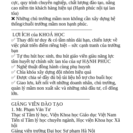
cực, quy trình chuyên nghiệp, chất lượng đào tạo, nâng
cao niềm tin khách hàng hiện tại (Hạnh phúc nội tại lan
tỏa)
❌
Những chủ trường mầm non không cần xây dựng hệ
thống/chuỗi trường mầm non hạnh phúc.
—————————————————
LỢI ÍCH của KHOÁ HỌC
✅
Thay đổi tư duy & có tầm nhìn dài hạn, chiến lược về
việc phát triển điểm riêng biệt – sức cạnh tranh của trường
bạn
✅
Tự thu hút học sinh, thu hút giáo viên giàu năng lực
tâm huyết tự chính sức lan tỏa của sự HẠNH PHÚC
✅
Nghệ thuật đồng hành cùng phụ huynh
✅
Chìa khóa xây dựng đội nhóm hiệu quả
✅
Được chia sẻ đầy đủ bộ tài liệu hỗ trợ cho buổi học
✅
Giao lưu, kết nối với những doanh nhân, chủ trường,
quản lý mầm non xuất sắc và những nhà đầu tư, cổ đông
lớn.
————————————————–
GIẢNG VIÊN ĐÀO TẠO
1. Mr. Phạm Văn Tư
Thạc sĩ Tâm lý học, Viện Khoa học Giáo dục Việt Nam
Tiến sĩ Tâm lý học chuyên ngành, Học viện Khoa học Xã
hội
Giảng viên trường Đại học Sư phạm Hà Nội