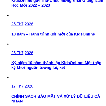
KidsOnline gửi Thư Chúc Mừng Khai Giảng Năm
Học Mới 2022 – 2023
25 Th7,2026
10 năm – Hành trình đổi mới của KidsOnline
25 Th7,2026
Kỷ niệm 10 năm thành lập KidsOnline: Một thập
kỷ khơi nguồn tương lai, kết
17 Th7,2026
CHÍNH SÁCH BẢO MẬT VÀ XỬ LÝ DỮ LIỆU CÁ
NHÂN