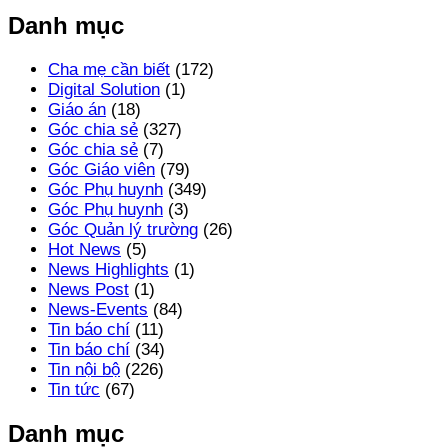
Danh mục
Cha mẹ cần biết
(172)
Digital Solution
(1)
Giáo án
(18)
Góc chia sẻ
(327)
Góc chia sẻ
(7)
Góc Giáo viên
(79)
Góc Phụ huynh
(349)
Góc Phụ huynh
(3)
Góc Quản lý trường
(26)
Hot News
(5)
News Highlights
(1)
News Post
(1)
News-Events
(84)
Tin báo chí
(11)
Tin báo chí
(34)
Tin nội bộ
(226)
Tin tức
(67)
Danh mục