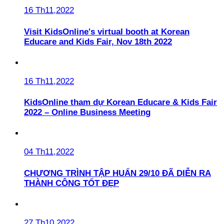
16 Th11,2022
Visit KidsOnline's virtual booth at Korean
Educare and Kids Fair, Nov 18th 2022
16 Th11,2022
KidsOnline tham dự Korean Educare & Kids Fair
2022 – Online Business Meeting
04 Th11,2022
CHƯƠNG TRÌNH TẬP HUẤN 29/10 ĐÃ DIỄN RA
THÀNH CÔNG TỐT ĐẸP
27 Th10,2022