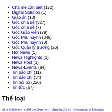
Cha mẹ cần biết
(172)
Digital Solution
(1)
Giáo án
(18)
Góc chia sẻ
(327)
Góc chia sẻ
(7)
Góc Giáo viên
(79)
Góc Phụ huynh
(349)
Góc Phụ huynh
(3)
Góc Quản lý trường
(26)
Hot News
(5)
News Highlights
(1)
News Post
(1)
News-Events
(84)
Tin báo chí
(11)
Tin báo chí
(34)
Tin nội bộ
(226)
Tin tức
(67)
Thể loại
chuyển đổi số
child development
AI in KidsOnline
Connectivity in Education