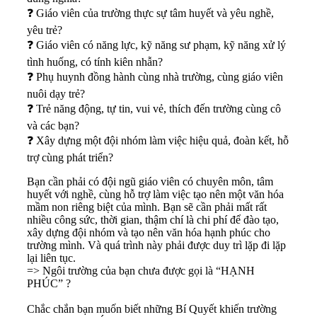
❓
Giáo viên của trường thực sự tâm huyết và yêu nghề,
yêu trẻ?
❓
Giáo viên có năng lực, kỹ năng sư phạm, kỹ năng xử lý
tình huống, có tính kiên nhẫn?
❓
Phụ huynh đồng hành cùng nhà trường, cùng giáo viên
nuôi dạy trẻ?
❓
Trẻ năng động, tự tin, vui vẻ, thích đến trường cùng cô
và các bạn?
❓
Xây dựng một đội nhóm làm việc hiệu quả, đoàn kết, hỗ
trợ cùng phát triển?
Bạn cần phải có đội ngũ giáo viên có chuyên môn, tâm
huyết với nghề, cùng hỗ trợ làm việc tạo nên một văn hóa
mầm non riêng biệt của mình. Bạn sẽ cần phải mất rất
nhiều công sức, thời gian, thậm chí là chi phí để đào tạo,
xây dựng đội nhóm và tạo nên văn hóa hạnh phúc cho
trường mình. Và quá trình này phải được duy trì lặp đi lặp
lại liên tục.
=> Ngôi trường của bạn chưa được gọi là “HẠNH
PHÚC” ?
Chắc chắn bạn muốn biết những Bí Quyết khiến trường