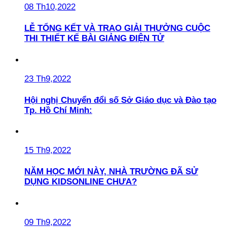
08 Th10,2022
LỄ TỔNG KẾT VÀ TRAO GIẢI THƯỞNG CUỘC
THI THIẾT KẾ BÀI GIẢNG ĐIỆN TỬ
23 Th9,2022
Hội nghị Chuyển đổi số Sở Giáo dục và Đào tạo
Tp. Hồ Chí Minh:
15 Th9,2022
NĂM HỌC MỚI NÀY, NHÀ TRƯỜNG ĐÃ SỬ
DỤNG KIDSONLINE CHƯA?
09 Th9,2022