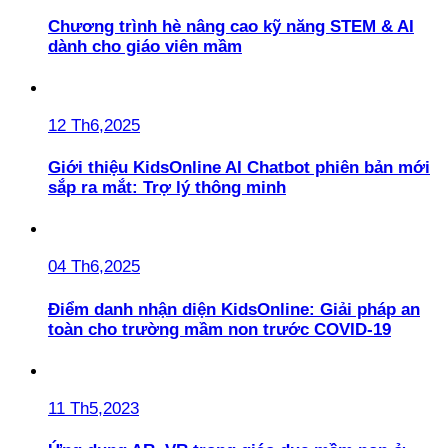
Chương trình hè nâng cao kỹ năng STEM & AI
dành cho giáo viên mầm
12 Th6,2025
Giới thiệu KidsOnline AI Chatbot phiên bản mới
sắp ra mắt: Trợ lý thông minh
04 Th6,2025
Điểm danh nhận diện KidsOnline: Giải pháp an
toàn cho trường mầm non trước COVID-19
11 Th5,2023