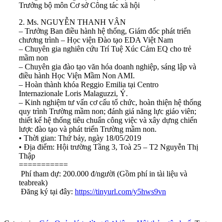
Trưởng bộ môn Cơ sở Công tác xã hội
2. Ms. NGUYỄN THANH VÂN
– Trưởng Ban điều hành hệ thống, Giám đốc phát triển
chương trình – Học viện Đào tạo EDA Việt Nam
– Chuyên gia nghiên cứu Trí Tuệ Xúc Cảm EQ cho trẻ
mầm non
– Chuyên gia đào tạo văn hóa doanh nghiệp, sáng lập và
điều hành Học Viện Mầm Non AMI.
– Hoàn thành khóa Reggio Emilia tại Centro
Internazionale Loris Malaguzzi, Ý.
– Kinh nghiệm tư vấn cơ cấu tổ chức, hoàn thiện hệ thống
quy trình Trường mầm non; đánh giá năng lực giáo viên;
thiết kế hệ thống tiêu chuẩn công việc và xây dựng chiến
lược đào tạo và phát triển Trường mầm non.
• Thời gian: Thứ bảy, ngày 18/05/2019
• Địa điểm: Hội trường Tầng 3, Toà 25 – T2 Nguyễn Thị
Thập
===========
Phí tham dự: 200.000 đ/người (Gồm phí in tài liệu và
teabreak)
Đăng ký tại đây:
https://tinyurl.com/y5hws9vn