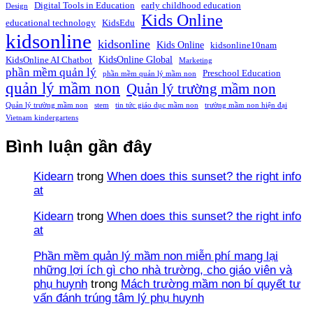
Digital Tools in Education
early childhood education
Design
Kids Online
educational technology
KidsEdu
kidsonline
kidsonline
Kids Online
kidsonline10nam
KidsOnline Global
KidsOnline AI Chatbot
Marketing
phần mềm quản lý
Preschool Education
phần mềm quản lý mầm non
quản lý mầm non
Quản lý trường mầm non
Quản lý trường mầm non
stem
tin tức giáo dục mầm non
trường mầm non hiện đại
Vietnam kindergartens
Bình luận gần đây
Kidearn
trong
When does this sunset? the right info
at
Kidearn
trong
When does this sunset? the right info
at
Phần mềm quản lý mầm non miễn phí mang lại
những lợi ích gì cho nhà trường, cho giáo viên và
phụ huynh
trong
Mách trường mầm non bí quyết tư
vấn đánh trúng tâm lý phụ huynh