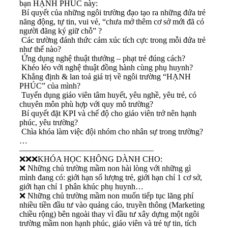
bạn HẠNH PHÚC này:
Bí quyết của những ngôi trường đạo tạo ra những đứa trẻ
năng động, tự tin, vui vẻ, “chưa mở thêm cơ sở mới đã có
người đăng ký giữ chỗ” ?
Các trường đánh thức cảm xúc tích cực trong mỗi đứa trẻ
như thế nào?
Ứng dụng nghệ thuật thưởng – phạt trẻ đúng cách?
Khéo léo với nghệ thuật đồng hành cùng phụ huynh?
Khẳng định & lan toả giá trị về ngôi trường “HẠNH
PHÚC” của mình?
Tuyển dụng giáo viên tâm huyết, yêu nghề, yêu trẻ, có
chuyên môn phù hợp với quy mô trường?
Bí quyết đặt KPI và chế độ cho giáo viên trở nên hạnh
phúc, yêu trường?
Chìa khóa làm việc đội nhóm cho nhân sự trong trường?
…
————————————————–
❌
❌
❌
KHÓA HỌC KHÔNG DÀNH CHO:
❌
Những chủ trường mầm non hài lòng với những gì
mình đang có: giới hạn số lượng trẻ, giới hạn chỉ 1 cơ sở,
giới hạn chỉ 1 phân khúc phụ huynh…
❌
Những chủ trường mầm non muốn tiếp tục lãng phí
nhiều tiền đầu tư vào quảng cáo, truyền thông (Marketing
chiều rộng) bên ngoài thay vì đầu tư xây dựng một ngôi
trường mầm non hạnh phúc, giáo viên và trẻ tự tin, tích