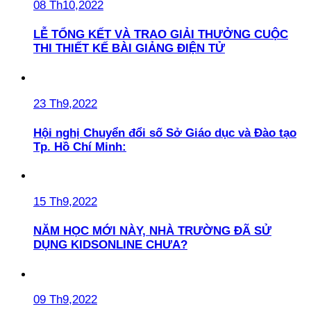
08 Th10,2022
LỄ TỔNG KẾT VÀ TRAO GIẢI THƯỞNG CUỘC
THI THIẾT KẾ BÀI GIẢNG ĐIỆN TỬ
23 Th9,2022
Hội nghị Chuyển đổi số Sở Giáo dục và Đào tạo
Tp. Hồ Chí Minh:
15 Th9,2022
NĂM HỌC MỚI NÀY, NHÀ TRƯỜNG ĐÃ SỬ
DỤNG KIDSONLINE CHƯA?
09 Th9,2022