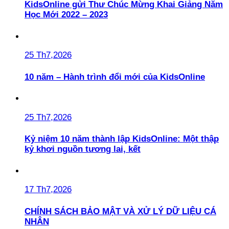
KidsOnline gửi Thư Chúc Mừng Khai Giảng Năm
Học Mới 2022 – 2023
25 Th7,2026
10 năm – Hành trình đổi mới của KidsOnline
25 Th7,2026
Kỷ niệm 10 năm thành lập KidsOnline: Một thập
kỷ khơi nguồn tương lai, kết
17 Th7,2026
CHÍNH SÁCH BẢO MẬT VÀ XỬ LÝ DỮ LIỆU CÁ
NHÂN