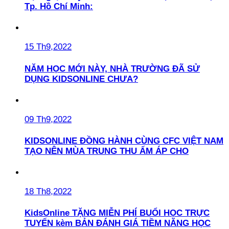
Tp. Hồ Chí Minh:
15 Th9,2022
NĂM HỌC MỚI NÀY, NHÀ TRƯỜNG ĐÃ SỬ
DỤNG KIDSONLINE CHƯA?
09 Th9,2022
KIDSONLINE ĐỒNG HÀNH CÙNG CFC VIỆT NAM
TẠO NÊN MÙA TRUNG THU ẤM ÁP CHO
18 Th8,2022
KidsOnline TẶNG MIỄN PHÍ BUỔI HỌC TRỰC
TUYẾN kèm BẢN ĐÁNH GIÁ TIỀM NĂNG HỌC