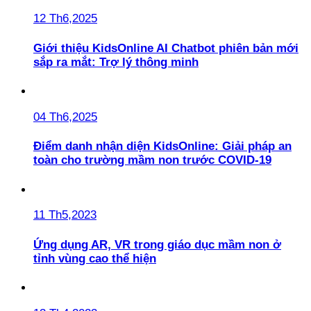
12 Th6,2025
Giới thiệu KidsOnline AI Chatbot phiên bản mới
sắp ra mắt: Trợ lý thông minh
04 Th6,2025
Điểm danh nhận diện KidsOnline: Giải pháp an
toàn cho trường mầm non trước COVID-19
11 Th5,2023
Ứng dụng AR, VR trong giáo dục mầm non ở
tỉnh vùng cao thể hiện