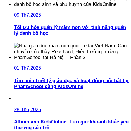
09 Th7,2025
Tối ưu hóa quản lý mầm non với tính năng quản
lý danh bộ học
01 Th7,2025
Tìm hiểu triết lý giáo dục và hoạt động nổi bật tại
PhamSchool cùng KidsOnline
28 Th6,2025
Album ảnh KidsOnline: Lưu giữ khoảnh khắc yêu
thương của trẻ