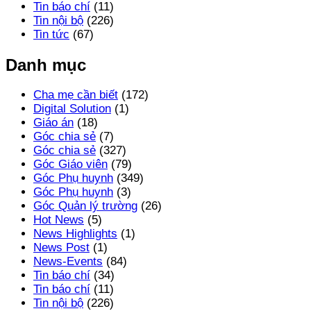
Tin báo chí
(11)
Tin nội bộ
(226)
Tin tức
(67)
Danh mục
Cha mẹ cần biết
(172)
Digital Solution
(1)
Giáo án
(18)
Góc chia sẻ
(7)
Góc chia sẻ
(327)
Góc Giáo viên
(79)
Góc Phụ huynh
(349)
Góc Phụ huynh
(3)
Góc Quản lý trường
(26)
Hot News
(5)
News Highlights
(1)
News Post
(1)
News-Events
(84)
Tin báo chí
(34)
Tin báo chí
(11)
Tin nội bộ
(226)