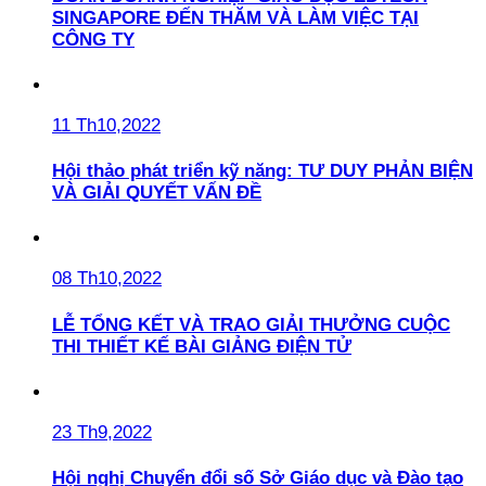
SINGAPORE ĐẾN THĂM VÀ LÀM VIỆC TẠI
CÔNG TY
11 Th10,2022
Hội thảo phát triển kỹ năng: TƯ DUY PHẢN BIỆN
VÀ GIẢI QUYẾT VẤN ĐỀ
08 Th10,2022
LỄ TỔNG KẾT VÀ TRAO GIẢI THƯỞNG CUỘC
THI THIẾT KẾ BÀI GIẢNG ĐIỆN TỬ
23 Th9,2022
Hội nghị Chuyển đổi số Sở Giáo dục và Đào tạo