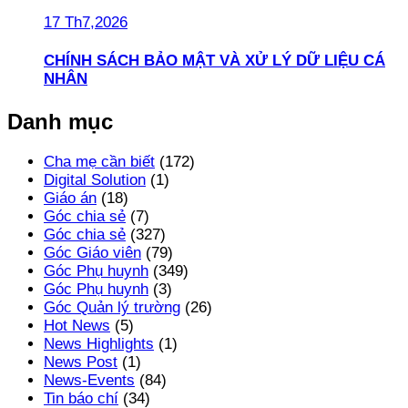
17 Th7,2026
CHÍNH SÁCH BẢO MẬT VÀ XỬ LÝ DỮ LIỆU CÁ
NHÂN
Danh mục
Cha mẹ cần biết
(172)
Digital Solution
(1)
Giáo án
(18)
Góc chia sẻ
(7)
Góc chia sẻ
(327)
Góc Giáo viên
(79)
Góc Phụ huynh
(349)
Góc Phụ huynh
(3)
Góc Quản lý trường
(26)
Hot News
(5)
News Highlights
(1)
News Post
(1)
News-Events
(84)
Tin báo chí
(34)