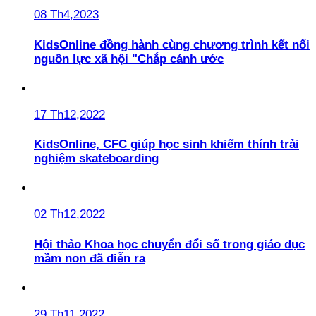
08 Th4,2023
KidsOnline đồng hành cùng chương trình kết nối
nguồn lực xã hội "Chắp cánh ước
17 Th12,2022
KidsOnline, CFC giúp học sinh khiếm thính trải
nghiệm skateboarding
02 Th12,2022
Hội thảo Khoa học chuyển đổi số trong giáo dục
mầm non đã diễn ra
29 Th11,2022