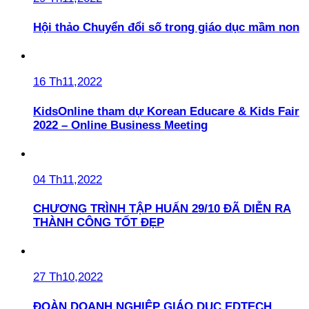
Hội thảo Chuyển đổi số trong giáo dục mầm non
16 Th11,2022
KidsOnline tham dự Korean Educare & Kids Fair
2022 – Online Business Meeting
04 Th11,2022
CHƯƠNG TRÌNH TẬP HUẤN 29/10 ĐÃ DIỄN RA
THÀNH CÔNG TỐT ĐẸP
27 Th10,2022
ĐOÀN DOANH NGHIỆP GIÁO DỤC EDTECH