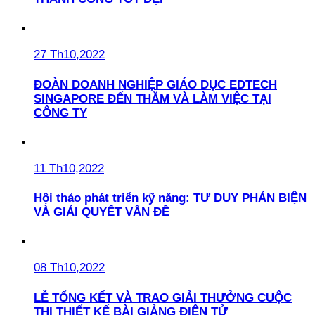
27 Th10,2022
ĐOÀN DOANH NGHIỆP GIÁO DỤC EDTECH
SINGAPORE ĐẾN THĂM VÀ LÀM VIỆC TẠI
CÔNG TY
11 Th10,2022
Hội thảo phát triển kỹ năng: TƯ DUY PHẢN BIỆN
VÀ GIẢI QUYẾT VẤN ĐỀ
08 Th10,2022
LỄ TỔNG KẾT VÀ TRAO GIẢI THƯỞNG CUỘC
THI THIẾT KẾ BÀI GIẢNG ĐIỆN TỬ