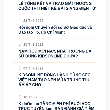
LỄ TỔNG KẾT VÀ TRAO GIẢI THƯỞNG
CUỘC THI THIẾT KẾ BÀI GIẢNG ĐIỆN TỬ
23 Th9,2022
Hội nghị Chuyển đổi số Sở Giáo dục và
Đào tạo Tp. Hồ Chí Minh:
15 Th9,2022
NĂM HỌC MỚI NÀY, NHÀ TRƯỜNG ĐÃ
SỬ DỤNG KIDSONLINE CHƯA?
09 Th9,2022
KIDSONLINE ĐỒNG HÀNH CÙNG CFC
VIỆT NAM TẠO NÊN MÙA TRUNG THU
ẤM ÁP CHO
18 Th8,2022
KidsOnline TẶNG MIỄN PHÍ BUỔI HỌC
TRỰC TUYẾN kèm BẢN ĐÁNH GIÁ TIỀM