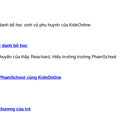
ý danh bộ học
ại PhamSchool cùng KidsOnline
thương của trẻ