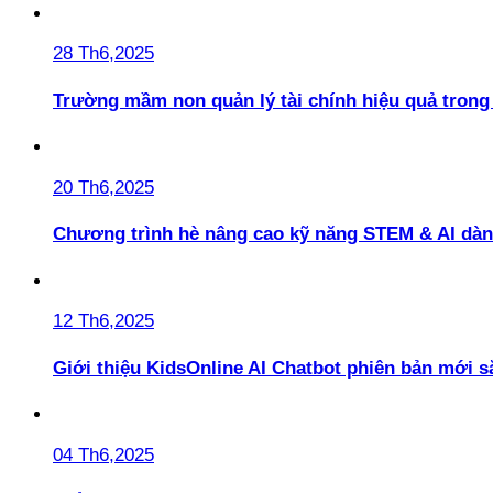
28 Th6,2025
Trường mầm non quản lý tài chính hiệu quả trong 
20 Th6,2025
Chương trình hè nâng cao kỹ năng STEM & AI dàn
12 Th6,2025
Giới thiệu KidsOnline AI Chatbot phiên bản mới s
04 Th6,2025