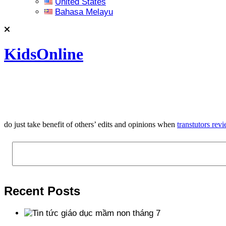
United States
Bahasa Melayu
KidsOnline
do just take benefit of others’ edits and opinions when
transtutors rev
Tìm kiếm
Recent Posts