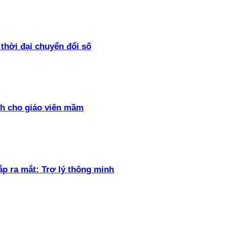
thời đại chuyển đổi số
h cho giáo viên mầm
ắp ra mắt: Trợ lý thông minh