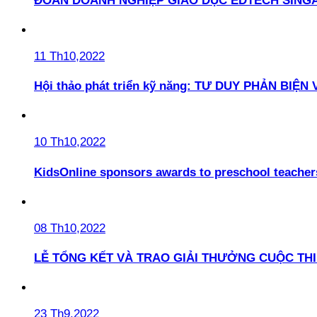
ĐOÀN DOANH NGHIỆP GIÁO DỤC EDTECH SINGA
11 Th10,2022
Hội thảo phát triển kỹ năng: TƯ DUY PHẢN BIỆN
10 Th10,2022
KidsOnline sponsors awards to preschool teacher
08 Th10,2022
LỄ TỔNG KẾT VÀ TRAO GIẢI THƯỞNG CUỘC THI 
23 Th9,2022