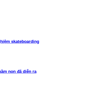
ghiệm skateboarding
mầm non đã diễn ra