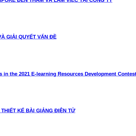
PORE ĐẾN THĂM VÀ LÀM VIỆC TẠI CÔNG TY
 VÀ GIẢI QUYẾT VẤN ĐỀ
s in the 2021 E-learning Resources Development Contes
THIẾT KẾ BÀI GIẢNG ĐIỆN TỬ