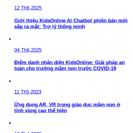
12 Th6,2025
Giới thiệu KidsOnline AI Chatbot phiên bản mới
sắp ra mắt: Trợ lý thông minh
04 Th6,2025
Điểm danh nhận diện KidsOnline: Giải pháp an
toàn cho trường mầm non trước COVID-19
11 Th5,2023
Ứng dụng AR, VR trong giáo dục mầm non ở
tỉnh vùng cao thể hiện