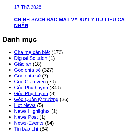
17 Th7,2026
CHÍNH SÁCH BẢO MẬT VÀ XỬ LÝ DỮ LIỆU CÁ
NHÂN
Danh mục
Cha mẹ cần biết
(172)
Digital Solution
(1)
Giáo án
(18)
Góc chia sẻ
(327)
Góc chia sẻ
(7)
Góc Giáo viên
(79)
Góc Phụ huynh
(349)
Góc Phụ huynh
(3)
Góc Quản lý trường
(26)
Hot News
(5)
News Highlights
(1)
News Post
(1)
News-Events
(84)
Tin báo chí
(34)