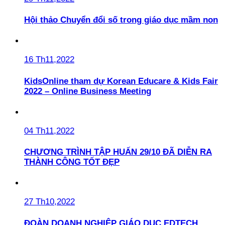
Hội thảo Chuyển đổi số trong giáo dục mầm non
16 Th11,2022
KidsOnline tham dự Korean Educare & Kids Fair
2022 – Online Business Meeting
04 Th11,2022
CHƯƠNG TRÌNH TẬP HUẤN 29/10 ĐÃ DIỄN RA
THÀNH CÔNG TỐT ĐẸP
27 Th10,2022
ĐOÀN DOANH NGHIỆP GIÁO DỤC EDTECH