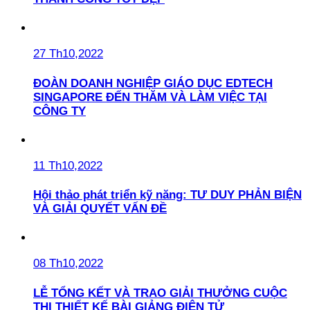
27 Th10,2022
ĐOÀN DOANH NGHIỆP GIÁO DỤC EDTECH
SINGAPORE ĐẾN THĂM VÀ LÀM VIỆC TẠI
CÔNG TY
11 Th10,2022
Hội thảo phát triển kỹ năng: TƯ DUY PHẢN BIỆN
VÀ GIẢI QUYẾT VẤN ĐỀ
08 Th10,2022
LỄ TỔNG KẾT VÀ TRAO GIẢI THƯỞNG CUỘC
THI THIẾT KẾ BÀI GIẢNG ĐIỆN TỬ