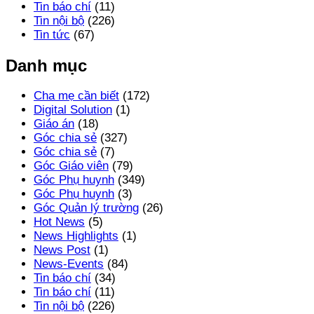
Tin báo chí
(11)
Tin nội bộ
(226)
Tin tức
(67)
Danh mục
Cha mẹ cần biết
(172)
Digital Solution
(1)
Giáo án
(18)
Góc chia sẻ
(327)
Góc chia sẻ
(7)
Góc Giáo viên
(79)
Góc Phụ huynh
(349)
Góc Phụ huynh
(3)
Góc Quản lý trường
(26)
Hot News
(5)
News Highlights
(1)
News Post
(1)
News-Events
(84)
Tin báo chí
(34)
Tin báo chí
(11)
Tin nội bộ
(226)