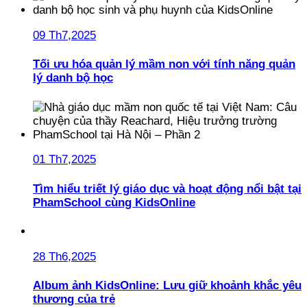
09 Th7,2025
Tối ưu hóa quản lý mầm non với tính năng quản
lý danh bộ học
01 Th7,2025
Tìm hiểu triết lý giáo dục và hoạt động nổi bật tại
PhamSchool cùng KidsOnline
28 Th6,2025
Album ảnh KidsOnline: Lưu giữ khoảnh khắc yêu
thương của trẻ