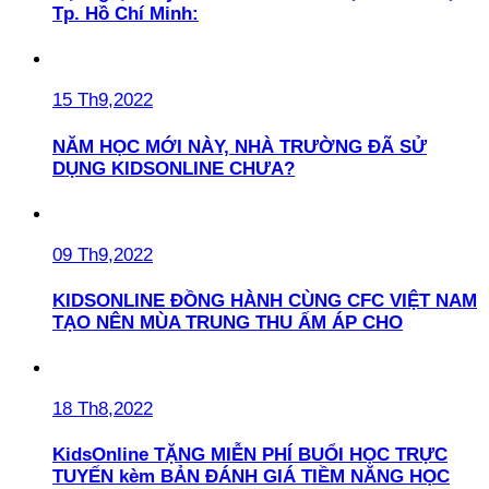
Tp. Hồ Chí Minh:
15 Th9,2022
NĂM HỌC MỚI NÀY, NHÀ TRƯỜNG ĐÃ SỬ
DỤNG KIDSONLINE CHƯA?
09 Th9,2022
KIDSONLINE ĐỒNG HÀNH CÙNG CFC VIỆT NAM
TẠO NÊN MÙA TRUNG THU ẤM ÁP CHO
18 Th8,2022
KidsOnline TẶNG MIỄN PHÍ BUỔI HỌC TRỰC
TUYẾN kèm BẢN ĐÁNH GIÁ TIỀM NĂNG HỌC