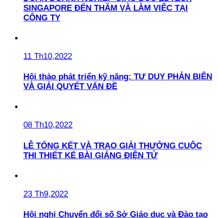
SINGAPORE ĐẾN THĂM VÀ LÀM VIỆC TẠI
CÔNG TY
11 Th10,2022
Hội thảo phát triển kỹ năng: TƯ DUY PHẢN BIỆN
VÀ GIẢI QUYẾT VẤN ĐỀ
08 Th10,2022
LỄ TỔNG KẾT VÀ TRAO GIẢI THƯỞNG CUỘC
THI THIẾT KẾ BÀI GIẢNG ĐIỆN TỬ
23 Th9,2022
Hội nghị Chuyển đổi số Sở Giáo dục và Đào tạo