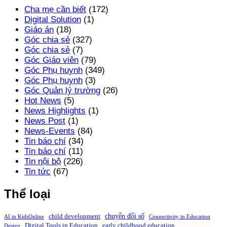
Cha mẹ cần biết
(172)
Digital Solution
(1)
Giáo án
(18)
Góc chia sẻ
(327)
Góc chia sẻ
(7)
Góc Giáo viên
(79)
Góc Phụ huynh
(349)
Góc Phụ huynh
(3)
Góc Quản lý trường
(26)
Hot News
(5)
News Highlights
(1)
News Post
(1)
News-Events
(84)
Tin báo chí
(34)
Tin báo chí
(11)
Tin nội bộ
(226)
Tin tức
(67)
Thể loại
chuyển đổi số
child development
AI in KidsOnline
Connectivity in Education
Digital Tools in Education
early childhood education
Design