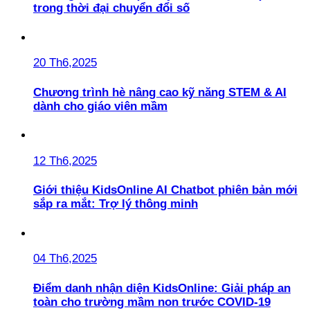
trong thời đại chuyển đổi số
20 Th6,2025
Chương trình hè nâng cao kỹ năng STEM & AI
dành cho giáo viên mầm
12 Th6,2025
Giới thiệu KidsOnline AI Chatbot phiên bản mới
sắp ra mắt: Trợ lý thông minh
04 Th6,2025
Điểm danh nhận diện KidsOnline: Giải pháp an
toàn cho trường mầm non trước COVID-19