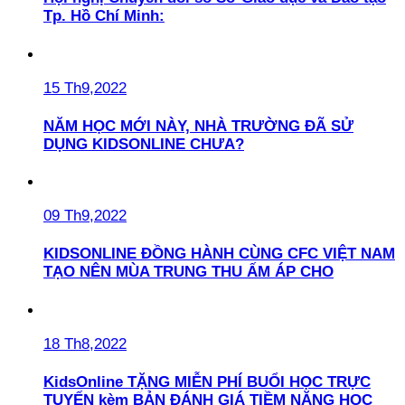
Tp. Hồ Chí Minh:
15 Th9,2022
NĂM HỌC MỚI NÀY, NHÀ TRƯỜNG ĐÃ SỬ
DỤNG KIDSONLINE CHƯA?
09 Th9,2022
KIDSONLINE ĐỒNG HÀNH CÙNG CFC VIỆT NAM
TẠO NÊN MÙA TRUNG THU ẤM ÁP CHO
18 Th8,2022
KidsOnline TẶNG MIỄN PHÍ BUỔI HỌC TRỰC
TUYẾN kèm BẢN ĐÁNH GIÁ TIỀM NĂNG HỌC