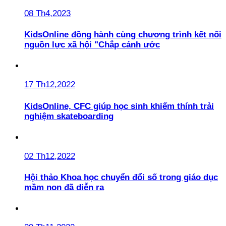
08 Th4,2023
KidsOnline đồng hành cùng chương trình kết nối
nguồn lực xã hội "Chắp cánh ước
17 Th12,2022
KidsOnline, CFC giúp học sinh khiếm thính trải
nghiệm skateboarding
02 Th12,2022
Hội thảo Khoa học chuyển đổi số trong giáo dục
mầm non đã diễn ra