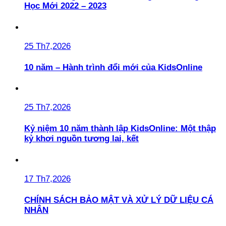
Học Mới 2022 – 2023
25 Th7,2026
10 năm – Hành trình đổi mới của KidsOnline
25 Th7,2026
Kỷ niệm 10 năm thành lập KidsOnline: Một thập
kỷ khơi nguồn tương lai, kết
17 Th7,2026
CHÍNH SÁCH BẢO MẬT VÀ XỬ LÝ DỮ LIỆU CÁ
NHÂN