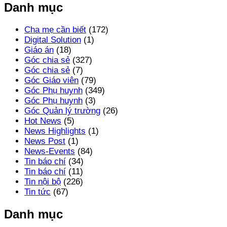
Danh mục
Cha mẹ cần biết
(172)
Digital Solution
(1)
Giáo án
(18)
Góc chia sẻ
(327)
Góc chia sẻ
(7)
Góc Giáo viên
(79)
Góc Phụ huynh
(349)
Góc Phụ huynh
(3)
Góc Quản lý trường
(26)
Hot News
(5)
News Highlights
(1)
News Post
(1)
News-Events
(84)
Tin báo chí
(34)
Tin báo chí
(11)
Tin nội bộ
(226)
Tin tức
(67)
Danh mục