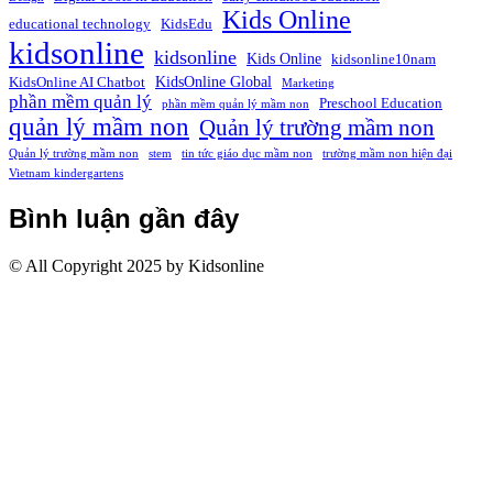
Kids Online
educational technology
KidsEdu
kidsonline
kidsonline
Kids Online
kidsonline10nam
KidsOnline Global
KidsOnline AI Chatbot
Marketing
phần mềm quản lý
Preschool Education
phần mềm quản lý mầm non
quản lý mầm non
Quản lý trường mầm non
Quản lý trường mầm non
stem
tin tức giáo dục mầm non
trường mầm non hiện đại
Vietnam kindergartens
Bình luận gần đây
© All Copyright 2025 by Kidsonline