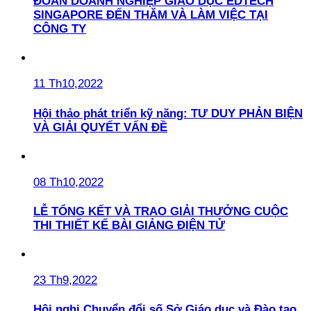
ĐOÀN DOANH NGHIỆP GIÁO DỤC EDTECH
SINGAPORE ĐẾN THĂM VÀ LÀM VIỆC TẠI
CÔNG TY
11 Th10,2022
Hội thảo phát triển kỹ năng: TƯ DUY PHẢN BIỆN
VÀ GIẢI QUYẾT VẤN ĐỀ
08 Th10,2022
LỄ TỔNG KẾT VÀ TRAO GIẢI THƯỞNG CUỘC
THI THIẾT KẾ BÀI GIẢNG ĐIỆN TỬ
23 Th9,2022
Hội nghị Chuyển đổi số Sở Giáo dục và Đào tạo