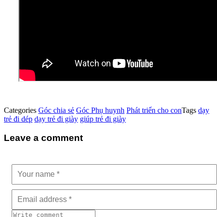
Categories
Góc chia sẻ
Góc Phụ huynh
Phát triển cho con
Tags
dạy
trẻ đi dép
dạy trẻ đi giày
giúp trẻ đi giày
Leave a comment