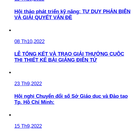
Hội thảo phát triển kỹ năng: TƯ DUY PHẢN BIỆN
VÀ GIẢI QUYẾT VẤN ĐỀ
08 Th10,2022
LỄ TỔNG KẾT VÀ TRAO GIẢI THƯỞNG CUỘC
THI THIẾT KẾ BÀI GIẢNG ĐIỆN TỬ
23 Th9,2022
Hội nghị Chuyển đổi số Sở Giáo dục và Đào tạo
Tp. Hồ Chí Minh:
15 Th9,2022