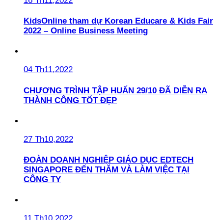
16 Th11,2022
KidsOnline tham dự Korean Educare & Kids Fair
2022 – Online Business Meeting
04 Th11,2022
CHƯƠNG TRÌNH TẬP HUẤN 29/10 ĐÃ DIỄN RA
THÀNH CÔNG TỐT ĐẸP
27 Th10,2022
ĐOÀN DOANH NGHIỆP GIÁO DỤC EDTECH
SINGAPORE ĐẾN THĂM VÀ LÀM VIỆC TẠI
CÔNG TY
11 Th10,2022