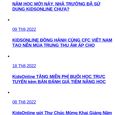
NĂM HỌC MỚI NÀY, NHÀ TRƯỜNG ĐÃ SỬ
DỤNG KIDSONLINE CHƯA?
09 Th9,2022
KIDSONLINE ĐỒNG HÀNH CÙNG CFC VIỆT NAM
TẠO NÊN MÙA TRUNG THU ẤM ÁP CHO
18 Th8,2022
KidsOnline TẶNG MIỄN PHÍ BUỔI HỌC TRỰC
TUYẾN kèm BẢN ĐÁNH GIÁ TIỀM NĂNG HỌC
08 Th8,2022
KidsOnline gửi Thư Chúc Mừng Khai Giảng Năm