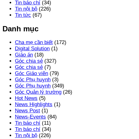
Tin báo chí
(34)
Tin nội bộ
(226)
Tin tức
(67)
Danh mục
Cha mẹ cần biết
(172)
Digital Solution
(1)
Giáo án
(18)
Góc chia sẻ
(327)
Góc chia sẻ
(7)
Góc Giáo viên
(79)
Góc Phụ huynh
(3)
Góc Phụ huynh
(349)
Góc Quản lý trường
(26)
Hot News
(5)
News Highlights
(1)
News Post
(1)
News-Events
(84)
Tin báo chí
(11)
Tin báo chí
(34)
Tin nội bộ
(226)