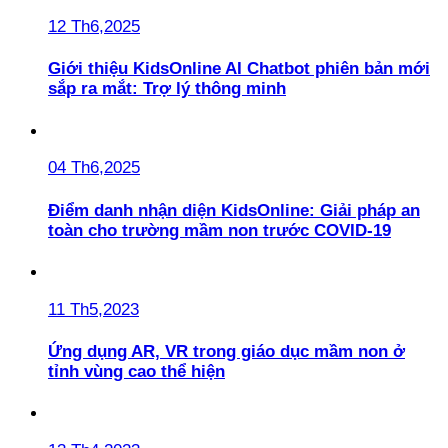
12 Th6,2025
Giới thiệu KidsOnline AI Chatbot phiên bản mới
sắp ra mắt: Trợ lý thông minh
04 Th6,2025
Điểm danh nhận diện KidsOnline: Giải pháp an
toàn cho trường mầm non trước COVID-19
11 Th5,2023
Ứng dụng AR, VR trong giáo dục mầm non ở
tỉnh vùng cao thể hiện