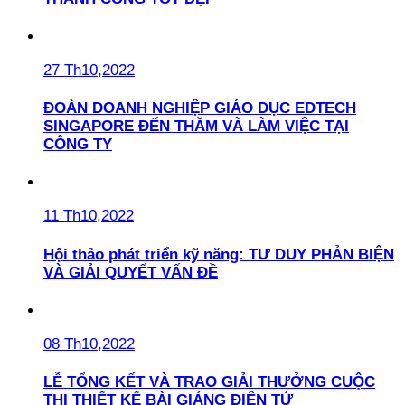
27 Th10,2022
ĐOÀN DOANH NGHIỆP GIÁO DỤC EDTECH
SINGAPORE ĐẾN THĂM VÀ LÀM VIỆC TẠI
CÔNG TY
11 Th10,2022
Hội thảo phát triển kỹ năng: TƯ DUY PHẢN BIỆN
VÀ GIẢI QUYẾT VẤN ĐỀ
08 Th10,2022
LỄ TỔNG KẾT VÀ TRAO GIẢI THƯỞNG CUỘC
THI THIẾT KẾ BÀI GIẢNG ĐIỆN TỬ