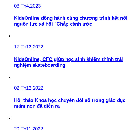
08 Th4,2023
KidsOnline đồng hành cùng chương trình kết nối
nguồn lực xã hội "Chắp cánh ước
17 Th12,2022
KidsOnline, CFC giúp học sinh khiếm thính trải
nghiệm skateboarding
02 Th12,2022
Hội thảo Khoa học chuyển đổi số trong giáo dục
mầm non đã diễn ra
29 Th11,2022