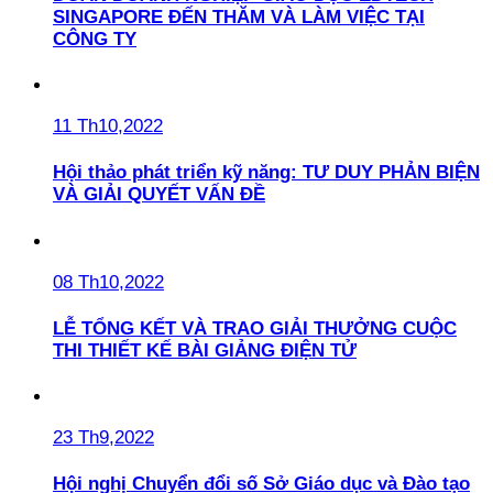
SINGAPORE ĐẾN THĂM VÀ LÀM VIỆC TẠI
CÔNG TY
11 Th10,2022
Hội thảo phát triển kỹ năng: TƯ DUY PHẢN BIỆN
VÀ GIẢI QUYẾT VẤN ĐỀ
08 Th10,2022
LỄ TỔNG KẾT VÀ TRAO GIẢI THƯỞNG CUỘC
THI THIẾT KẾ BÀI GIẢNG ĐIỆN TỬ
23 Th9,2022
Hội nghị Chuyển đổi số Sở Giáo dục và Đào tạo