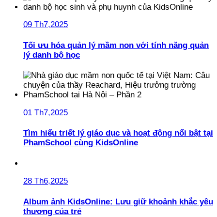
09 Th7,2025
Tối ưu hóa quản lý mầm non với tính năng quản
lý danh bộ học
01 Th7,2025
Tìm hiểu triết lý giáo dục và hoạt động nổi bật tại
PhamSchool cùng KidsOnline
28 Th6,2025
Album ảnh KidsOnline: Lưu giữ khoảnh khắc yêu
thương của trẻ