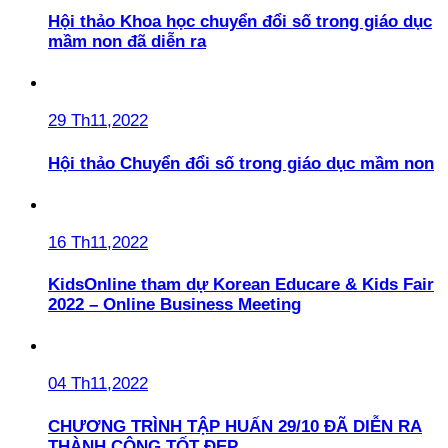
Hội thảo Khoa học chuyển đổi số trong giáo dục
mầm non đã diễn ra
29 Th11,2022
Hội thảo Chuyển đổi số trong giáo dục mầm non
16 Th11,2022
KidsOnline tham dự Korean Educare & Kids Fair
2022 – Online Business Meeting
04 Th11,2022
CHƯƠNG TRÌNH TẬP HUẤN 29/10 ĐÃ DIỄN RA
THÀNH CÔNG TỐT ĐẸP