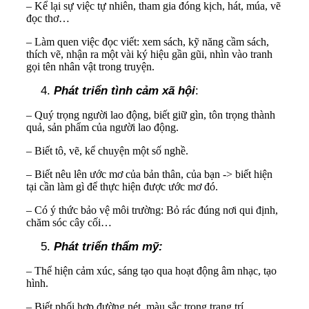
– Kể lại sự việc tự nhiên, tham gia đóng kịch, hát, múa, vẽ
đọc thơ…
– Làm quen việc đọc viết: xem sách, kỹ năng cầm sách,
thích vẽ, nhận ra một vài ký hiệu gần gũi, nhìn vào tranh
gọi tên nhân vật trong truyện.
Phát triển tình cảm xã hội
:
– Quý trọng người lao động, biết giữ gìn, tôn trọng thành
quả, sản phẩm của người lao động.
– Biết tô, vẽ, kể chuyện một số nghề.
– Biết nêu lên ước mơ của bản thân, của bạn -> biết hiện
tại cần làm gì để thực hiện được ước mơ đó.
– Có ý thức bảo vệ môi trường: Bỏ rác đúng nơi qui định,
chăm sóc cây cối…
Phát triển thẩm mỹ:
– Thể hiện cảm xúc, sáng tạo qua hoạt động âm nhạc, tạo
hình.
– Biết phối hợp đường nét, màu sắc trong trang trí.