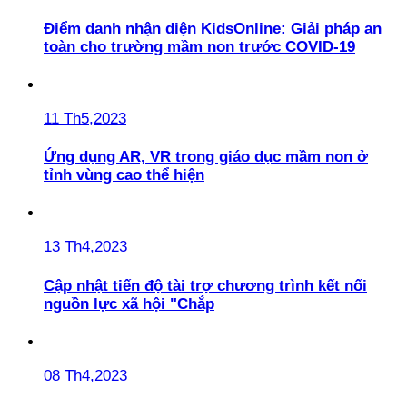
Điểm danh nhận diện KidsOnline: Giải pháp an
toàn cho trường mầm non trước COVID-19
11 Th5,2023
Ứng dụng AR, VR trong giáo dục mầm non ở
tỉnh vùng cao thể hiện
13 Th4,2023
Cập nhật tiến độ tài trợ chương trình kết nối
nguồn lực xã hội "Chắp
08 Th4,2023