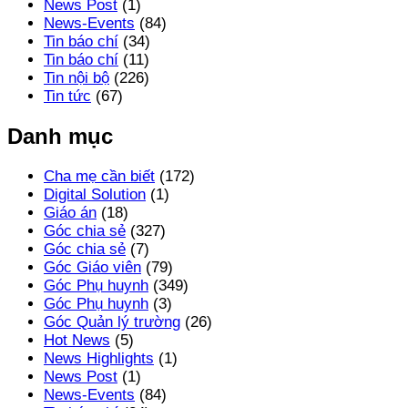
News Post
(1)
News-Events
(84)
Tin báo chí
(34)
Tin báo chí
(11)
Tin nội bộ
(226)
Tin tức
(67)
Danh mục
Cha mẹ cần biết
(172)
Digital Solution
(1)
Giáo án
(18)
Góc chia sẻ
(327)
Góc chia sẻ
(7)
Góc Giáo viên
(79)
Góc Phụ huynh
(349)
Góc Phụ huynh
(3)
Góc Quản lý trường
(26)
Hot News
(5)
News Highlights
(1)
News Post
(1)
News-Events
(84)