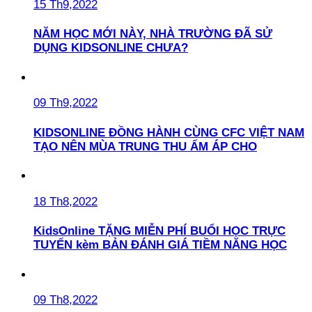
15 Th9,2022
NĂM HỌC MỚI NÀY, NHÀ TRƯỜNG ĐÃ SỬ
DỤNG KIDSONLINE CHƯA?
09 Th9,2022
KIDSONLINE ĐỒNG HÀNH CÙNG CFC VIỆT NAM
TẠO NÊN MÙA TRUNG THU ẤM ÁP CHO
18 Th8,2022
KidsOnline TẶNG MIỄN PHÍ BUỔI HỌC TRỰC
TUYẾN kèm BẢN ĐÁNH GIÁ TIỀM NĂNG HỌC
09 Th8,2022