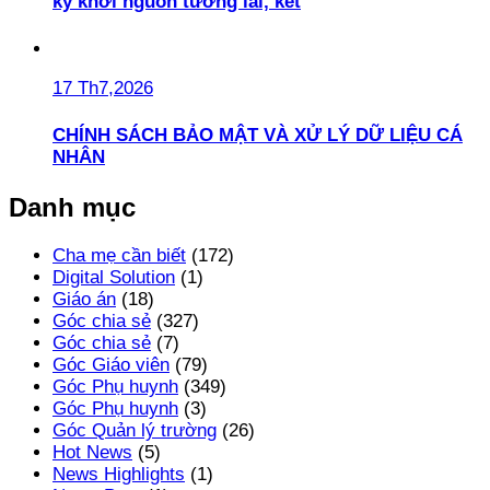
kỷ khơi nguồn tương lai, kết
17 Th7,2026
CHÍNH SÁCH BẢO MẬT VÀ XỬ LÝ DỮ LIỆU CÁ
NHÂN
Danh mục
Cha mẹ cần biết
(172)
Digital Solution
(1)
Giáo án
(18)
Góc chia sẻ
(327)
Góc chia sẻ
(7)
Góc Giáo viên
(79)
Góc Phụ huynh
(349)
Góc Phụ huynh
(3)
Góc Quản lý trường
(26)
Hot News
(5)
News Highlights
(1)