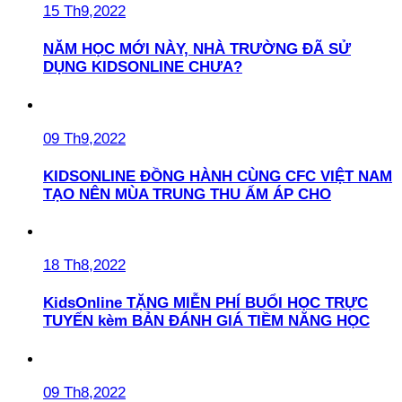
15 Th9,2022
NĂM HỌC MỚI NÀY, NHÀ TRƯỜNG ĐÃ SỬ
DỤNG KIDSONLINE CHƯA?
09 Th9,2022
KIDSONLINE ĐỒNG HÀNH CÙNG CFC VIỆT NAM
TẠO NÊN MÙA TRUNG THU ẤM ÁP CHO
18 Th8,2022
KidsOnline TẶNG MIỄN PHÍ BUỔI HỌC TRỰC
TUYẾN kèm BẢN ĐÁNH GIÁ TIỀM NĂNG HỌC
09 Th8,2022