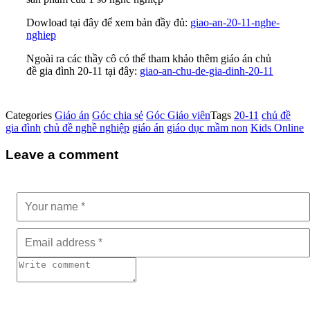
Dowload tại đây để xem bản đầy đủ:
giao-an-20-11-nghe-
nghiep
Ngoài ra các thầy cô có thể tham khảo thêm giáo án chủ
đề gia đình 20-11 tại đây:
giao-an-chu-de-gia-dinh-20-11
Categories
Giáo án
Góc chia sẻ
Góc Giáo viên
Tags
20-11
chủ đề
gia đình
chủ đề nghề nghiệp
giáo án
giáo dục mầm non
Kids Online
Leave a comment