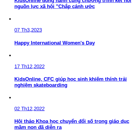
KidsOnline đồng hành cùng chương trình kết nối
nguồn lực xã hội "Chắp cánh ước
07 Th3,2023
Happy International Women's Day
17 Th12,2022
KidsOnline, CFC giúp học sinh khiếm thính trải
nghiệm skateboarding
02 Th12,2022
Hội thảo Khoa học chuyển đổi số trong giáo dục
mầm non đã diễn ra