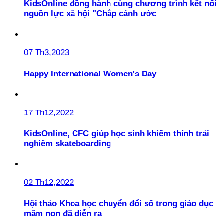
KidsOnline đồng hành cùng chương trình kết nối
nguồn lực xã hội "Chắp cánh ước
07 Th3,2023
Happy International Women's Day
17 Th12,2022
KidsOnline, CFC giúp học sinh khiếm thính trải
nghiệm skateboarding
02 Th12,2022
Hội thảo Khoa học chuyển đổi số trong giáo dục
mầm non đã diễn ra