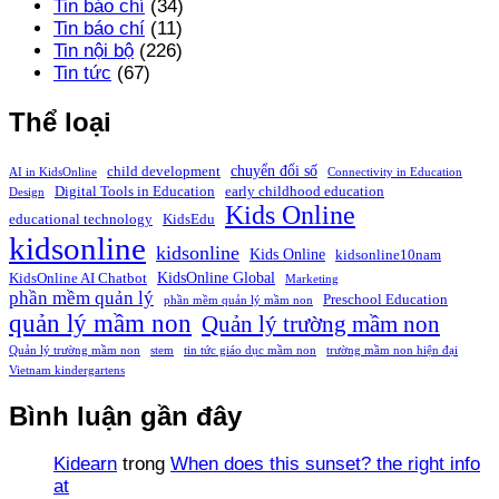
Tin báo chí
(34)
Tin báo chí
(11)
Tin nội bộ
(226)
Tin tức
(67)
Thể loại
chuyển đổi số
child development
AI in KidsOnline
Connectivity in Education
Digital Tools in Education
early childhood education
Design
Kids Online
educational technology
KidsEdu
kidsonline
kidsonline
Kids Online
kidsonline10nam
KidsOnline Global
KidsOnline AI Chatbot
Marketing
phần mềm quản lý
Preschool Education
phần mềm quản lý mầm non
quản lý mầm non
Quản lý trường mầm non
Quản lý trường mầm non
stem
tin tức giáo dục mầm non
trường mầm non hiện đại
Vietnam kindergartens
Bình luận gần đây
Kidearn
trong
When does this sunset? the right info
at