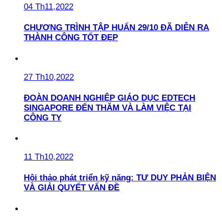
04 Th11,2022
CHƯƠNG TRÌNH TẬP HUẤN 29/10 ĐÃ DIỄN RA
THÀNH CÔNG TỐT ĐẸP
27 Th10,2022
ĐOÀN DOANH NGHIỆP GIÁO DỤC EDTECH
SINGAPORE ĐẾN THĂM VÀ LÀM VIỆC TẠI
CÔNG TY
11 Th10,2022
Hội thảo phát triển kỹ năng: TƯ DUY PHẢN BIỆN
VÀ GIẢI QUYẾT VẤN ĐỀ