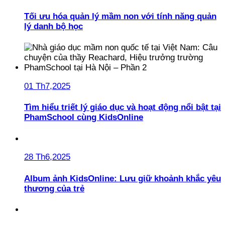
Tối ưu hóa quản lý mầm non với tính năng quản
lý danh bộ học
01 Th7,2025
Tìm hiểu triết lý giáo dục và hoạt động nổi bật tại
PhamSchool cùng KidsOnline
28 Th6,2025
Album ảnh KidsOnline: Lưu giữ khoảnh khắc yêu
thương của trẻ