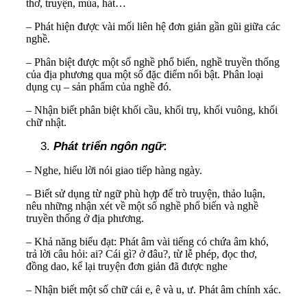
thơ, truyện, múa, hát…
– Phát hiện được vài mối liên hệ đơn giản gần gũi giữa các
nghề.
– Phân biệt được một số nghề phổ biến, nghề truyền thống
của địa phương qua một số đặc điểm nổi bật. Phân loại
dụng cụ – sản phẩm của nghề đó.
– Nhận biết phân biệt khối cầu, khối trụ, khối vuông, khối
chữ nhật.
Phát triển ngôn ngữ
:
– Nghe, hiểu lời nói giao tiếp hàng ngày.
– Biết sử dụng từ ngữ phù hợp để trò truyện, thảo luận,
nêu những nhận xét về một số nghề phổ biến và nghề
truyền thống ở địa phương.
– Khả năng biểu đạt: Phát âm vài tiếng có chứa âm khó,
trả lời câu hỏi: ai? Cái gì? ở đâu?, từ lễ phép, đọc thơ,
đồng dao, kể lại truyện đơn giản đã được nghe
– Nhận biết một số chữ cái e, ê và u, ư. Phát âm chính xác.