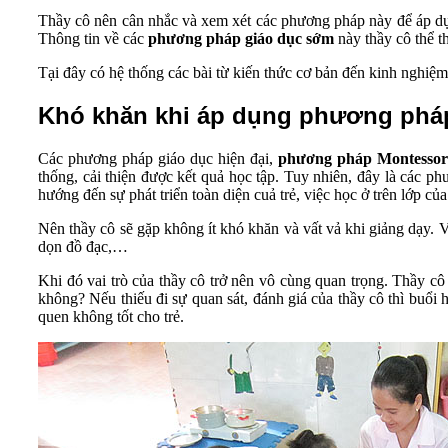
Thầy cô nên cân nhắc và xem xét các phương pháp này để áp dụn
Thông tin về các
phương pháp giáo dục sớm
này thầy cô thể t
Tại đây có hệ thống các bài từ kiến thức cơ bản đến kinh nghiệ
Khó khăn khi áp dụng phương phá
Các phương pháp giáo dục hiện đại,
phương pháp Montessor
thống, cải thiện được kết quả học tập. Tuy nhiên, đây là các 
hướng đến sự phát triển toàn diện cuả trẻ, việc học ở trên lớp c
Nên thầy cô sẽ gặp không ít khó khăn và vất vả khi giảng dạy.
dọn đồ đạc,…
Khi đó vai trò của thầy cô trở nên vô cùng quan trọng. Thầy cô
không? Nếu thiếu đi sự quan sát, đánh giá của thầy cô thì buổi
quen không tốt cho trẻ.