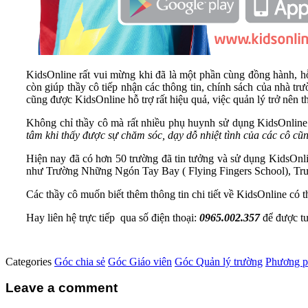
KidsOnline rất vui mừng khi đã là một phần cùng đồng hành, hỗ
còn giúp thầy cô tiếp nhận các thông tin, chính sách của nhà t
cũng được KidsOnline hỗ trợ rất hiệu quả, việc quản lý trở nên t
Không chỉ thầy cô mà rất nhiều phụ huynh sử dụng KidsOnline 
tâm khi thấy được sự chăm sóc, dạy dỗ nhiệt tình của các cô cũ
Hiện nay đã có hơn 50 trường đã tin tưởng và sử dụng KidsOnl
như Trường Những Ngón Tay Bay ( Flying Fingers School), T
Các thầy cô muốn biết thêm thông tin chi tiết về KidsOnline có th
Hay liên hệ trực tiếp qua số điện thoại:
0965.002.357
để được tư
Categories
Góc chia sẻ
Góc Giáo viên
Góc Quản lý trường
Phương p
Leave a comment