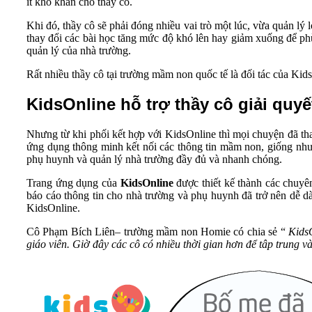
ít khó khăn cho thầy cô.
Khi đó, thầy cô sẽ phải đóng nhiều vai trò một lúc, vừa quản lý 
thay đổi các bài học tăng mức độ khó lên hay giảm xuống để phù
quản lý của nhà trường.
Rất nhiều thầy cô tại trường mầm non quốc tế là đối tác của K
KidsOnline hỗ trợ thầy cô giải quyế
Nhưng từ khi phối kết hợp với KidsOnline thì mọi chuyện đã t
ứng dụng thông minh kết nối các thông tin mầm non, giống như 
phụ huynh và quản lý nhà trường đầy đủ và nhanh chóng.
Trang ứng dụng của
KidsOnline
được thiết kế thành các chuyên
báo cáo thông tin cho nhà trường và phụ huynh đã trở nên dễ dà
KidsOnline.
Cô Phạm Bích Liên– trường mầm non Homie có chia sẻ “
KidsO
giáo viên. Giờ đây các cô có nhiều thời gian hơn để tâp trung 