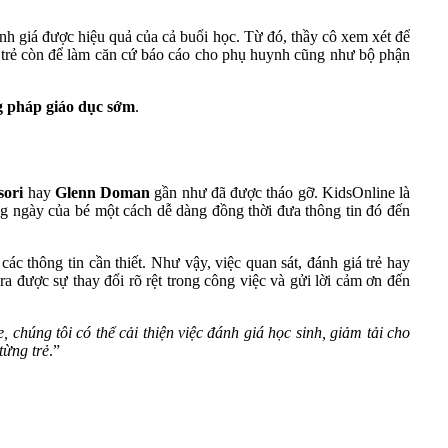
đánh giá được hiệu quả của cả buổi học. Từ đó, thầy cô xem xét để
ủa trẻ còn để làm căn cứ báo cáo cho phụ huynh cũng như bộ phận
 pháp giáo dục sớm
.
ori
hay
Glenn Doman
gần như đã được tháo gỡ. KidsOnline là
ng ngày của bé một cách dễ dàng đồng thời đưa thông tin đó đến
ác thông tin cần thiết. Như vậy, việc quan sát, đánh giá trẻ hay
a được sự thay đổi rõ rệt trong công việc và gửi lời cảm ơn đến
húng tôi có thể cải thiện việc đánh giá học sinh, giảm tải cho
từng trẻ
.”