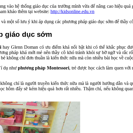
g vào hệ thống giáo dục của trường mình vừa để nâng cao hiệu quả g
ham khảo thêm tại website:
http://kidsonline.edu.vn
m và một số lưu ý khi áp dụng các phương pháp giáo dục sớm để thầy c
p giáo dục sớm
i
hay Glenn Doman có ưu điểm khá nổi bật khi có thể khắc phục đư
phương pháp khá mới mẻ nên thầy cô khó tránh khỏi sự bỡ ngỡ và rắc 
ủa bé không chỉ đơn thuần là kiến thức nữa mà còn nhiều bài học về cuộ
 Ví dụ như
phương pháp Montessori
, trẻ được học cách làm quen với
 không chỉ là người truyền kiến thức nữa mà là người hướng dẫn và qu
 học hôm đấy sẽ kém hiệu quả hơn rất nhiều. Thậm chí, nếu không qua