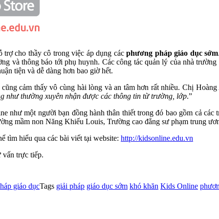
 trợ cho thầy cô trong việc áp dụng các
phương pháp giáo dục sớm
rường và thông báo tới phụ huynh. Các công tác quản lý của nhà trường
huận tiện và dễ dàng hơn bao giờ hết.
cũng cảm thấy vô cùng hài lòng và an tâm hơn rất nhiều. Chị Hoàng 
ng như thường xuyên nhận được các thông tin từ trường, lớp
.”
ine như một người bạn đồng hành thân thiết trong đó bao gồm cả các 
rường mầm non Năng Khiếu Louis, Trường cao đẳng sư phạm trung ư
ể tìm hiểu qua các bài viết tại website:
http://kidsonline.edu.vn
 vấn trực tiếp.
háp giáo dục
Tags
giải pháp
giáo dục sớm
khó khăn
Kids Online
phươn