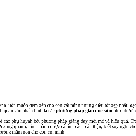
nh luôn muốn đem đến cho con cái mình những điều tốt đẹp nhất, đặc b
nh quan tâm nhất chính là các
phương pháp giáo dục sớm
như phương
ới các phụ huynh bởi phương pháp giảng dạy mới mẻ và hiệu quả. Trẻ
i xung quanh, hình thành được cả tính cách cẩn thận, biết suy nghĩ c
 trường mầm non cho con em mình.