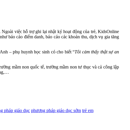
. Ngoài việc hỗ trợ ghi lại nhật ký hoạt động của trẻ, KidsOnline
 như báo cáo điểm danh, báo cáo các khoản thu, dịch vụ gia tăng
Anh – phụ huynh học sinh có cho biết “
Tôi cảm thấy thật sự an
trường mầm non quốc tế, trường mầm non tư thục và cả công lập
ơng,…
g pháp giáo dục
phương pháp giáo dục sớm
trẻ em