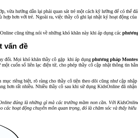
lớp, vừa hướng dẫn lại phải quan sát trẻ một cách kỹ lưỡng để có thể 
 hợp hơn với trẻ. Ngoài ra, việc thầy cô ghi lại nhật ký hoạt động c
idsOnline cũng từng nói về những khó khăn này khi áp dụng các
phương
t vấn đề
hay đổi. Mọi khó khăn thầy cô gặp khi áp dụng
phương pháp Montess
một cuốn sổ liên lạc điện tử, cho phép thầy cô cập nhật thông tin hằ
 mục riêng biệt, rõ ràng cho thầy cô tiện theo dõi cũng như cập nhập c
ng hơn rất nhiều. Nhiều thầy cô sau khi sử dụng KidsOnline đã nhận r
nline đúng là những gì mà các trường mầm non cần. Với KidsOnline, c
vào các hoạt động chuyên môn quan trọng, đó là chăm sóc và thấy hiểu 