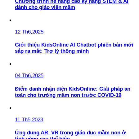
Chương trình hè nâng cao kỹ năng STEM & AI
dành cho giáo viên mầm
12 Th6,2025
Giới thiệu KidsOnline AI Chatbot phiên bản mới
sắp ra mắt: Trợ lý thông minh
04 Th6,2025
Điểm danh nhận diện KidsOnline: Giải pháp an
toàn cho trường mầm non trước COVID-19
11 Th5,2023
Ứng dụng AR, VR trong giáo dục mầm non ở
tỉnh vùng cao thể hiện