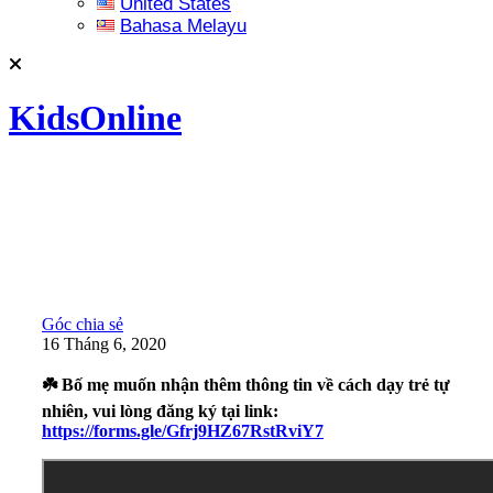
United States
Bahasa Melayu
KidsOnline
Góc chia sẻ
16 Tháng 6, 2020
☘️ Bố mẹ muốn nhận thêm thông tin về cách dạy trẻ tự
nhiên, vui lòng đăng ký tại link:
https://forms.gle/Gfrj9HZ67RstRviY7