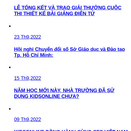
LỄ TỔNG KẾT VÀ TRAO GIẢI THƯỞNG CUỘC
THI THIẾT KẾ BÀI GIẢNG ĐIỆN TỬ
23 Th9,2022
Hội nghị Chuyển đổi số Sở Giáo dục và Đào tạo
Tp. Hồ Chí Minh:
15 Th9,2022
NĂM HỌC MỚI NÀY, NHÀ TRƯỜNG ĐÃ SỬ
DỤNG KIDSONLINE CHƯA?
09 Th9,2022