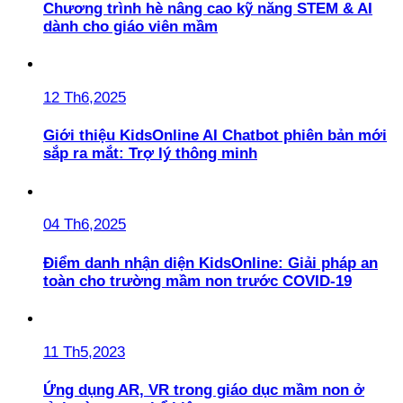
Chương trình hè nâng cao kỹ năng STEM & AI
dành cho giáo viên mầm
12 Th6,2025
Giới thiệu KidsOnline AI Chatbot phiên bản mới
sắp ra mắt: Trợ lý thông minh
04 Th6,2025
Điểm danh nhận diện KidsOnline: Giải pháp an
toàn cho trường mầm non trước COVID-19
11 Th5,2023
Ứng dụng AR, VR trong giáo dục mầm non ở