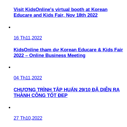
Visit KidsOnline's virtual booth at Korean
Educare and Kids Fair, Nov 18th 2022
16 Th11,2022
KidsOnline tham dự Korean Educare & Kids Fair
2022 – Online Business Meeting
04 Th11,2022
CHƯƠNG TRÌNH TẬP HUẤN 29/10 ĐÃ DIỄN RA
THÀNH CÔNG TỐT ĐẸP
27 Th10,2022