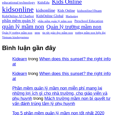
Kids Online
educational technology
KidsEdu
kidsonline
kidsonline
Kids Online
kidsonline10nam
KidsOnline Global
KidsOnline AI Chatbot
Marketing
phần mềm quản lý
Preschool Education
phần mềm quản lý mầm non
quản lý mầm non
Quản lý trường mầm non
Quản lý trường mầm non
stem
tin tức giáo dục mầm non
trường mầm non hiện đại
Vietnam kindergartens
Bình luận gần đây
Kidearn
trong
When does this sunset? the right info
at
Kidearn
trong
When does this sunset? the right info
at
Phần mềm quản lý mầm non miễn phí mang lại
những lợi ích gì cho nhà trường, cho giáo viên và
phụ huynh
trong
Mách trường mầm non bí quyết tư
vấn đánh trúng tâm lý phụ huynh
Top 5 phần mềm quản lý mầm non tốt nhất 2020