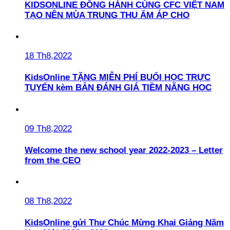
KIDSONLINE ĐỒNG HÀNH CÙNG CFC VIỆT NAM
TẠO NÊN MÙA TRUNG THU ẤM ÁP CHO
18 Th8,2022
KidsOnline TẶNG MIỄN PHÍ BUỔI HỌC TRỰC
TUYẾN kèm BẢN ĐÁNH GIÁ TIỀM NĂNG HỌC
09 Th8,2022
Welcome the new school year 2022-2023 – Letter
from the CEO
08 Th8,2022
KidsOnline gửi Thư Chúc Mừng Khai Giảng Năm