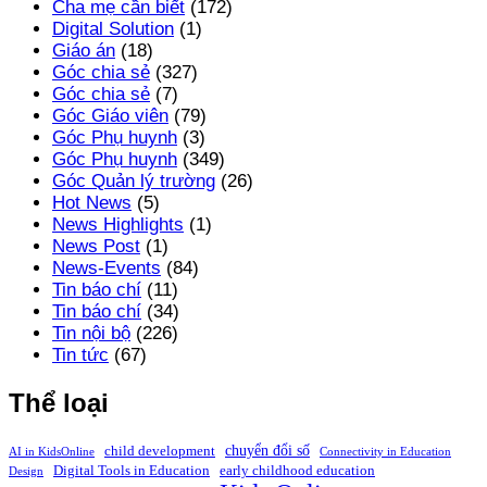
Cha mẹ cần biết
(172)
Digital Solution
(1)
Giáo án
(18)
Góc chia sẻ
(327)
Góc chia sẻ
(7)
Góc Giáo viên
(79)
Góc Phụ huynh
(3)
Góc Phụ huynh
(349)
Góc Quản lý trường
(26)
Hot News
(5)
News Highlights
(1)
News Post
(1)
News-Events
(84)
Tin báo chí
(11)
Tin báo chí
(34)
Tin nội bộ
(226)
Tin tức
(67)
Thể loại
chuyển đổi số
child development
AI in KidsOnline
Connectivity in Education
Digital Tools in Education
early childhood education
Design