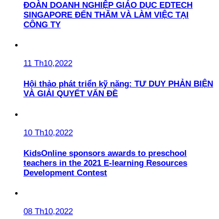
ĐOÀN DOANH NGHIỆP GIÁO DỤC EDTECH
SINGAPORE ĐẾN THĂM VÀ LÀM VIỆC TẠI
CÔNG TY
11 Th10,2022
Hội thảo phát triển kỹ năng: TƯ DUY PHẢN BIỆN
VÀ GIẢI QUYẾT VẤN ĐỀ
10 Th10,2022
KidsOnline sponsors awards to preschool
teachers in the 2021 E-learning Resources
Development Contest
08 Th10,2022