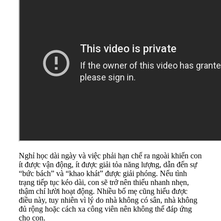
Nghỉ học dài ngày và việc phải hạn chế ra ngoài khiến con
ít được vận động, ít được giải tỏa năng lượng, dẫn đến sự
“bức bách” và “khao khát” được giải phóng. Nếu tình
trạng tiếp tục kéo dài, con sẽ trở nên thiếu nhanh nhẹn,
thậm chí lười hoạt động.
Nhiều bố mẹ cũng hiểu được
điều này, tuy nhiên vì lý do nhà không có sân, nhà không
đủ rộng hoặc cách xa công viên nên không thể đáp ứng
cho con.