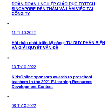
ĐOÀN DOANH NGHIỆP GIÁO DỤC EDTECH
SINGAPORE ĐẾN THĂM VÀ LÀM VIỆC TẠI
CÔNG TY
11 Th10,2022
Hội thảo phát triển kỹ năng: TƯ DUY PHẢN BIỆN
VÀ GIẢI QUYẾT VẤN ĐỀ
10 Th10,2022
KidsOnline sponsors awards to preschool
teachers in the 2021 E-learning Resources
Development Contest
08 Th10,2022