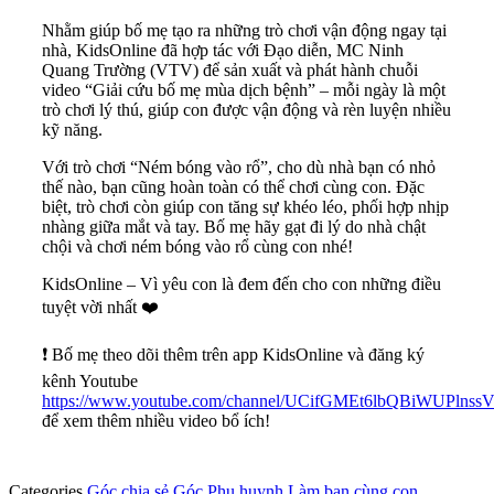
Nhằm giúp bố mẹ tạo ra những trò chơi vận động ngay tại
nhà,
KidsOnline đã hợp tác với Đạo diễn, MC Ninh
Quang Trường (VTV) để sản xuất và phát hành chuỗi
video “Giải cứu bố mẹ mùa dịch bệnh” – mỗi ngày là một
trò chơi lý thú, giúp con được vận động và rèn luyện nhiều
kỹ năng.
Với trò chơi “Ném bóng vào rổ”, cho dù nhà bạn có nhỏ
thế nào, bạn cũng hoàn toàn có thể chơi cùng con. Đặc
biệt, trò chơi còn giúp con tăng sự khéo léo, phối hợp nhịp
nhàng giữa mắt và tay.
Bố mẹ hãy gạt đi lý do nhà chật
chội và chơi ném bóng vào rổ cùng con nhé!
KidsOnline – Vì yêu con là đem đến cho con những điều
tuyệt vời nhất
❤️
❗️ Bố mẹ theo dõi thêm trên app KidsOnline và đăng ký
kênh Youtube
https://www.youtube.com/channel/UCifGMEt6lbQBiWUPlnss
để xem thêm nhiều video bổ ích!
Categories
Góc chia sẻ
Góc Phụ huynh
Làm bạn cùng con