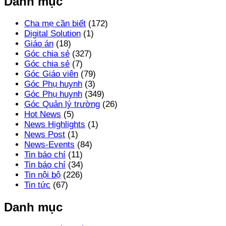
Danh mục
Cha mẹ cần biết
(172)
Digital Solution
(1)
Giáo án
(18)
Góc chia sẻ
(327)
Góc chia sẻ
(7)
Góc Giáo viên
(79)
Góc Phụ huynh
(3)
Góc Phụ huynh
(349)
Góc Quản lý trường
(26)
Hot News
(5)
News Highlights
(1)
News Post
(1)
News-Events
(84)
Tin báo chí
(11)
Tin báo chí
(34)
Tin nội bộ
(226)
Tin tức
(67)
Danh mục