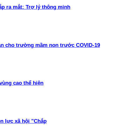
ắp ra mắt: Trợ lý thông minh
oàn cho trường mầm non trước COVID-19
vùng cao thể hiện
ồn lực xã hội "Chắp