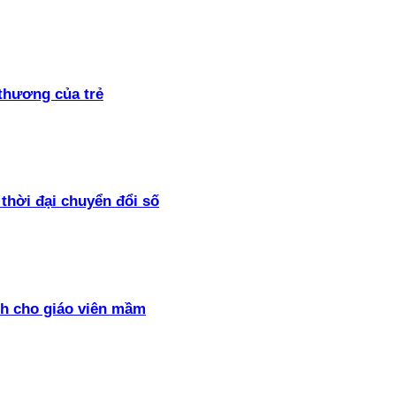
thương của trẻ
thời đại chuyển đổi số
h cho giáo viên mầm