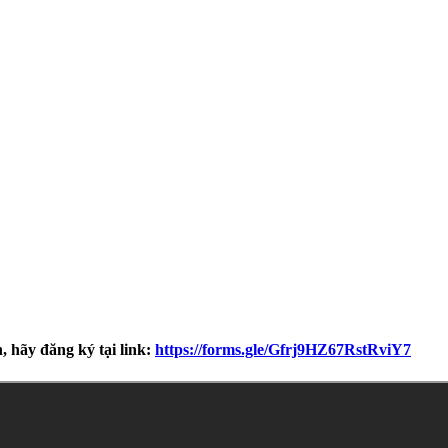
, hãy đăng ký tại link:
https://forms.gle/Gfrj9HZ67RstRviY7