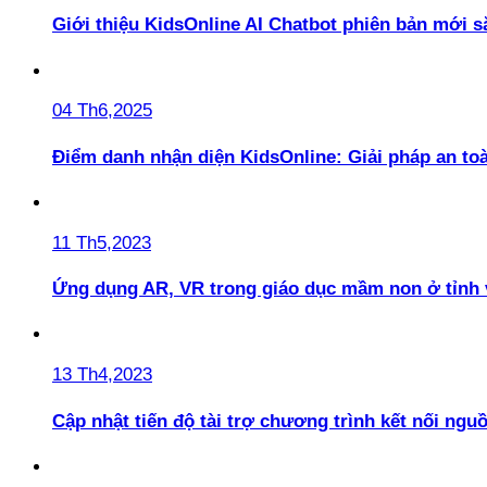
Giới thiệu KidsOnline AI Chatbot phiên bản mới s
04 Th6,2025
Điểm danh nhận diện KidsOnline: Giải pháp an t
11 Th5,2023
Ứng dụng AR, VR trong giáo dục mầm non ở tỉnh 
13 Th4,2023
Cập nhật tiến độ tài trợ chương trình kết nối ngu