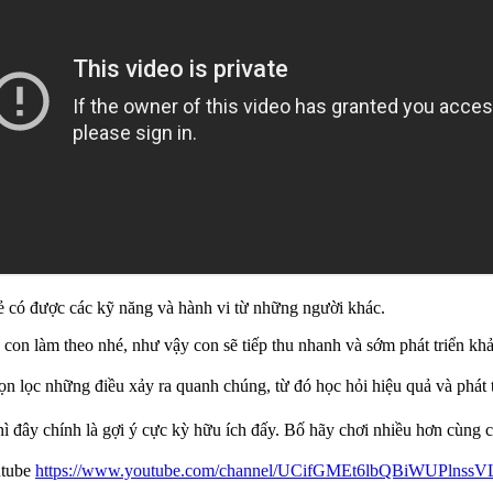
trẻ có được các kỹ năng và hành vi từ những người khác.
con làm theo nhé, như vậy con sẽ tiếp thu nhanh và sớm phát triển kh
họn lọc những điều xảy ra quanh chúng, từ đó học hỏi hiệu quả và phát t
hì đây chính là gợi ý cực kỳ hữu ích đấy. Bố hãy chơi nhiều hơn cùng 
utube
https://www.youtube.com/channel/UCifGMEt6lbQBiWUPlnssV