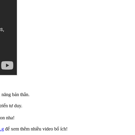
ả năng bản thân.
riển tư duy.
con nha!
Lg
để xem thêm nhiều video bổ ích!