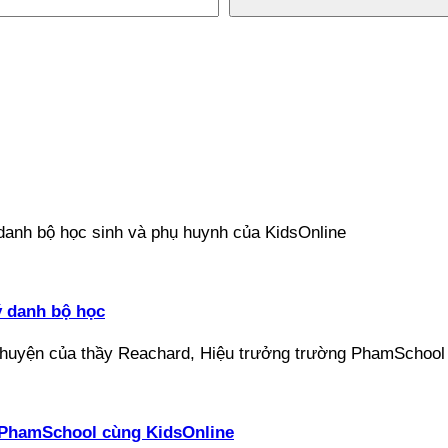
ý danh bộ học
ại PhamSchool cùng KidsOnline