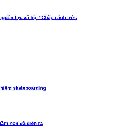
 nguồn lực xã hội "Chắp cánh ước
ghiệm skateboarding
mầm non đã diễn ra