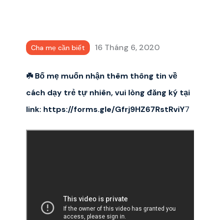
16 Tháng 6, 2020
Cha mẹ cần biết
☘️ Bố mẹ muốn nhận thêm thông tin về
cách dạy trẻ tự nhiên, vui lòng đăng ký tại
link:
https://forms.gle/Gfrj9HZ67RstRviY
7