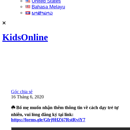
United States
Bahasa Melayu
ພາສາລາວ
KidsOnline
Góc chia sẻ
16 Tháng 6, 2020
☘️ Bố mẹ muốn nhận thêm thông tin về cách dạy trẻ tự
nhiên, vui lòng đăng ký tại link:
https://forms.gle/Gfrj9HZ67RstRviY7