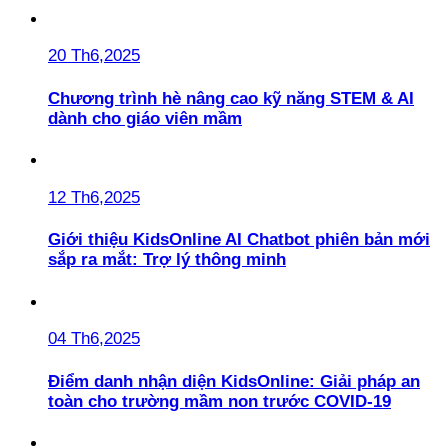
20 Th6,2025
Chương trình hè nâng cao kỹ năng STEM & AI
dành cho giáo viên mầm
12 Th6,2025
Giới thiệu KidsOnline AI Chatbot phiên bản mới
sắp ra mắt: Trợ lý thông minh
04 Th6,2025
Điểm danh nhận diện KidsOnline: Giải pháp an
toàn cho trường mầm non trước COVID-19