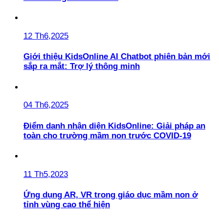
12 Th6,2025
Giới thiệu KidsOnline AI Chatbot phiên bản mới
sắp ra mắt: Trợ lý thông minh
04 Th6,2025
Điểm danh nhận diện KidsOnline: Giải pháp an
toàn cho trường mầm non trước COVID-19
11 Th5,2023
Ứng dụng AR, VR trong giáo dục mầm non ở
tỉnh vùng cao thể hiện