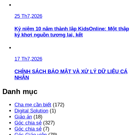
25 Th7,2026
Kỷ niệm 10 năm thành lập KidsOnline: Một thập
kỷ khơi nguồn tương lai, kết
17 Th7,2026
CHÍNH SÁCH BẢO MẬT VÀ XỬ LÝ DỮ LIỆU CÁ
NHÂN
Danh mục
Cha mẹ cần biết
(172)
Digital Solution
(1)
Giáo án
(18)
Góc chia sẻ
(327)
Góc chia sẻ
(7)
Góc Giáo viên
(79)