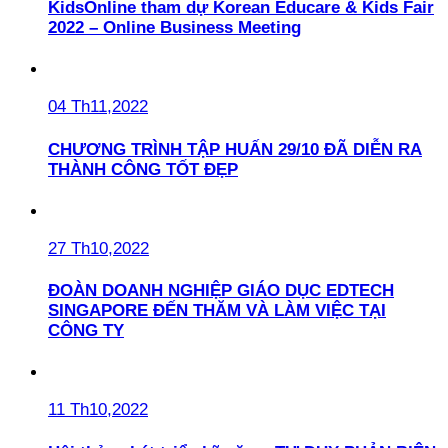
KidsOnline tham dự Korean Educare & Kids Fair
2022 – Online Business Meeting
04 Th11,2022
CHƯƠNG TRÌNH TẬP HUẤN 29/10 ĐÃ DIỄN RA
THÀNH CÔNG TỐT ĐẸP
27 Th10,2022
ĐOÀN DOANH NGHIỆP GIÁO DỤC EDTECH
SINGAPORE ĐẾN THĂM VÀ LÀM VIỆC TẠI
CÔNG TY
11 Th10,2022