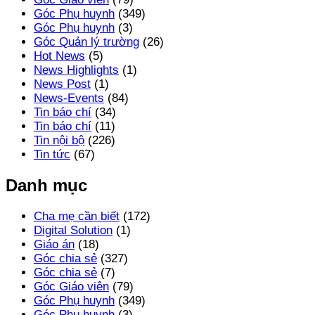
Góc Phụ huynh
(349)
Góc Phụ huynh
(3)
Góc Quản lý trường
(26)
Hot News
(5)
News Highlights
(1)
News Post
(1)
News-Events
(84)
Tin báo chí
(34)
Tin báo chí
(11)
Tin nội bộ
(226)
Tin tức
(67)
Danh mục
Cha mẹ cần biết
(172)
Digital Solution
(1)
Giáo án
(18)
Góc chia sẻ
(327)
Góc chia sẻ
(7)
Góc Giáo viên
(79)
Góc Phụ huynh
(349)
Góc Phụ huynh
(3)