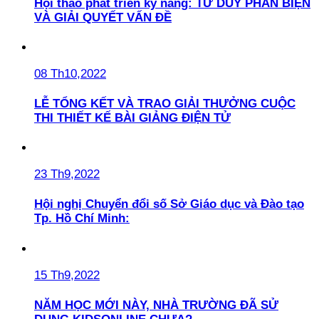
Hội thảo phát triển kỹ năng: TƯ DUY PHẢN BIỆN
VÀ GIẢI QUYẾT VẤN ĐỀ
08 Th10,2022
LỄ TỔNG KẾT VÀ TRAO GIẢI THƯỞNG CUỘC
THI THIẾT KẾ BÀI GIẢNG ĐIỆN TỬ
23 Th9,2022
Hội nghị Chuyển đổi số Sở Giáo dục và Đào tạo
Tp. Hồ Chí Minh:
15 Th9,2022
NĂM HỌC MỚI NÀY, NHÀ TRƯỜNG ĐÃ SỬ