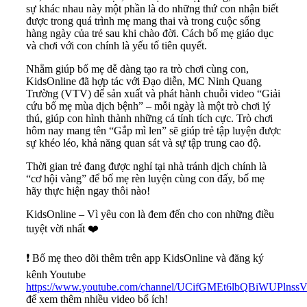
sự khác nhau này một phần là do những thứ con nhận biết
được trong quá trình mẹ mang thai và trong cuộc sống
hàng ngày của trẻ sau khi chào đời. Cách bố mẹ giáo dục
và chơi với con chính là yếu tố tiên quyết.
Nhằm giúp bố mẹ dễ dàng tạo ra trò chơi cùng con,
KidsOnline đã hợp tác với Đạo diễn, MC Ninh Quang
Trường (VTV) để sản xuất và phát hành chuỗi video “Giải
cứu bố mẹ mùa dịch bệnh” – mỗi ngày là một trò chơi lý
thú, giúp con hình thành những cá tính tích cực.
Trò chơi
hôm nay mang tên “Gắp mì len” sẽ giúp trẻ tập luyện được
sự khéo léo, khả năng quan sát và sự tập trung cao độ.
Thời gian trẻ đang được nghỉ tại nhà tránh dịch chính là
“cơ hội vàng” để bố mẹ rèn luyện cùng con đấy, bố mẹ
hãy thực hiện ngay thôi nào!
KidsOnline – Vì yêu con là đem đến cho con những điều
tuyệt vời nhất
❤️
❗️ Bố mẹ theo dõi thêm trên app KidsOnline và đăng ký
kênh Youtube
https://www.youtube.com/channel/UCifGMEt6lbQBiWUPlnss
để xem thêm nhiều video bổ ích!