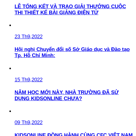
LỄ TỔNG KẾT VÀ TRAO GIẢI THƯỞNG CUỘC
THI THIẾT KẾ BÀI GIẢNG ĐIỆN TỬ
23 Th9,2022
Hội nghị Chuyển đổi số Sở Giáo dục và Đào tạo
Tp. Hồ Chí Minh:
15 Th9,2022
NĂM HỌC MỚI NÀY, NHÀ TRƯỜNG ĐÃ SỬ
DỤNG KIDSONLINE CHƯA?
09 Th9,2022
KIDSONLINE ĐỒNG HÀNH CÙNG CFC VIỆT NAM