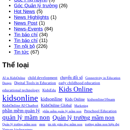
Góc Quản lý trường
(26)
Hot News
(5)
News Highlights
(1)
News Post
(1)
News-Events
(84)
Tin báo chí
(34)
Tin báo chí
(11)
Tin nội bộ
(226)
Tin tức
(67)
Thể loại
chuyển đổi số
child development
AI in KidsOnline
Connectivity in Education
Digital Tools in Education
early childhood education
Design
Kids Online
educational technology
KidsEdu
kidsonline
kidsonline
Kids Online
kidsonline10nam
KidsOnline Global
KidsOnline AI Chatbot
Marketing
phần mềm quản lý
Preschool Education
phần mềm quản lý mầm non
quản lý mầm non
Quản lý trường mầm non
Quản lý trường mầm non
stem
tin tức giáo dục mầm non
trường mầm non hiện đại
Vietnam kindergartens