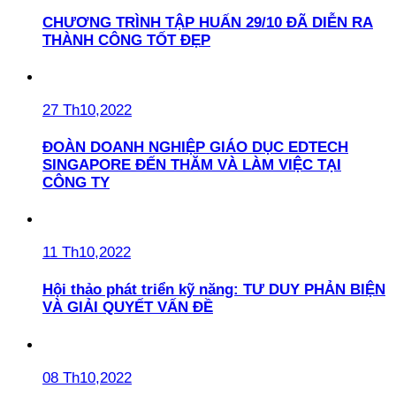
CHƯƠNG TRÌNH TẬP HUẤN 29/10 ĐÃ DIỄN RA
THÀNH CÔNG TỐT ĐẸP
27 Th10,2022
ĐOÀN DOANH NGHIỆP GIÁO DỤC EDTECH
SINGAPORE ĐẾN THĂM VÀ LÀM VIỆC TẠI
CÔNG TY
11 Th10,2022
Hội thảo phát triển kỹ năng: TƯ DUY PHẢN BIỆN
VÀ GIẢI QUYẾT VẤN ĐỀ
08 Th10,2022