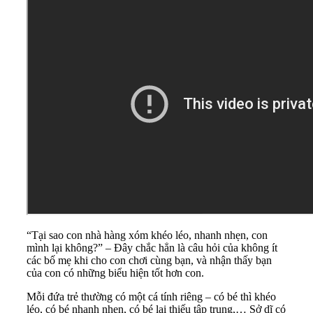
“Tại sao con nhà hàng xóm khéo léo, nhanh nhẹn, con
mình lại không?” –
Đây chắc hẳn là câu hỏi của không ít
các bố mẹ khi cho con chơi cùng bạn, và nhận thấy bạn
của con có những biểu hiện tốt hơn con.
Mỗi đứa trẻ thường có một cá tính riêng – có bé thì khéo
léo, có bé nhanh nhẹn, có bé lại thiếu tập trung,… Sở dĩ có