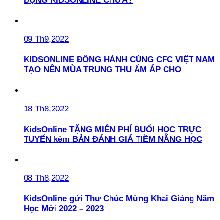
DỤNG KIDSONLINE CHƯA?
09 Th9,2022
KIDSONLINE ĐỒNG HÀNH CÙNG CFC VIỆT NAM
TẠO NÊN MÙA TRUNG THU ẤM ÁP CHO
18 Th8,2022
KidsOnline TẶNG MIỄN PHÍ BUỔI HỌC TRỰC
TUYẾN kèm BẢN ĐÁNH GIÁ TIỀM NĂNG HỌC
08 Th8,2022
KidsOnline gửi Thư Chúc Mừng Khai Giảng Năm
Học Mới 2022 – 2023