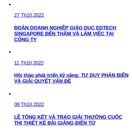
27 Th10,2022
ĐOÀN DOANH NGHIỆP GIÁO DỤC EDTECH
SINGAPORE ĐẾN THĂM VÀ LÀM VIỆC TẠI
CÔNG TY
11 Th10,2022
Hội thảo phát triển kỹ năng: TƯ DUY PHẢN BIỆN
VÀ GIẢI QUYẾT VẤN ĐỀ
08 Th10,2022
LỄ TỔNG KẾT VÀ TRAO GIẢI THƯỞNG CUỘC
THI THIẾT KẾ BÀI GIẢNG ĐIỆN TỬ