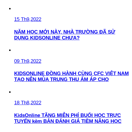
15 Th9,2022
NĂM HỌC MỚI NÀY, NHÀ TRƯỜNG ĐÃ SỬ
DỤNG KIDSONLINE CHƯA?
09 Th9,2022
KIDSONLINE ĐỒNG HÀNH CÙNG CFC VIỆT NAM
TẠO NÊN MÙA TRUNG THU ẤM ÁP CHO
18 Th8,2022
KidsOnline TẶNG MIỄN PHÍ BUỔI HỌC TRỰC
TUYẾN kèm BẢN ĐÁNH GIÁ TIỀM NĂNG HỌC