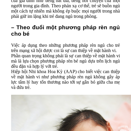
của gia đình như tiếng bát đĩa, tiếng nói chuyện của mọi
người trong gia đình. Theo phản xạ cơ thể, trẻ sẽ buồn ngủ
một cách tự nhiên mà không ép buộc mọi người trong nhà
phải giữ im lặng khi trẻ đang ngủ trong phòng.
– Theo đuổi một phương pháp rèn ngủ
cho bé
Việc áp dụng theo những phương pháp rèn ngủ cho trẻ
trên mạng xã hội được coi là sự can thiệp về mặt hành vi.
Phần quan trọng không phải là sự can thiệp về mặt hành vi
mà là lựa chọn phương pháp rèn bé ngủ dựa trên lịch ngủ
đều đặn và hợp lý với trẻ.
Hiệp hội Nhi khoa Hoa Kỳ (AAP) cho biết việc can thiệp
về mặt hành vi như phương pháp rèn ngủ không gây áp
lực tâm lý hay tổn thương nào tới sự gắn bó giữa cha mẹ
và đứa trẻ.