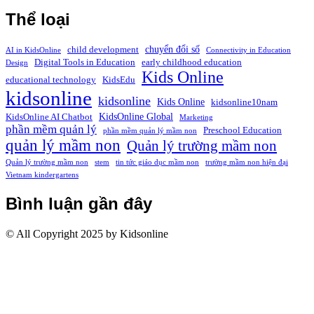
Thể loại
chuyển đổi số
child development
AI in KidsOnline
Connectivity in Education
Digital Tools in Education
early childhood education
Design
Kids Online
educational technology
KidsEdu
kidsonline
kidsonline
Kids Online
kidsonline10nam
KidsOnline Global
KidsOnline AI Chatbot
Marketing
phần mềm quản lý
Preschool Education
phần mềm quản lý mầm non
quản lý mầm non
Quản lý trường mầm non
Quản lý trường mầm non
stem
tin tức giáo dục mầm non
trường mầm non hiện đại
Vietnam kindergartens
Bình luận gần đây
© All Copyright 2025 by Kidsonline