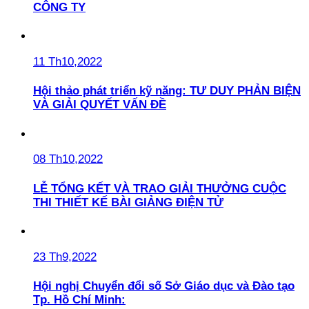
CÔNG TY
11 Th10,2022
Hội thảo phát triển kỹ năng: TƯ DUY PHẢN BIỆN
VÀ GIẢI QUYẾT VẤN ĐỀ
08 Th10,2022
LỄ TỔNG KẾT VÀ TRAO GIẢI THƯỞNG CUỘC
THI THIẾT KẾ BÀI GIẢNG ĐIỆN TỬ
23 Th9,2022
Hội nghị Chuyển đổi số Sở Giáo dục và Đào tạo
Tp. Hồ Chí Minh: