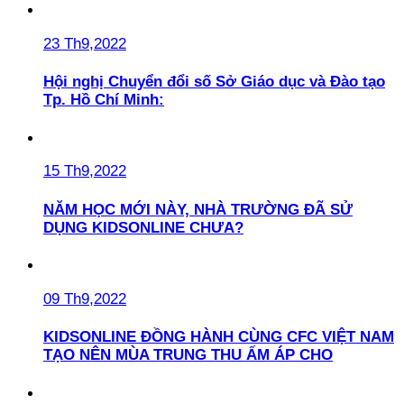
23 Th9,2022
Hội nghị Chuyển đổi số Sở Giáo dục và Đào tạo
Tp. Hồ Chí Minh:
15 Th9,2022
NĂM HỌC MỚI NÀY, NHÀ TRƯỜNG ĐÃ SỬ
DỤNG KIDSONLINE CHƯA?
09 Th9,2022
KIDSONLINE ĐỒNG HÀNH CÙNG CFC VIỆT NAM
TẠO NÊN MÙA TRUNG THU ẤM ÁP CHO