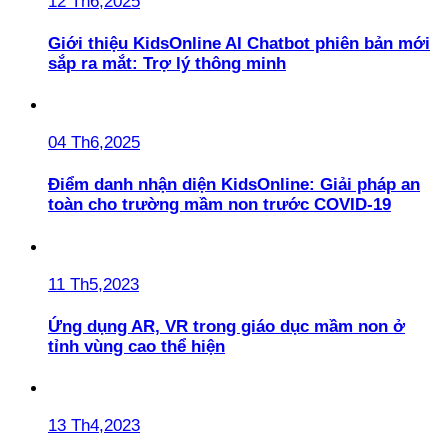
12 Th6,2025
Giới thiệu KidsOnline AI Chatbot phiên bản mới
sắp ra mắt: Trợ lý thông minh
04 Th6,2025
Điểm danh nhận diện KidsOnline: Giải pháp an
toàn cho trường mầm non trước COVID-19
11 Th5,2023
Ứng dụng AR, VR trong giáo dục mầm non ở
tỉnh vùng cao thể hiện
13 Th4,2023