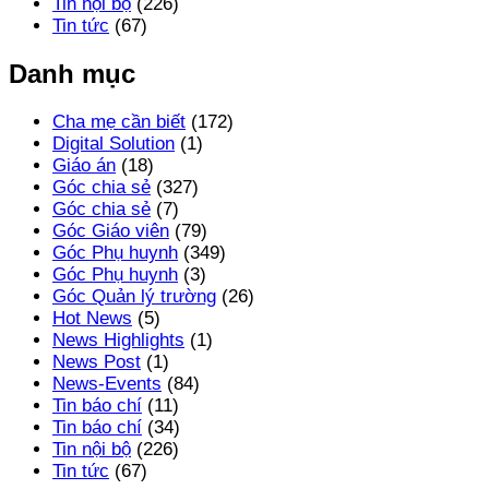
Tin nội bộ
(226)
Tin tức
(67)
Danh mục
Cha mẹ cần biết
(172)
Digital Solution
(1)
Giáo án
(18)
Góc chia sẻ
(327)
Góc chia sẻ
(7)
Góc Giáo viên
(79)
Góc Phụ huynh
(349)
Góc Phụ huynh
(3)
Góc Quản lý trường
(26)
Hot News
(5)
News Highlights
(1)
News Post
(1)
News-Events
(84)
Tin báo chí
(11)
Tin báo chí
(34)
Tin nội bộ
(226)
Tin tức
(67)