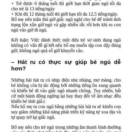
+ Trẻ được 6 tháng tuổi thì giới hạn thời gian ngủ tối đa
cho trẻ là 13 tiếng/ngày
+ Khi đủ 12 tháng tuổi thì giới hạn tối đa 12,5 tiếng/ngày.
Bố mẹ nên tuân thủ giờ giấc ngủ nghỉ cho bé để tránh tình
trạng lộn xộn giờ ngủ và gặp nhiều rắc rối hơn khi ru con
ngủ vào giờ đi ngủ.
Kết luận: Việc đánh thức một đứa trẻ sơ sinh đang ngủ
không có vấn đề gì hết nếu bố mẹ muốn tập con dậy đúng
giờ, không ngủ quá số giờ khuyến cáo.
– Hát ru có thực sự giúp bé ngủ dễ
hơn?
Những bài hát ru có nhịp điệu nhẹ nhàng, mơ màng, cho
bé không còn bị tác động bởi những tiếng ồn xung quanh
và khiến bé đi vào giấc ngủ nhanh chóng. Tuy nhiên, bất
cứ một hành động ngừng lại hay thay đổi về âm nhạc đều
khiến bé tỉnh giấ.c
Nếu bố mẹ ru con ngủ bằng những bài hát ru sẽ khiến con
suy giảm những khả năng phát triển kỹ năng tự xoa dịu và
tự quay trở lại giấc ngủ.
Bố mẹ nên cho trẻ ngủ trong những âm thanh bình thường