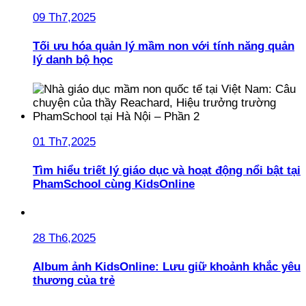
09 Th7,2025
Tối ưu hóa quản lý mầm non với tính năng quản
lý danh bộ học
01 Th7,2025
Tìm hiểu triết lý giáo dục và hoạt động nổi bật tại
PhamSchool cùng KidsOnline
28 Th6,2025
Album ảnh KidsOnline: Lưu giữ khoảnh khắc yêu
thương của trẻ