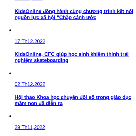
KidsOnline đồng hành cùng chương trình kết nối
nguồn lực xã hội "Chắp cánh ước
17 Th12,2022
KidsOnline, CFC giúp học sinh khiếm thính trải
nghiệm skateboarding
02 Th12,2022
Hội thảo Khoa học chuyển đổi số trong giáo dục
mầm non đã diễn ra
29 Th11,2022