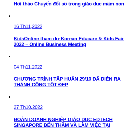
Hội thảo Chuyển đổi số trong giáo dục mầm non
16 Th11,2022
KidsOnline tham dự Korean Educare & Kids Fair
2022 – Online Business Meeting
04 Th11,2022
CHƯƠNG TRÌNH TẬP HUẤN 29/10 ĐÃ DIỄN RA
THÀNH CÔNG TỐT ĐẸP
27 Th10,2022
ĐOÀN DOANH NGHIỆP GIÁO DỤC EDTECH
SINGAPORE ĐẾN THĂM VÀ LÀM VIỆC TẠI