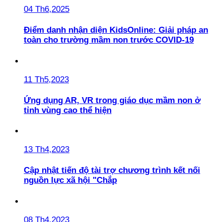
04 Th6,2025
Điểm danh nhận diện KidsOnline: Giải pháp an
toàn cho trường mầm non trước COVID-19
11 Th5,2023
Ứng dụng AR, VR trong giáo dục mầm non ở
tỉnh vùng cao thể hiện
13 Th4,2023
Cập nhật tiến độ tài trợ chương trình kết nối
nguồn lực xã hội "Chắp
08 Th4,2023