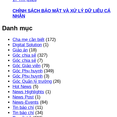
CHÍNH SÁCH BẢO MẬT VÀ XỬ LÝ DỮ LIỆU CÁ
NHÂN
Danh mục
Cha mẹ cần biết
(172)
Digital Solution
(1)
Giáo án
(18)
Góc chia sẻ
(327)
Góc chia sẻ
(7)
Góc Giáo viên
(79)
Góc Phụ huynh
(349)
Góc Phụ huynh
(3)
Góc Quản lý trường
(26)
Hot News
(5)
News Highlights
(1)
News Post
(1)
News-Events
(84)
Tin báo chí
(11)
Tin báo chí
(34)