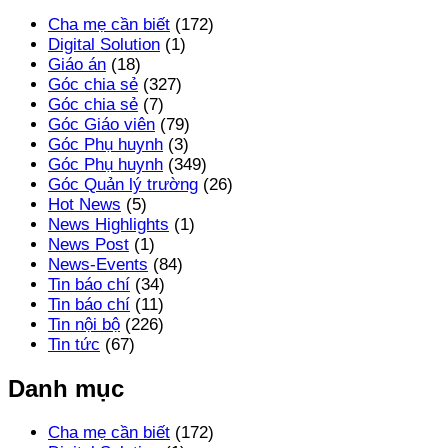
Cha mẹ cần biết
(172)
Digital Solution
(1)
Giáo án
(18)
Góc chia sẻ
(327)
Góc chia sẻ
(7)
Góc Giáo viên
(79)
Góc Phụ huynh
(3)
Góc Phụ huynh
(349)
Góc Quản lý trường
(26)
Hot News
(5)
News Highlights
(1)
News Post
(1)
News-Events
(84)
Tin báo chí
(34)
Tin báo chí
(11)
Tin nội bộ
(226)
Tin tức
(67)
Danh mục
Cha mẹ cần biết
(172)