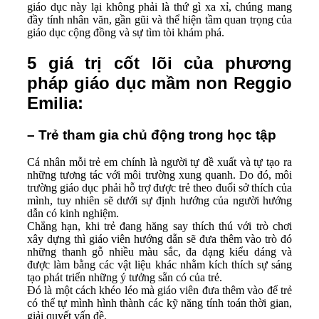
giáo dục này lại không phải là thứ gì xa xỉ, chúng mang
đầy tính nhân văn, gần gũi và thể hiện tầm quan trọng của
giáo dục cộng đồng và sự tìm tòi khám phá.
5 giá trị cốt lõi của phương
pháp giáo dục mầm non Reggio
Emilia:
– Trẻ tham gia chủ động trong học tập
Cá nhân mỗi trẻ em chính là người tự đề xuất và tự tạo ra
những tương tác với môi trường xung quanh. Do đó, môi
trường giáo dục phải hỗ trợ được trẻ theo đuổi sở thích của
mình, tuy nhiên sẽ dưới sự định hướng của người hướng
dẫn có kinh nghiệm.
Chẳng hạn, khi trẻ đang hăng say thích thú với trò chơi
xây dựng thì giáo viên hướng dẫn sẽ đưa thêm vào trò đó
những thanh gỗ nhiều màu sắc, đa dạng kiểu dáng và
được làm bằng các vật liệu khác nhằm kích thích sự sáng
tạo phát triển những ý tưởng sẵn có của trẻ.
Đó là một cách khéo léo mà giáo viên đưa thêm vào để trẻ
có thể tự mình hình thành các kỹ năng tính toán thời gian,
giải quyết vấn đề.