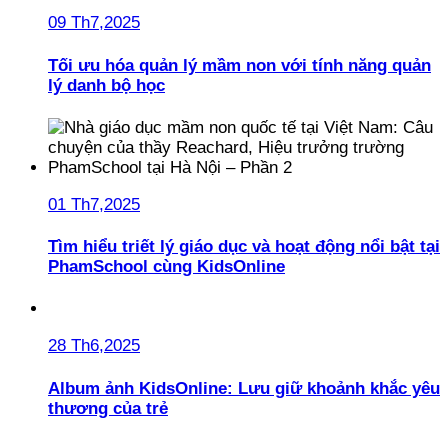
09 Th7,2025
Tối ưu hóa quản lý mầm non với tính năng quản
lý danh bộ học
01 Th7,2025
Tìm hiểu triết lý giáo dục và hoạt động nổi bật tại
PhamSchool cùng KidsOnline
28 Th6,2025
Album ảnh KidsOnline: Lưu giữ khoảnh khắc yêu
thương của trẻ