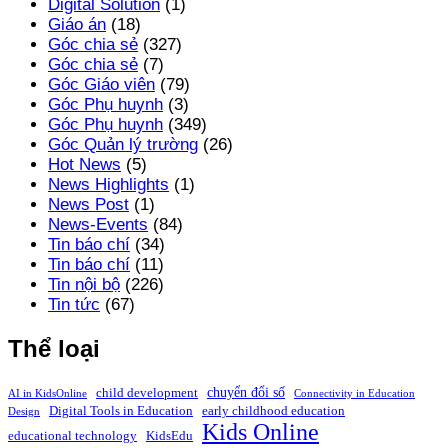
Digital Solution
(1)
Giáo án
(18)
Góc chia sẻ
(327)
Góc chia sẻ
(7)
Góc Giáo viên
(79)
Góc Phụ huynh
(3)
Góc Phụ huynh
(349)
Góc Quản lý trường
(26)
Hot News
(5)
News Highlights
(1)
News Post
(1)
News-Events
(84)
Tin báo chí
(34)
Tin báo chí
(11)
Tin nội bộ
(226)
Tin tức
(67)
Thể loại
chuyển đổi số
child development
AI in KidsOnline
Connectivity in Education
Digital Tools in Education
early childhood education
Design
Kids Online
educational technology
KidsEdu