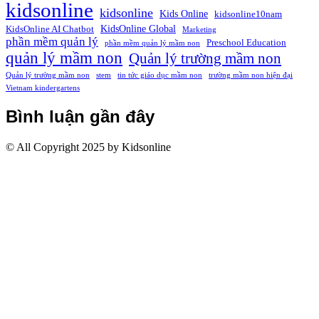
kidsonline
kidsonline
Kids Online
kidsonline10nam
KidsOnline Global
KidsOnline AI Chatbot
Marketing
phần mềm quản lý
Preschool Education
phần mềm quản lý mầm non
quản lý mầm non
Quản lý trường mầm non
Quản lý trường mầm non
stem
tin tức giáo dục mầm non
trường mầm non hiện đại
Vietnam kindergartens
Bình luận gần đây
© All Copyright 2025 by Kidsonline