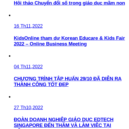
Hội thảo Chuyển đổi số trong giáo dục mầm non
16 Th11,2022
KidsOnline tham dự Korean Educare & Kids Fair
2022 – Online Business Meeting
04 Th11,2022
CHƯƠNG TRÌNH TẬP HUẤN 29/10 ĐÃ DIỄN RA
THÀNH CÔNG TỐT ĐẸP
27 Th10,2022
ĐOÀN DOANH NGHIỆP GIÁO DỤC EDTECH
SINGAPORE ĐẾN THĂM VÀ LÀM VIỆC TẠI