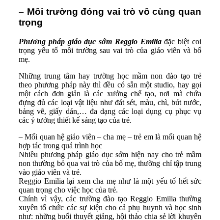
– Môi trường đóng vai trò vô cùng quan
trọng
Phương pháp giáo dục sớm Reggio Emilia
đặc biệt coi
trọng yếu tố môi trường sau vai trò của giáo viên và bố
mẹ.
Những trung tâm hay trường học mầm non đào tạo trẻ
theo phương pháp này thì đều có sẵn một studio, hay gọi
một cách đơn giản là các xưởng chế tạo, nơi mà chứa
đựng đủ các loại vật liệu như đát sét, màu, chì, bút nước,
bảng vẽ, giấy dán,… đa dạng các loại dụng cụ phục vụ
các ý tưởng thiết kế sáng tạo của trẻ.
– Mối quan hệ giáo viên – cha mẹ – trẻ em là mối quan hệ
hợp tác trong quá trình học
Nhiều phương pháp giáo dục sớm hiện nay cho trẻ mầm
non thường bỏ qua vai trò của bố mẹ, thường chỉ tập trung
vào giáo viên và trẻ.
Reggio Emilia lại xem cha mẹ như là một yếu tố hết sức
quan trọng cho việc học của trẻ.
Chính vì vậy, các trường đào tạo Reggio Emilia thường
xuyên tổ chức các sự kiện cho cả phụ huynh và học sinh
như: những buổi thuyết giảng, hội thảo chia sẻ lời khuyên