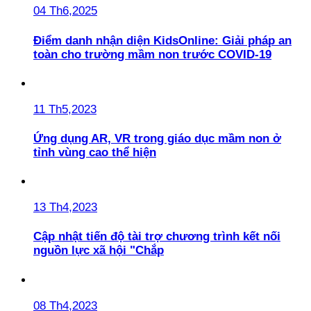
04 Th6,2025
Điểm danh nhận diện KidsOnline: Giải pháp an
toàn cho trường mầm non trước COVID-19
11 Th5,2023
Ứng dụng AR, VR trong giáo dục mầm non ở
tỉnh vùng cao thể hiện
13 Th4,2023
Cập nhật tiến độ tài trợ chương trình kết nối
nguồn lực xã hội "Chắp
08 Th4,2023