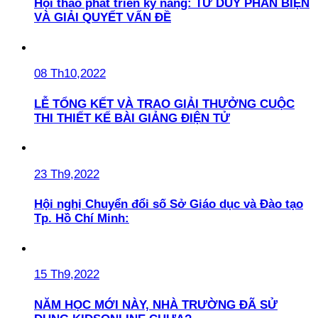
Hội thảo phát triển kỹ năng: TƯ DUY PHẢN BIỆN
VÀ GIẢI QUYẾT VẤN ĐỀ
08 Th10,2022
LỄ TỔNG KẾT VÀ TRAO GIẢI THƯỞNG CUỘC
THI THIẾT KẾ BÀI GIẢNG ĐIỆN TỬ
23 Th9,2022
Hội nghị Chuyển đổi số Sở Giáo dục và Đào tạo
Tp. Hồ Chí Minh:
15 Th9,2022
NĂM HỌC MỚI NÀY, NHÀ TRƯỜNG ĐÃ SỬ