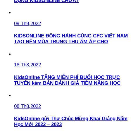
DỤNG KIDSONLINE CHƯA?
09 Th9,2022
KIDSONLINE ĐỒNG HÀNH CÙNG CFC VIỆT NAM
TẠO NÊN MÙA TRUNG THU ẤM ÁP CHO
18 Th8,2022
KidsOnline TẶNG MIỄN PHÍ BUỔI HỌC TRỰC
TUYẾN kèm BẢN ĐÁNH GIÁ TIỀM NĂNG HỌC
08 Th8,2022
KidsOnline gửi Thư Chúc Mừng Khai Giảng Năm
Học Mới 2022 – 2023