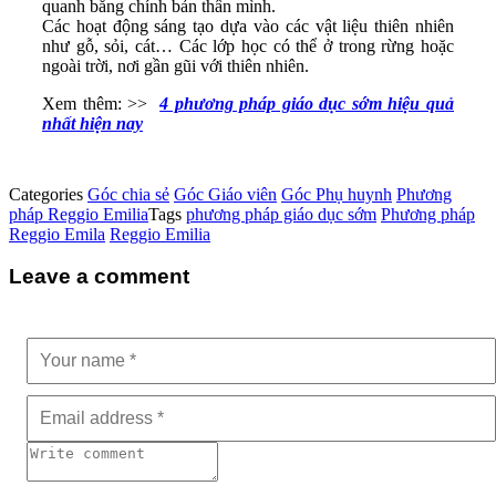
quanh bằng chính bản thân mình.
Các hoạt động sáng tạo dựa vào các vật liệu thiên nhiên
như gỗ, sỏi, cát… Các lớp học có thể ở trong rừng hoặc
ngoài trời, nơi gần gũi với thiên nhiên.
Xem thêm: >>
4 phương pháp giáo dục sớm hiệu quả
nhất hiện nay
Categories
Góc chia sẻ
Góc Giáo viên
Góc Phụ huynh
Phương
pháp Reggio Emilia
Tags
phương pháp giáo dục sớm
Phương pháp
Reggio Emila
Reggio Emilia
Leave a comment