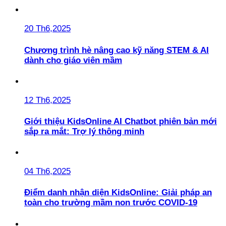
20 Th6,2025
Chương trình hè nâng cao kỹ năng STEM & AI
dành cho giáo viên mầm
12 Th6,2025
Giới thiệu KidsOnline AI Chatbot phiên bản mới
sắp ra mắt: Trợ lý thông minh
04 Th6,2025
Điểm danh nhận diện KidsOnline: Giải pháp an
toàn cho trường mầm non trước COVID-19