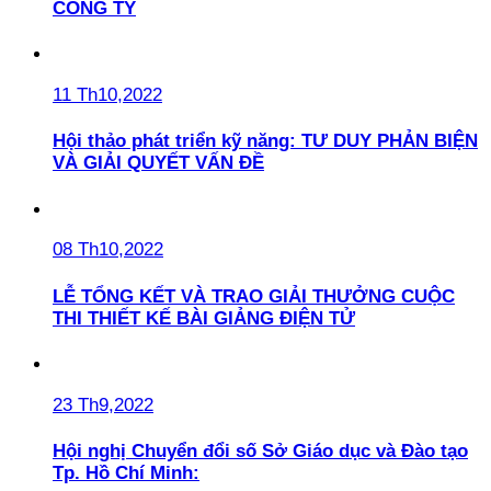
CÔNG TY
11 Th10,2022
Hội thảo phát triển kỹ năng: TƯ DUY PHẢN BIỆN
VÀ GIẢI QUYẾT VẤN ĐỀ
08 Th10,2022
LỄ TỔNG KẾT VÀ TRAO GIẢI THƯỞNG CUỘC
THI THIẾT KẾ BÀI GIẢNG ĐIỆN TỬ
23 Th9,2022
Hội nghị Chuyển đổi số Sở Giáo dục và Đào tạo
Tp. Hồ Chí Minh: