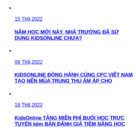
15 Th9,2022
NĂM HỌC MỚI NÀY, NHÀ TRƯỜNG ĐÃ SỬ
DỤNG KIDSONLINE CHƯA?
09 Th9,2022
KIDSONLINE ĐỒNG HÀNH CÙNG CFC VIỆT NAM
TẠO NÊN MÙA TRUNG THU ẤM ÁP CHO
18 Th8,2022
KidsOnline TẶNG MIỄN PHÍ BUỔI HỌC TRỰC
TUYẾN kèm BẢN ĐÁNH GIÁ TIỀM NĂNG HỌC