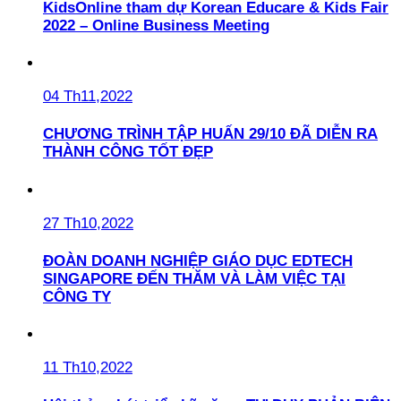
KidsOnline tham dự Korean Educare & Kids Fair
2022 – Online Business Meeting
04 Th11,2022
CHƯƠNG TRÌNH TẬP HUẤN 29/10 ĐÃ DIỄN RA
THÀNH CÔNG TỐT ĐẸP
27 Th10,2022
ĐOÀN DOANH NGHIỆP GIÁO DỤC EDTECH
SINGAPORE ĐẾN THĂM VÀ LÀM VIỆC TẠI
CÔNG TY
11 Th10,2022