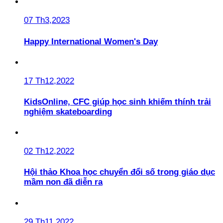
07 Th3,2023
Happy International Women's Day
17 Th12,2022
KidsOnline, CFC giúp học sinh khiếm thính trải
nghiệm skateboarding
02 Th12,2022
Hội thảo Khoa học chuyển đổi số trong giáo dục
mầm non đã diễn ra
29 Th11,2022