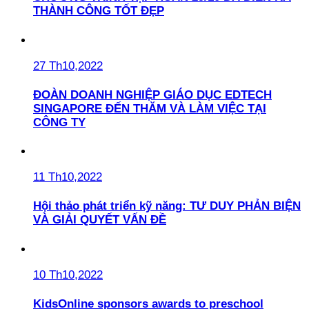
THÀNH CÔNG TỐT ĐẸP
27 Th10,2022
ĐOÀN DOANH NGHIỆP GIÁO DỤC EDTECH
SINGAPORE ĐẾN THĂM VÀ LÀM VIỆC TẠI
CÔNG TY
11 Th10,2022
Hội thảo phát triển kỹ năng: TƯ DUY PHẢN BIỆN
VÀ GIẢI QUYẾT VẤN ĐỀ
10 Th10,2022
KidsOnline sponsors awards to preschool