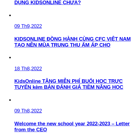
DỤNG KIDSONLINE CHƯA?
09 Th9,2022
KIDSONLINE ĐỒNG HÀNH CÙNG CFC VIỆT NAM
TẠO NÊN MÙA TRUNG THU ẤM ÁP CHO
18 Th8,2022
KidsOnline TẶNG MIỄN PHÍ BUỔI HỌC TRỰC
TUYẾN kèm BẢN ĐÁNH GIÁ TIỀM NĂNG HỌC
09 Th8,2022
Welcome the new school year 2022-2023 – Letter
from the CEO