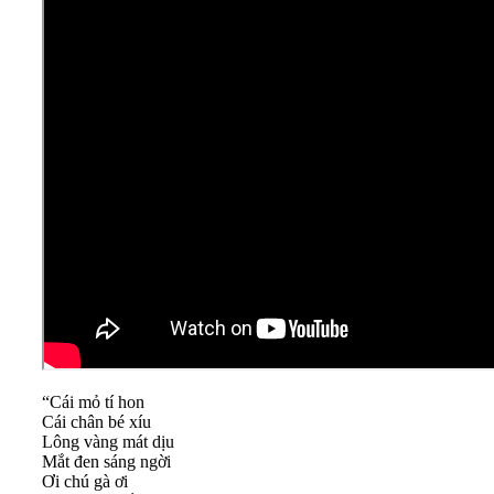
“Cái mỏ tí hon
Cái chân bé xíu
Lông vàng mát dịu
Mắt đen sáng ngời
Ơi chú gà ơi