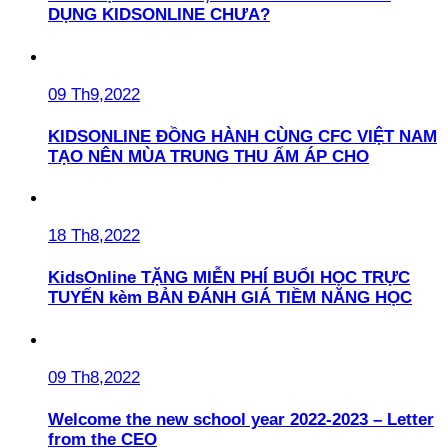
DỤNG KIDSONLINE CHƯA?
09 Th9,2022
KIDSONLINE ĐỒNG HÀNH CÙNG CFC VIỆT NAM
TẠO NÊN MÙA TRUNG THU ẤM ÁP CHO
18 Th8,2022
KidsOnline TẶNG MIỄN PHÍ BUỔI HỌC TRỰC
TUYẾN kèm BẢN ĐÁNH GIÁ TIỀM NĂNG HỌC
09 Th8,2022
Welcome the new school year 2022-2023 – Letter
from the CEO