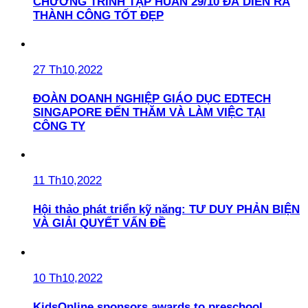
CHƯƠNG TRÌNH TẬP HUẤN 29/10 ĐÃ DIỄN RA
THÀNH CÔNG TỐT ĐẸP
27 Th10,2022
ĐOÀN DOANH NGHIỆP GIÁO DỤC EDTECH
SINGAPORE ĐẾN THĂM VÀ LÀM VIỆC TẠI
CÔNG TY
11 Th10,2022
Hội thảo phát triển kỹ năng: TƯ DUY PHẢN BIỆN
VÀ GIẢI QUYẾT VẤN ĐỀ
10 Th10,2022
KidsOnline sponsors awards to preschool