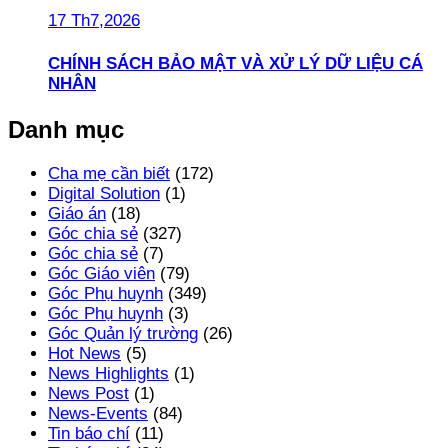
17 Th7,2026
CHÍNH SÁCH BẢO MẬT VÀ XỬ LÝ DỮ LIỆU CÁ
NHÂN
Danh mục
Cha mẹ cần biết
(172)
Digital Solution
(1)
Giáo án
(18)
Góc chia sẻ
(327)
Góc chia sẻ
(7)
Góc Giáo viên
(79)
Góc Phụ huynh
(349)
Góc Phụ huynh
(3)
Góc Quản lý trường
(26)
Hot News
(5)
News Highlights
(1)
News Post
(1)
News-Events
(84)
Tin báo chí
(11)