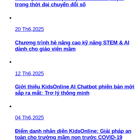
trong thời đại chuyển đổi số
20 Th6,2025
Chương trình hè nâng cao kỹ năng STEM & AI
dành cho giáo viên mầm
12 Th6,2025
Giới thiệu KidsOnline AI Chatbot phiên bản mới
sắp ra mắt: Trợ lý thông minh
04 Th6,2025
Điểm danh nhận diện KidsOnline: Giải pháp an
toàn cho trường mầm non trước COVID-19