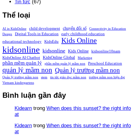
Tin tức
(67)
Thể loại
chuyển đổi số
child development
AI in KidsOnline
Connectivity in Education
Digital Tools in Education
early childhood education
Design
Kids Online
educational technology
KidsEdu
kidsonline
kidsonline
Kids Online
kidsonline10nam
KidsOnline Global
KidsOnline AI Chatbot
Marketing
phần mềm quản lý
Preschool Education
phần mềm quản lý mầm non
quản lý mầm non
Quản lý trường mầm non
Quản lý trường mầm non
stem
tin tức giáo dục mầm non
trường mầm non hiện đại
Vietnam kindergartens
Bình luận gần đây
Kidearn
trong
When does this sunset? the right info
at
Kidearn
trong
When does this sunset? the right info
at