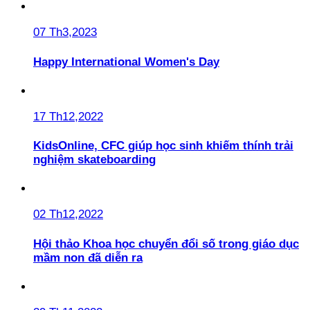
07 Th3,2023
Happy International Women's Day
17 Th12,2022
KidsOnline, CFC giúp học sinh khiếm thính trải
nghiệm skateboarding
02 Th12,2022
Hội thảo Khoa học chuyển đổi số trong giáo dục
mầm non đã diễn ra