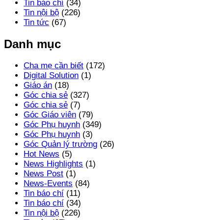
Tin báo chí
(34)
Tin nội bộ
(226)
Tin tức
(67)
Danh mục
Cha mẹ cần biết
(172)
Digital Solution
(1)
Giáo án
(18)
Góc chia sẻ
(327)
Góc chia sẻ
(7)
Góc Giáo viên
(79)
Góc Phụ huynh
(349)
Góc Phụ huynh
(3)
Góc Quản lý trường
(26)
Hot News
(5)
News Highlights
(1)
News Post
(1)
News-Events
(84)
Tin báo chí
(11)
Tin báo chí
(34)
Tin nội bộ
(226)