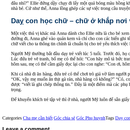
đâu nhỉ?” Ellie đứng dậy chạy đi lấy một quả bóng màu hồng khá 
nhà bé. Cứ như thế, Anna lồng ghép các sự việc trong câu truyệ
Daỵ con học chữ – chữ ở khắp nơi 
Một việc thú vị khác mà Anna dành cho Ellie nữa là cho bé xem
đường đi, Anna ghé vào quán kem và chỉ cho con các biển ghi tên
chữ viết cho ta thông tin chính là chuẩn bị cho trẻ yêu thích việc
Người Mỹ thường bắt đầu dạy trẻ viết lúc 5 tuổi. Trước đó, họ ch
Lúc đứa trẻ vẽ tranh, bố mẹ có thể hỏi: “Con hãy mô tả bức tran
hôm sau, mẹ có thể cầm giấy đọc lại cho con nghe: “Con ơi, hôm 
Khi cả nhà đi ăn hàng, đứa trẻ có thể chơi trò giả vờ làm người
“OK, vậy mẹ muốn ăn thịt gà rán, nhà hàng có không?” “Có, con s
được “viết là ghi chép thông tin.” Đây là một điểm mà các phụ
trọng.
Để khuyến khích trẻ tập vẽ thì ở nhà, người Mỹ luôn để sẵn giấy 
Categories
Cha mẹ cần biết
Góc chia sẻ
Góc Phụ huynh
Tags
Dạy con
Leave a comment