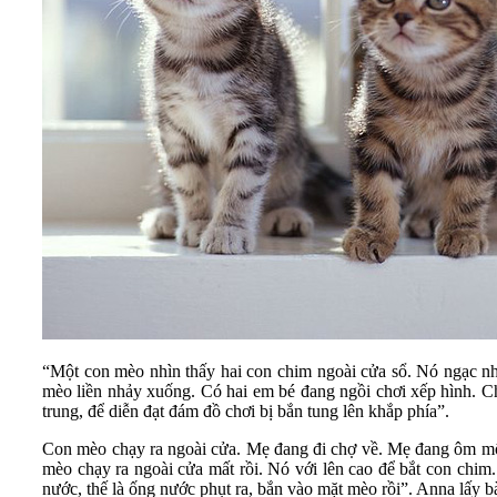
“Một con mèo nhìn thấy hai con chim ngoài cửa sổ. Nó ngạc nh
mèo liền nhảy xuống. Có hai em bé đang ngồi chơi xếp hình. Ch
trung, để diễn đạt đám đồ chơi bị bắn tung lên khắp phía”.
Con mèo chạy ra ngoài cửa. Mẹ đang đi chợ về. Mẹ đang ôm một đ
mèo chạy ra ngoài cửa mất rồi. Nó với lên cao để bắt con chim
nước, thế là ống nước phụt ra, bắn vào mặt mèo rồi”. Anna lấy 