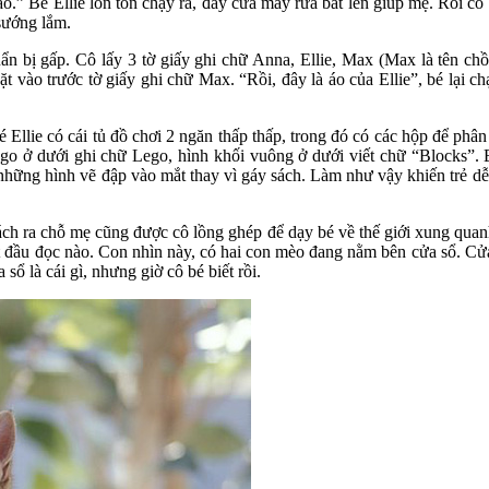
t nào.” Bé Ellie lon ton chạy ra, đẩy cửa máy rửa bát lên giúp mẹ. Rồ
 sướng lắm.
n bị gấp. Cô lấy 3 tờ giấy ghi chữ Anna, Ellie, Max (Max là tên chồ
t vào trước tờ giấy ghi chữ Max. “Rồi, đây là áo của Ellie”, bé lại chạy
 Ellie có cái tủ đồ chơi 2 ngăn thấp thấp, trong đó có các hộp để phâ
Lego ở dưới ghi chữ Lego, hình khối vuông ở dưới viết chữ “Blocks”
hững hình vẽ đập vào mắt thay vì gáy sách. Làm như vậy khiến trẻ dễ b
ch ra chỗ mẹ cũng được cô lồng ghép để dạy bé về thế giới xung quan
t đầu đọc nào. Con nhìn này, có hai con mèo đang nằm bên cửa sổ. Cửa
 sổ là cái gì, nhưng giờ cô bé biết rồi.