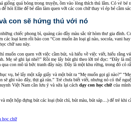
giống quả bóng trong truyện, ôm vào lòng thích thú lắm. Có vẻ bé rất
n để hỏi Ellie để bé dần làm quen với các con chữ thay vì ép bé cầm s
và con sẽ hứng thú với nó
 những chiếc phong bì, quảng cáo đầy màu sắc từ hòm thư gia đình. Có
 các loại kem rồi bảo con “Con muốn ăn loại gì nào, socola, vani hay d
 học chữ sau này.
ỉ muốn con quen với việc cầm bút, và hiểu về việc viết, hiểu rằng viết 
h. Mẹ sẽ ghi lại nhé!” Rồi mẹ lấy bút ghi theo lời trẻ đọc: “Đây là m
qua con mô tả bức tranh đây này. Đây là một khu rừng, trong đó có rất
 phục vụ, bé lấy một xấp giấy và một bút ra “Mẹ muốn gọi gì nào?” “M
ẽ ghi vào đây, thịt gà rán.” Trẻ chưa biết viết, nhưng nó có thể nguệc
 huynh Việt Nam cần lưu ý và sửa lại cách
dạy con học chữ
của mình.
và một hộp đựng bút các loại (bút chì, bút màu, bút sáp…) để trẻ khi cầ
 học chữ