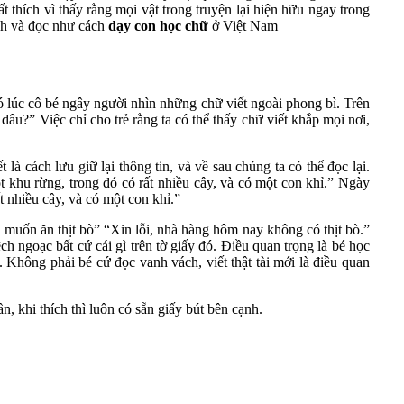
 thích vì thấy rằng mọi vật trong truyện lại hiện hữu ngay trong
ách và đọc như cách
dạy con học chữ
ở Việt Nam
 lúc cô bé ngây người nhìn những chữ viết ngoài phong bì. Trên
âu?” Việc chỉ cho trẻ rằng ta có thể thấy chữ viết khắp mọi nơi,
là cách lưu giữ lại thông tin, và về sau chúng ta có thể đọc lại.
ột khu rừng, trong đó có rất nhiều cây, và có một con khỉ.” Ngày
 nhiều cây, và có một con khỉ.”
ẹ muốn ăn thịt bò” “Xin lỗi, nhà hàng hôm nay không có thịt bò.”
h ngoạc bất cứ cái gì trên tờ giấy đó. Điều quan trọng là bé học
 Không phải bé cứ đọc vanh vách, viết thật tài mới là điều quan
n, khi thích thì luôn có sẵn giấy bút bên cạnh.