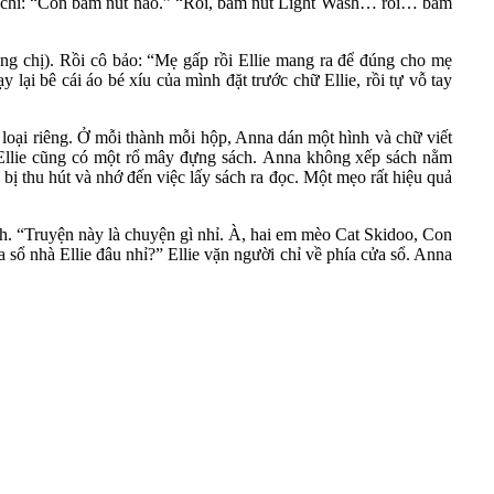
i cô chỉ: “Con bấm nút nào.” “Rồi, bấm nút Light Wash… rồi… bấm
ng chị). Rồi cô bảo: “Mẹ gấp rồi Ellie mang ra để đúng cho mẹ
 lại bê cái áo bé xíu của mình đặt trước chữ Ellie, rồi tự vỗ tay
n loại riêng. Ở mỗi thành mỗi hộp, Anna dán một hình và chữ viết
. Ellie cũng có một rổ mây đựng sách. Anna không xếp sách nằm
ị thu hút và nhớ đến việc lấy sách ra đọc. Một mẹo rất hiệu quả
h. “Truyện này là chuyện gì nhỉ. À, hai em mèo Cat Skidoo, Con
 sổ nhà Ellie đâu nhỉ?” Ellie vặn người chỉ về phía cửa sổ. Anna