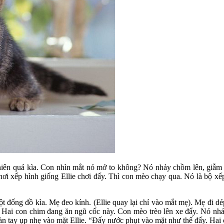
iên quá kìa. Con nhìn mắt nó mở to không? Nó nhảy chồm lên, giẫm p
ơi xếp hình giống Ellie chơi đấy. Thì con mèo chạy qua. Nó là bộ xếp
ống đồ kìa. Mẹ đeo kính. (Ellie quay lại chỉ vào mắt mẹ). Mẹ đi dép 
. Hai con chim đang ăn ngũ cốc này. Con mèo trèo lên xe đẩy. Nó nhảy
bàn tay ụp nhẹ vào mặt Ellie. “Đấy nước phụt vào mặt như thế đấy. Hai