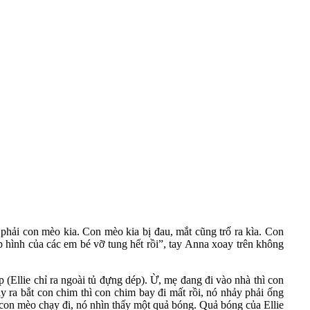
hải con mèo kia. Con mèo kia bị đau, mắt cũng trố ra kìa. Con
 hình của các em bé vỡ tung hết rồi”, tay Anna xoay trên không
(Ellie chỉ ra ngoài tủ đựng dép). Ừ, mẹ đang đi vào nhà thì con
 ra bắt con chim thì con chim bay đi mất rồi, nó nhảy phải ống
 con mèo chạy đi, nó nhìn thấy một quả bóng. Quả bóng của Ellie