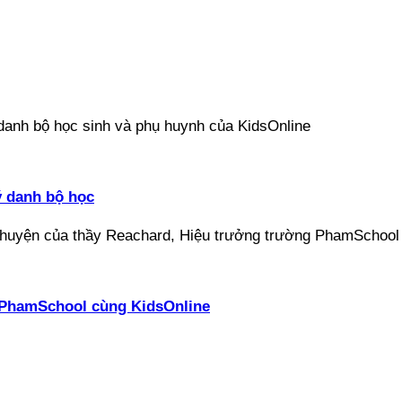
ý danh bộ học
ại PhamSchool cùng KidsOnline