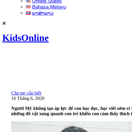
United States
Bahasa Melayu
ພາສາລາວ
KidsOnline
Cha mẹ cần biết
16 Tháng 6, 2020
Người Mỹ không tạo áp lực để con học đọc, học viết sớm vì
những đồ vật xung quanh con trẻ khiến con cảm thấy thích 