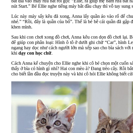
bát đĩa vào máy rửa bát rồi gọi: “Ellie, ra giúp mẹ bấm rửa bá
nút Start.” Bé Ellie nghe tiếng máy bắt đầu chạy thì vỗ tay sung
Lúc này máy sấy kêu đã xong, Anna lấy quần áo vào rổ để chuẩ
nhé.” “Rồi, đây là quần của bố”. Thế là bé bê cái quần đã gập đặ
khen mình.
Sau khi con chơi xong đồ chơi, Anna kêu con dọn đồ chơi lại. Bé
để giúp con phân loại: Hình ô tô ở dưới ghi chữ “Car”, hình 
ngang hay dọc như cách người lớn mà xếp sao cho bìa sách với n
khi
dạy con học chữ
.
Cách Anna kể chuyện cho Ellie nghe khi cô bé chọn một cuốn sá
thấy ở bìa có hình gì nhỉ? Hai con mèo à? Đang trèo cây. Rồi bắ
cho biết lần đầu đọc truyện này và khi cô hỏi Ellie không biết cửa