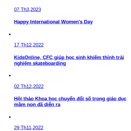
07 Th3,2023
Happy International Women's Day
17 Th12,2022
KidsOnline, CFC giúp học sinh khiếm thính trải
nghiệm skateboarding
02 Th12,2022
Hội thảo Khoa học chuyển đổi số trong giáo dục
mầm non đã diễn ra
29 Th11,2022