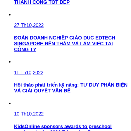
THÀNH CÔNG TỐT ĐẸP
27 Th10,2022
ĐOÀN DOANH NGHIỆP GIÁO DỤC EDTECH
SINGAPORE ĐẾN THĂM VÀ LÀM VIỆC TẠI
CÔNG TY
11 Th10,2022
Hội thảo phát triển kỹ năng: TƯ DUY PHẢN BIỆN
VÀ GIẢI QUYẾT VẤN ĐỀ
10 Th10,2022
KidsOnline sponsors awards to preschool