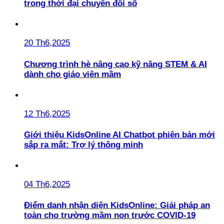
trong thời đại chuyển đổi số
20 Th6,2025
Chương trình hè nâng cao kỹ năng STEM & AI
dành cho giáo viên mầm
12 Th6,2025
Giới thiệu KidsOnline AI Chatbot phiên bản mới
sắp ra mắt: Trợ lý thông minh
04 Th6,2025
Điểm danh nhận diện KidsOnline: Giải pháp an
toàn cho trường mầm non trước COVID-19