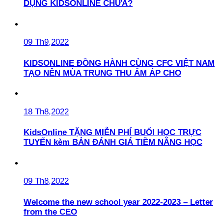
DỤNG KIDSONLINE CHƯA?
09 Th9,2022
KIDSONLINE ĐỒNG HÀNH CÙNG CFC VIỆT NAM
TẠO NÊN MÙA TRUNG THU ẤM ÁP CHO
18 Th8,2022
KidsOnline TẶNG MIỄN PHÍ BUỔI HỌC TRỰC
TUYẾN kèm BẢN ĐÁNH GIÁ TIỀM NĂNG HỌC
09 Th8,2022
Welcome the new school year 2022-2023 – Letter
from the CEO