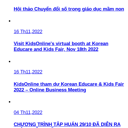
Hội thảo Chuyển đổi số trong giáo dục mầm non
16 Th11,2022
Visit KidsOnline's virtual booth at Korean
Educare and Kids Fair, Nov 18th 2022
16 Th11,2022
KidsOnline tham dự Korean Educare & Kids Fair
2022 – Online Business Meeting
04 Th11,2022
CHƯƠNG TRÌNH TẬP HUẤN 29/10 ĐÃ DIỄN RA