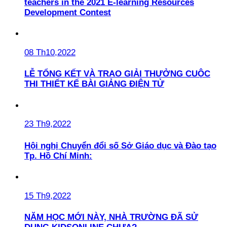
teachers in the 2021 E-learning Resources
Development Contest
08 Th10,2022
LỄ TỔNG KẾT VÀ TRAO GIẢI THƯỞNG CUỘC
THI THIẾT KẾ BÀI GIẢNG ĐIỆN TỬ
23 Th9,2022
Hội nghị Chuyển đổi số Sở Giáo dục và Đào tạo
Tp. Hồ Chí Minh:
15 Th9,2022
NĂM HỌC MỚI NÀY, NHÀ TRƯỜNG ĐÃ SỬ