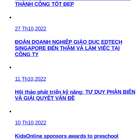
THÀNH CÔNG TỐT ĐẸP
27 Th10,2022
ĐOÀN DOANH NGHIỆP GIÁO DỤC EDTECH
SINGAPORE ĐẾN THĂM VÀ LÀM VIỆC TẠI
CÔNG TY
11 Th10,2022
Hội thảo phát triển kỹ năng: TƯ DUY PHẢN BIỆN
VÀ GIẢI QUYẾT VẤN ĐỀ
10 Th10,2022
KidsOnline sponsors awards to preschool