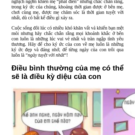
nghịch ngợm khiến mẹ “phát điên” nhưng chắc chắn rằng,
trong ký ức của chúng, khoảng thời gian được ở bên mẹ,
chơi cùng mẹ, được mẹ chăm sóc là thời gian tu
yệt vời
nhất, dù có bất kể điều gì xảy ra.
Cuộc sống đôi lúc có nhiều khó khăn vất vả khiến bạn mệt
mỏi nhưng hãy chắc chắn rằng mọi khoảnh khắc ở bên
con luôn là những lúc vui vẻ nhất và tràn ngập tình yêu
thương. Hãy để cho ký ức của con về mẹ luôn là những
ký ức đẹp và đáng nhớ, để từng ngày của con trôi qua
luôn là “
ngày tuyệt vời nhất
“!
Điều bình thường của mẹ có thể
sẽ là điều kỳ diệu của con