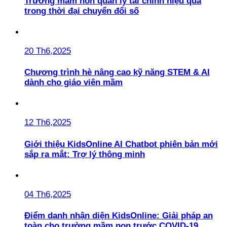
Trường mầm non quản lý tài chính hiệu quả
trong thời đại chuyển đổi số
20 Th6,2025
Chương trình hè nâng cao kỹ năng STEM & AI
dành cho giáo viên mầm
12 Th6,2025
Giới thiệu KidsOnline AI Chatbot phiên bản mới
sắp ra mắt: Trợ lý thông minh
04 Th6,2025
Điểm danh nhận diện KidsOnline: Giải pháp an
toàn cho trường mầm non trước COVID-19