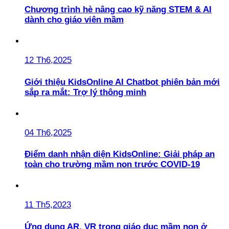
Chương trình hè nâng cao kỹ năng STEM & AI
dành cho giáo viên mầm
12 Th6,2025
Giới thiệu KidsOnline AI Chatbot phiên bản mới
sắp ra mắt: Trợ lý thông minh
04 Th6,2025
Điểm danh nhận diện KidsOnline: Giải pháp an
toàn cho trường mầm non trước COVID-19
11 Th5,2023
Ứng dụng AR, VR trong giáo dục mầm non ở