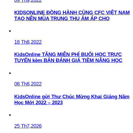
09 Th9,2022
KIDSONLINE ĐỒNG HÀNH CÙNG CFC VIỆT NAM
TẠO NÊN MÙA TRUNG THU ẤM ÁP CHO
18 Th8,2022
KidsOnline TẶNG MIỄN PHÍ BUỔI HỌC TRỰC
TUYẾN kèm BẢN ĐÁNH GIÁ TIỀM NĂNG HỌC
08 Th8,2022
KidsOnline gửi Thư Chúc Mừng Khai Giảng Năm
Học Mới 2022 – 2023
25 Th7,2026