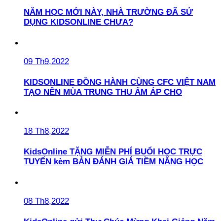
NĂM HỌC MỚI NÀY, NHÀ TRƯỜNG ĐÃ SỬ
DỤNG KIDSONLINE CHƯA?
09 Th9,2022
KIDSONLINE ĐỒNG HÀNH CÙNG CFC VIỆT NAM
TẠO NÊN MÙA TRUNG THU ẤM ÁP CHO
18 Th8,2022
KidsOnline TẶNG MIỄN PHÍ BUỔI HỌC TRỰC
TUYẾN kèm BẢN ĐÁNH GIÁ TIỀM NĂNG HỌC
08 Th8,2022