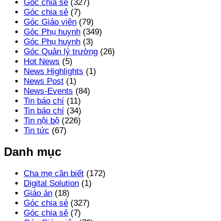
Góc chia sẻ
(327)
Góc chia sẻ
(7)
Góc Giáo viên
(79)
Góc Phụ huynh
(349)
Góc Phụ huynh
(3)
Góc Quản lý trường
(26)
Hot News
(5)
News Highlights
(1)
News Post
(1)
News-Events
(84)
Tin báo chí
(11)
Tin báo chí
(34)
Tin nội bộ
(226)
Tin tức
(67)
Danh mục
Cha mẹ cần biết
(172)
Digital Solution
(1)
Giáo án
(18)
Góc chia sẻ
(327)
Góc chia sẻ
(7)