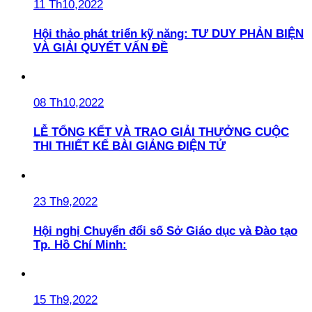
11 Th10,2022
Hội thảo phát triển kỹ năng: TƯ DUY PHẢN BIỆN
VÀ GIẢI QUYẾT VẤN ĐỀ
08 Th10,2022
LỄ TỔNG KẾT VÀ TRAO GIẢI THƯỞNG CUỘC
THI THIẾT KẾ BÀI GIẢNG ĐIỆN TỬ
23 Th9,2022
Hội nghị Chuyển đổi số Sở Giáo dục và Đào tạo
Tp. Hồ Chí Minh:
15 Th9,2022