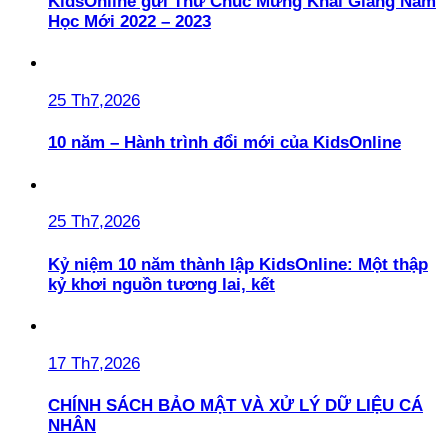
KidsOnline gửi Thư Chúc Mừng Khai Giảng Năm
Học Mới 2022 – 2023
25 Th7,2026
10 năm – Hành trình đổi mới của KidsOnline
25 Th7,2026
Kỷ niệm 10 năm thành lập KidsOnline: Một thập
kỷ khơi nguồn tương lai, kết
17 Th7,2026
CHÍNH SÁCH BẢO MẬT VÀ XỬ LÝ DỮ LIỆU CÁ
NHÂN