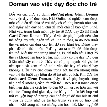
Doman vào việc dạy đọc cho trẻ
Đối với các thức áp dụng
phương pháp Glenn Doman
vào việc dạy trẻ đọc sớm, KidsOnline có nghiên cứu được
một vài điều để chia sẻ với thầy cô và phụ huynh như sau.
Mỗi ngày nên dạy bé 5 chủ đề, mỗi chủ đề bao gồm 5 thẻ.
Như vậy, trung bình mỗi ngày trẻ sẽ được dạy 25 thẻ
flash
Card Glenn Doman
. Thầy cô và các phụ huynh nên cầm
thẻ bằng tay trái, ngón trỏ và út đưa rộng ra đỡ bên dưới
thẻ và ngón cái đưa cao lên đỡ sau lưng trẻ. Dùng thay
phải để tráo thẻm tráo từ đằng sau ra trước để nhìn được
tên thể. Mỗi thẻ tráo trong khoảng 1s, chỉ tráo hết 1 lượt 25
thẻ và không nên tráo lặp lại, mỗi ngày có thể dạy từ 3 đến
5 lần như vậy cho trẻ. Thầy cô và phụ huynh khi giơ thẻ
nên quan sát xem trẻ có nhìn vào thẻ hay có chú ý hay
không? Điều này cực quan trong bởi trẻ mà không nhìn
vào thẻ thì buổi dạy hôm đó sẽ trở nên vô ích. Khi đưa thẻ
flash card Glenn Doman
, thầy cô và phụ huynh cũng
nên chú ý khoảng cách tới mắt trẻ. Theo KidsOnline được
biết, nên đưa thẻ cách trẻ 45 đến 60 cm và cao hơn tầm với
của trẻ. Trong thời gian dạy trẻ bằng thẻ nên kết hợp với
nói chuyện hay có những câu “hô ứng” để thu hút sự chú
ý của trẻ cũng như để trẻ tập trung và sau đó tráo thật
nhanh. Khi xong nên có nhưng câu hoan hô, khen ngợi để