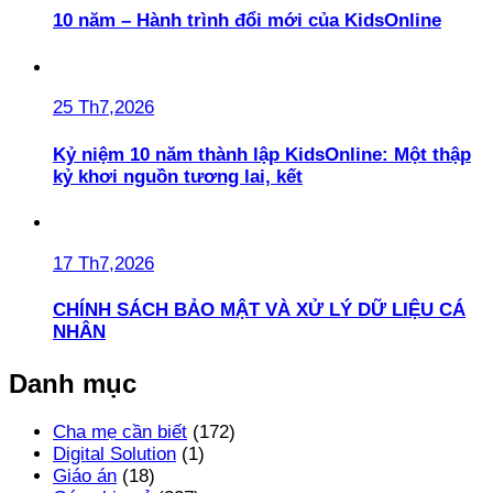
10 năm – Hành trình đổi mới của KidsOnline
25 Th7,2026
Kỷ niệm 10 năm thành lập KidsOnline: Một thập
kỷ khơi nguồn tương lai, kết
17 Th7,2026
CHÍNH SÁCH BẢO MẬT VÀ XỬ LÝ DỮ LIỆU CÁ
NHÂN
Danh mục
Cha mẹ cần biết
(172)
Digital Solution
(1)
Giáo án
(18)