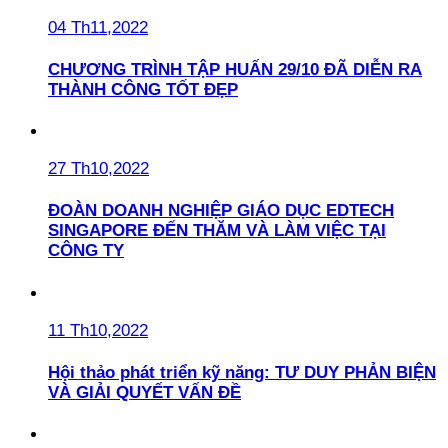
04 Th11,2022
CHƯƠNG TRÌNH TẬP HUẤN 29/10 ĐÃ DIỄN RA
THÀNH CÔNG TỐT ĐẸP
27 Th10,2022
ĐOÀN DOANH NGHIỆP GIÁO DỤC EDTECH
SINGAPORE ĐẾN THĂM VÀ LÀM VIỆC TẠI
CÔNG TY
11 Th10,2022
Hội thảo phát triển kỹ năng: TƯ DUY PHẢN BIỆN
VÀ GIẢI QUYẾT VẤN ĐỀ