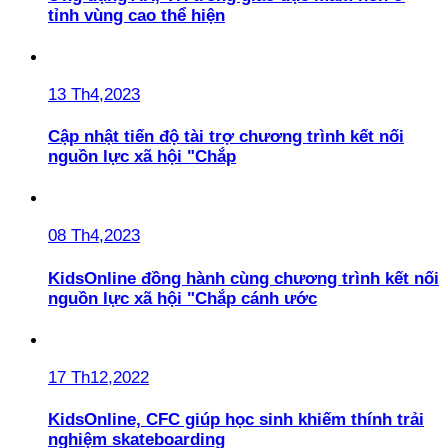
tỉnh vùng cao thể hiện
13 Th4,2023
Cập nhật tiến độ tài trợ chương trình kết nối
nguồn lực xã hội "Chắp
08 Th4,2023
KidsOnline đồng hành cùng chương trình kết nối
nguồn lực xã hội "Chắp cánh ước
17 Th12,2022
KidsOnline, CFC giúp học sinh khiếm thính trải
nghiệm skateboarding