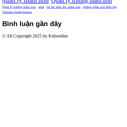
quản lý mầm non
Quản lý trường mầm non
Quản lý trường mầm non
stem
tin tức giáo dục mầm non
trường mầm non hiện đại
Vietnam kindergartens
Bình luận gần đây
© All Copyright 2025 by Kidsonline