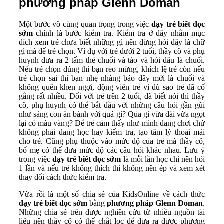
phương pháp Glenn Doman
Một bước vô cùng quan trọng trong việc
dạy trẻ biết đọc
sớm
chính là bước kiểm tra. Kiểm tra ở đây nhằm mục
đích xem trẻ chưa biết những gì nên đừng hỏi đây là chữ
gì mà để trẻ chọn. Ví dụ với trẻ dưới 2 tuổi, thầy cô và phụ
huynh đưa ra 2 tấm thẻ chuối và táo và hỏi đâu là chuối.
Nếu trẻ chọn đúng thì bạn reo mừng, khích lệ trẻ còn nếu
trẻ chọn sai thì bạn nhẹ nhàng bảo đây mới là chuối và
không quên khen ngợi, động viên trẻ vì dù sao trẻ đã cố
gắng rất nhiều. Đối với trẻ trên 2 tuổi, đã biết nói thì thầy
cô, phụ huynh có thể bắt đầu với những câu hỏi gần gũi
như sáng con ăn bánh với quả gì? Qủa gì vừa dài vừa ngọt
lại có màu vàng? Để trẻ cảm thấy như mình đang chơi chứ
không phải đang học hay kiểm tra, tạo tâm lý thoải mái
cho trẻ. Cũng phụ thuộc vào mức độ của trẻ mà thầy cô,
bố mẹ có thể đưa mức độ các câu hỏi khác nhau. Lưu ý
trong việc
dạy trẻ biết đọc sớm
là mỗi lần học chỉ nên hỏi
1 lần và nếu trẻ không thích thì không nên ép và xem xét
thay đổi cách thức kiểm tra.
Vừa rồi là một số chia sẻ của KidsOnline về cách thức
dạy trẻ biết đọc sớm
bằng
phương pháp Glenn Doman
.
Những chia sẻ trên được nghiên cứu từ nhiều nguồn tài
liệu nên thầy cô có thể chắt lọc để đưa ra được phương