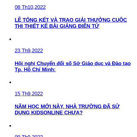
08 Th10,2022
LỄ TỔNG KẾT VÀ TRAO GIẢI THƯỞNG CUỘC
THI THIẾT KẾ BÀI GIẢNG ĐIỆN TỬ
23 Th9,2022
Hội nghị Chuyển đổi số Sở Giáo dục và Đào tạo
Tp. Hồ Chí Minh:
15 Th9,2022
NĂM HỌC MỚI NÀY, NHÀ TRƯỜNG ĐÃ SỬ
DỤNG KIDSONLINE CHƯA?