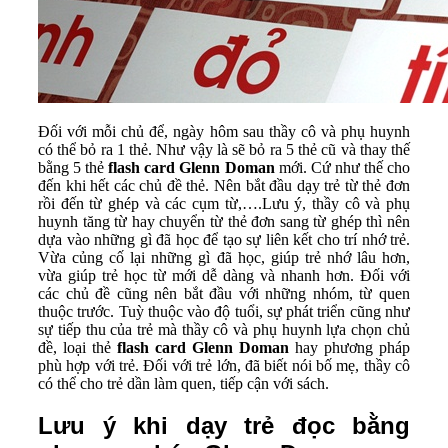
Đối với mỗi chủ để, ngày hôm sau thầy cô và phụ huynh
có thể bỏ ra 1 thẻ. Như vậy là sẽ bỏ ra 5 thẻ cũ và thay thế
bằng 5 thẻ
flash card Glenn Doman
mới. Cứ như thế cho
đến khi hết các chủ đề thẻ. Nên bắt đầu dạy trẻ từ thẻ đơn
rồi đến từ ghép và các cụm từ,….Lưu ý, thầy cô và phụ
huynh tăng từ hay chuyển từ thẻ đơn sang từ ghép thì nên
dựa vào những gì đã học để tạo sự liên kết cho trí nhớ trẻ.
Vừa củng cố lại những gì đã học, giúp trẻ nhớ lâu hơn,
vừa giúp trẻ học từ mới dễ dàng và nhanh hơn. Đối với
các chủ đề cũng nên bắt đầu với những nhóm, từ quen
thuộc trước. Tuỳ thuộc vào độ tuổi, sự phát triển cũng như
sự tiếp thu của trẻ mà thầy cô và phụ huynh lựa chọn chủ
đề, loại thẻ
flash card Glenn Doman
hay phương pháp
phù hợp với trẻ. Đối với trẻ lớn, đã biết nói bố mẹ, thầy cô
có thể cho trẻ dần làm quen, tiếp cận với sách.
Lưu ý khi dạy trẻ đọc bằng