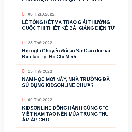
08 Th10,2022
LỄ TỔNG KẾT VÀ TRAO GIẢI THƯỞNG
CUỘC THI THIẾT KẾ BÀI GIẢNG ĐIỆN TỬ
23 Th9,2022
Hội nghị Chuyển đổi số Sở Giáo dục và
Đào tạo Tp. Hồ Chí Minh:
15 Th9,2022
NĂM HỌC MỚI NÀY, NHÀ TRƯỜNG ĐÃ
SỬ DỤNG KIDSONLINE CHƯA?
09 Th9,2022
KIDSONLINE ĐỒNG HÀNH CÙNG CFC
VIỆT NAM TẠO NÊN MÙA TRUNG THU
ẤM ÁP CHO