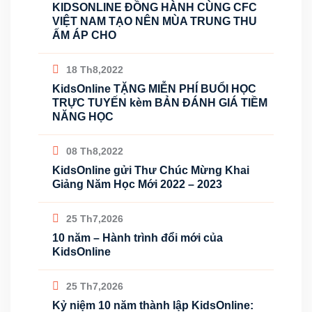
KIDSONLINE ĐỒNG HÀNH CÙNG CFC
VIỆT NAM TẠO NÊN MÙA TRUNG THU
ẤM ÁP CHO
18 Th8,2022
KidsOnline TẶNG MIỄN PHÍ BUỔI HỌC
TRỰC TUYẾN kèm BẢN ĐÁNH GIÁ TIỀM
NĂNG HỌC
08 Th8,2022
KidsOnline gửi Thư Chúc Mừng Khai
Giảng Năm Học Mới 2022 – 2023
25 Th7,2026
10 năm – Hành trình đổi mới của
KidsOnline
25 Th7,2026
Kỷ niệm 10 năm thành lập KidsOnline: