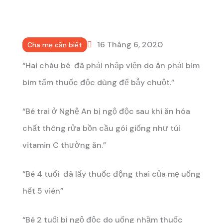
16 Tháng 6, 2020
Cha mẹ cần biết
“Hai cháu bé đã phải nhập viện do ăn phải bim
bim tẩm thuốc độc dùng để bẫy chuột.”
“Bé trai ở Nghệ An bị ngộ độc sau khi ăn hóa
chất thông rửa bồn cầu gói giống như túi
vitamin C thường ăn.”
“Bé 4 tuổi đã lấy thuốc động thai của mẹ uống
hết 5 viên”
“Bé 2 tuổi bị ngộ độc do uống nhầm thuốc