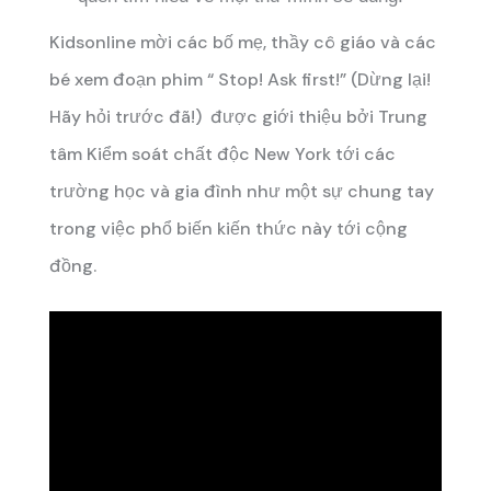
Kidsonline mời các bố mẹ, thầy cô giáo và các
bé xem đoạn phim “ Stop! Ask first!” (Dừng lại!
Hãy hỏi trước đã!) được giới thiệu bởi Trung
tâm Kiểm soát chất độc New York tới các
trường học và gia đình như một sự chung tay
trong việc phổ biến kiến thức này tới cộng
đồng.