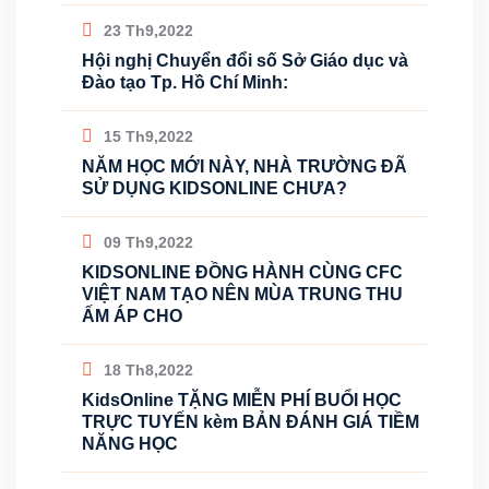
23 Th9,2022
Hội nghị Chuyển đổi số Sở Giáo dục và
Đào tạo Tp. Hồ Chí Minh:
15 Th9,2022
NĂM HỌC MỚI NÀY, NHÀ TRƯỜNG ĐÃ
SỬ DỤNG KIDSONLINE CHƯA?
09 Th9,2022
KIDSONLINE ĐỒNG HÀNH CÙNG CFC
VIỆT NAM TẠO NÊN MÙA TRUNG THU
ẤM ÁP CHO
18 Th8,2022
KidsOnline TẶNG MIỄN PHÍ BUỔI HỌC
TRỰC TUYẾN kèm BẢN ĐÁNH GIÁ TIỀM
NĂNG HỌC