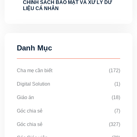
CHÍNH SÁCH BẢO MẬT VÀ XỬ LÝ DỮ
LIỆU CÁ NHÂN
Danh Mục
Cha mẹ cần biết
(172)
Digital Solution
(1)
Giáo án
(18)
Góc chia sẻ
(7)
Góc chia sẻ
(327)