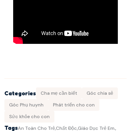
Categories
Cha mẹ cần biết
Góc chia sẻ
Góc Phụ huynh
Phát triển cho con
Sức khỏe cho con
Tags
An Toàn Cho Trẻ
Chất Độc
Giáo Dục Trẻ Em.