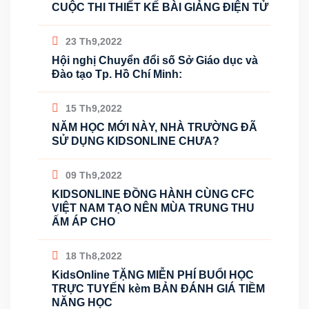
CUỘC THI THIẾT KẾ BÀI GIẢNG ĐIỆN TỬ
23 Th9,2022
Hội nghị Chuyển đổi số Sở Giáo dục và
Đào tạo Tp. Hồ Chí Minh:
15 Th9,2022
NĂM HỌC MỚI NÀY, NHÀ TRƯỜNG ĐÃ
SỬ DỤNG KIDSONLINE CHƯA?
09 Th9,2022
KIDSONLINE ĐỒNG HÀNH CÙNG CFC
VIỆT NAM TẠO NÊN MÙA TRUNG THU
ẤM ÁP CHO
18 Th8,2022
KidsOnline TẶNG MIỄN PHÍ BUỔI HỌC
TRỰC TUYẾN kèm BẢN ĐÁNH GIÁ TIỀM
NĂNG HỌC