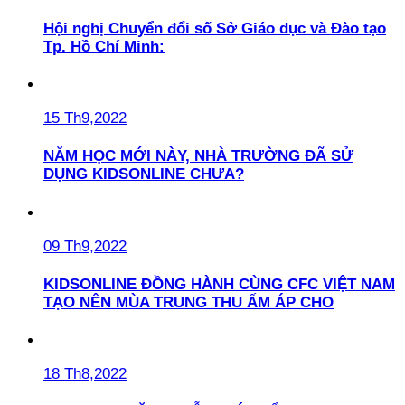
Hội nghị Chuyển đổi số Sở Giáo dục và Đào tạo
Tp. Hồ Chí Minh:
15 Th9,2022
NĂM HỌC MỚI NÀY, NHÀ TRƯỜNG ĐÃ SỬ
DỤNG KIDSONLINE CHƯA?
09 Th9,2022
KIDSONLINE ĐỒNG HÀNH CÙNG CFC VIỆT NAM
TẠO NÊN MÙA TRUNG THU ẤM ÁP CHO
18 Th8,2022