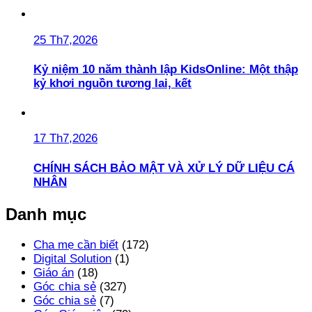
25 Th7,2026
Kỷ niệm 10 năm thành lập KidsOnline: Một thập
kỷ khơi nguồn tương lai, kết
17 Th7,2026
CHÍNH SÁCH BẢO MẬT VÀ XỬ LÝ DỮ LIỆU CÁ
NHÂN
Danh mục
Cha mẹ cần biết
(172)
Digital Solution
(1)
Giáo án
(18)
Góc chia sẻ
(327)
Góc chia sẻ
(7)