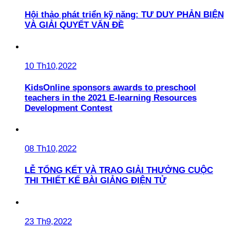
Hội thảo phát triển kỹ năng: TƯ DUY PHẢN BIỆN
VÀ GIẢI QUYẾT VẤN ĐỀ
10 Th10,2022
KidsOnline sponsors awards to preschool
teachers in the 2021 E-learning Resources
Development Contest
08 Th10,2022
LỄ TỔNG KẾT VÀ TRAO GIẢI THƯỞNG CUỘC
THI THIẾT KẾ BÀI GIẢNG ĐIỆN TỬ
23 Th9,2022