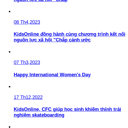
08 Th4,2023
KidsOnline đồng hành cùng chương trình kết nối
nguồn lực xã hội "Chắp cánh ước
07 Th3,2023
Happy International Women's Day
17 Th12,2022
KidsOnline, CFC giúp học sinh khiếm thính trải
nghiệm skateboarding