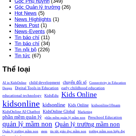
Góc Phụ huynh
(349)
Góc Quản lý trường
(26)
Hot News
(5)
News Highlights
(1)
News Post
(1)
News-Events
(84)
Tin báo chí
(11)
Tin báo chí
(34)
Tin nội bộ
(226)
Tin tức
(67)
Thể loại
chuyển đổi số
child development
AI in KidsOnline
Connectivity in Education
Digital Tools in Education
early childhood education
Design
Kids Online
educational technology
KidsEdu
kidsonline
kidsonline
Kids Online
kidsonline10nam
KidsOnline Global
KidsOnline AI Chatbot
Marketing
phần mềm quản lý
Preschool Education
phần mềm quản lý mầm non
quản lý mầm non
Quản lý trường mầm non
Quản lý trường mầm non
stem
tin tức giáo dục mầm non
trường mầm non hiện đại