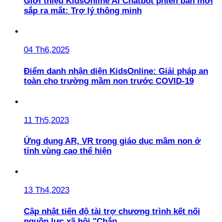
Giới thiệu KidsOnline AI Chatbot phiên bản mới
sắp ra mắt: Trợ lý thông minh
04 Th6,2025
Điểm danh nhận diện KidsOnline: Giải pháp an
toàn cho trường mầm non trước COVID-19
11 Th5,2023
Ứng dụng AR, VR trong giáo dục mầm non ở
tỉnh vùng cao thể hiện
13 Th4,2023
Cập nhật tiến độ tài trợ chương trình kết nối
nguồn lực xã hội "Chắp