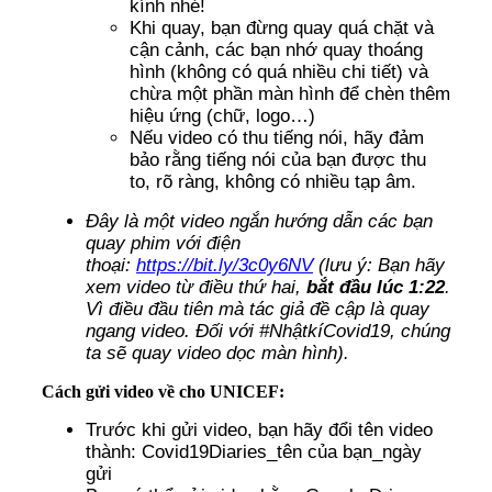
kính nhé!
Khi quay, bạn đừng quay quá chặt và
cận cảnh, các bạn nhớ quay thoáng
hình (không có quá nhiều chi tiết) và
chừa một phần màn hình để chèn thêm
hiệu ứng (chữ, logo…)
Nếu video có thu tiếng nói, hãy đảm
bảo rằng tiếng nói của bạn được thu
to, rõ ràng, không có nhiều tạp âm.
Đây là một video ngắn hướng dẫn các bạn
quay phim với điện
thoại:
https://bit.ly/3c0y6NV
(lưu ý: Bạn hãy
xem video từ điều thứ hai,
bắt đầu lúc 1:22
.
Vì điều đầu tiên mà tác giả đề cập là quay
ngang video. Đối với #NhậtkíCovid19, chúng
ta sẽ quay video dọc màn hình).
Cách gửi video về cho UNICEF:
Trước khi gửi video, bạn hãy đổi tên video
thành: Covid19Diaries_tên của bạn_ngày
gửi