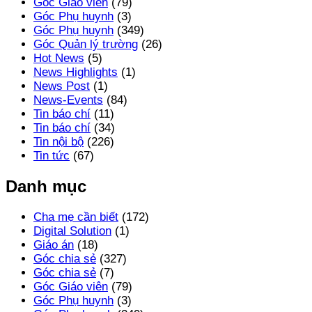
Góc Giáo viên
(79)
Góc Phụ huynh
(3)
Góc Phụ huynh
(349)
Góc Quản lý trường
(26)
Hot News
(5)
News Highlights
(1)
News Post
(1)
News-Events
(84)
Tin báo chí
(11)
Tin báo chí
(34)
Tin nội bộ
(226)
Tin tức
(67)
Danh mục
Cha mẹ cần biết
(172)
Digital Solution
(1)
Giáo án
(18)
Góc chia sẻ
(327)
Góc chia sẻ
(7)
Góc Giáo viên
(79)
Góc Phụ huynh
(3)