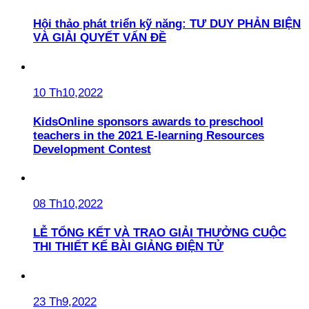
Hội thảo phát triển kỹ năng: TƯ DUY PHẢN BIỆN
VÀ GIẢI QUYẾT VẤN ĐỀ
10 Th10,2022
KidsOnline sponsors awards to preschool
teachers in the 2021 E-learning Resources
Development Contest
08 Th10,2022
LỄ TỔNG KẾT VÀ TRAO GIẢI THƯỞNG CUỘC
THI THIẾT KẾ BÀI GIẢNG ĐIỆN TỬ
23 Th9,2022