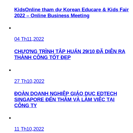
KidsOnline tham dự Korean Educare & Kids Fair
2022 – Online Business Meeting
04 Th11,2022
CHƯƠNG TRÌNH TẬP HUẤN 29/10 ĐÃ DIỄN RA
THÀNH CÔNG TỐT ĐẸP
27 Th10,2022
ĐOÀN DOANH NGHIỆP GIÁO DỤC EDTECH
SINGAPORE ĐẾN THĂM VÀ LÀM VIỆC TẠI
CÔNG TY
11 Th10,2022