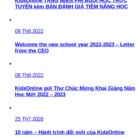
KidsOnline TẶNG MIỄN PHÍ BUỔI HỌC TRỰC
TUYẾN kèm BẢN ĐÁNH GIÁ TIỀM NĂNG HỌC
09 Th8,2022
Welcome the new school year 2022-2023 – Letter
from the CEO
08 Th8,2022
KidsOnline gửi Thư Chúc Mừng Khai Giảng Năm
Học Mới 2022 – 2023
25 Th7,2026
10 năm – Hành trình đổi mới của KidsOnline