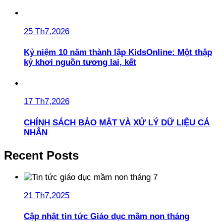
25 Th7,2026
Kỷ niệm 10 năm thành lập KidsOnline: Một thập
kỷ khơi nguồn tương lai, kết
17 Th7,2026
CHÍNH SÁCH BẢO MẬT VÀ XỬ LÝ DỮ LIỆU CÁ
NHÂN
Recent Posts
21 Th7,2025
Cập nhật tin tức Giáo dục mầm non tháng