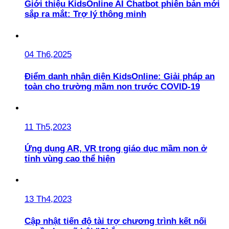
Giới thiệu KidsOnline AI Chatbot phiên bản mới
sắp ra mắt: Trợ lý thông minh
04 Th6,2025
Điểm danh nhận diện KidsOnline: Giải pháp an
toàn cho trường mầm non trước COVID-19
11 Th5,2023
Ứng dụng AR, VR trong giáo dục mầm non ở
tỉnh vùng cao thể hiện
13 Th4,2023
Cập nhật tiến độ tài trợ chương trình kết nối