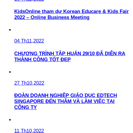
KidsOnline tham dự Korean Educare & Kids Fair
2022 – Online Business Meeting
04 Th11,2022
CHƯƠNG TRÌNH TẬP HUẤN 29/10 ĐÃ DIỄN RA
THÀNH CÔNG TỐT ĐẸP
27 Th10,2022
ĐOÀN DOANH NGHIỆP GIÁO DỤC EDTECH
SINGAPORE ĐẾN THĂM VÀ LÀM VIỆC TẠI
CÔNG TY
11 Th10,2022