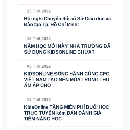
23 Th9,2022
Hội nghị Chuyển đổi số Sở Giáo dục và
Đào tạo Tp. Hồ Chí Minh:
15 Th9,2022
NĂM HỌC MỚI NÀY, NHÀ TRƯỜNG ĐÃ
SỬ DỤNG KIDSONLINE CHƯA?
09 Th9,2022
KIDSONLINE ĐỒNG HÀNH CÙNG CFC
VIỆT NAM TẠO NÊN MÙA TRUNG THU
ẤM ÁP CHO
18 Th8,2022
KidsOnline TẶNG MIỄN PHÍ BUỔI HỌC
TRỰC TUYẾN kèm BẢN ĐÁNH GIÁ
TIỀM NĂNG HỌC