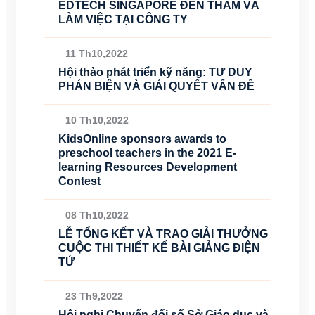
EDTECH SINGAPORE ĐẾN THĂM VÀ
LÀM VIỆC TẠI CÔNG TY
11 Th10,2022
Hội thảo phát triển kỹ năng: TƯ DUY
PHẢN BIỆN VÀ GIẢI QUYẾT VẤN ĐỀ
10 Th10,2022
KidsOnline sponsors awards to
preschool teachers in the 2021 E-
learning Resources Development
Contest
08 Th10,2022
LỄ TỔNG KẾT VÀ TRAO GIẢI THƯỞNG
CUỘC THI THIẾT KẾ BÀI GIẢNG ĐIỆN
TỬ
23 Th9,2022
Hội nghị Chuyển đổi số Sở Giáo dục và