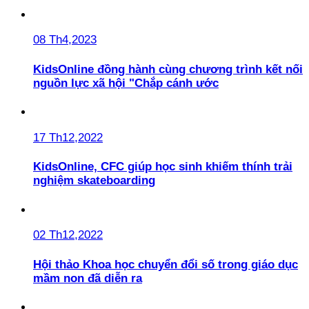
08 Th4,2023
KidsOnline đồng hành cùng chương trình kết nối
nguồn lực xã hội "Chắp cánh ước
17 Th12,2022
KidsOnline, CFC giúp học sinh khiếm thính trải
nghiệm skateboarding
02 Th12,2022
Hội thảo Khoa học chuyển đổi số trong giáo dục
mầm non đã diễn ra