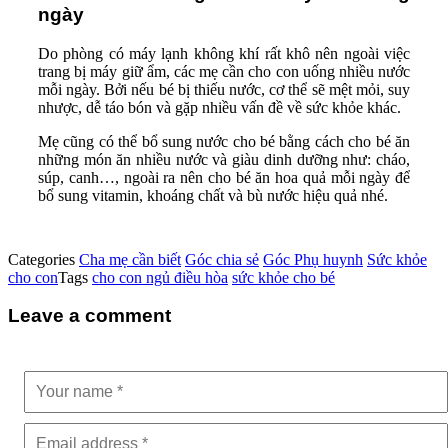
ngày
Do phòng có máy lạnh không khí rất khô nên ngoài việc
trang bị máy giữ ẩm, các mẹ cần cho con uống nhiều nước
mỗi ngày. Bởi nếu bé bị thiếu nước, cơ thể sẽ mệt mỏi, suy
nhược, dễ táo bón và gặp nhiều vấn đề về sức khỏe khác.
Mẹ cũng có thể bổ sung nước cho bé bằng cách cho bé ăn
những món ăn nhiều nước và giàu dinh dưỡng như: cháo,
súp, canh…, ngoài ra nên cho bé ăn hoa quả mỗi ngày để
bổ sung vitamin, khoáng chất và bù nước hiệu quả nhé.
Categories
Cha mẹ cần biết
Góc chia sẻ
Góc Phụ huynh
Sức khỏe
cho con
Tags
cho con ngủ điều hòa
sức khỏe cho bé
Leave a comment