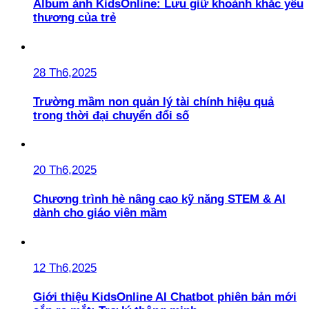
Album ảnh KidsOnline: Lưu giữ khoảnh khắc yêu
thương của trẻ
28 Th6,2025
Trường mầm non quản lý tài chính hiệu quả
trong thời đại chuyển đổi số
20 Th6,2025
Chương trình hè nâng cao kỹ năng STEM & AI
dành cho giáo viên mầm
12 Th6,2025
Giới thiệu KidsOnline AI Chatbot phiên bản mới