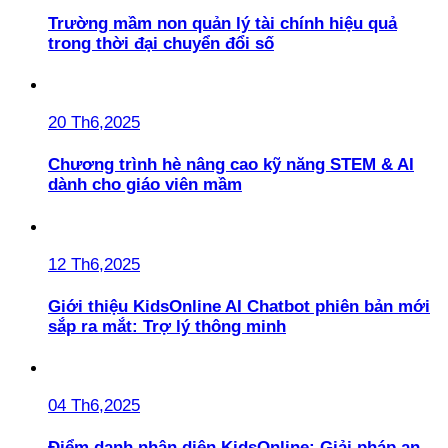
Trường mầm non quản lý tài chính hiệu quả
trong thời đại chuyển đổi số
20 Th6,2025
Chương trình hè nâng cao kỹ năng STEM & AI
dành cho giáo viên mầm
12 Th6,2025
Giới thiệu KidsOnline AI Chatbot phiên bản mới
sắp ra mắt: Trợ lý thông minh
04 Th6,2025
Điểm danh nhận diện KidsOnline: Giải pháp an