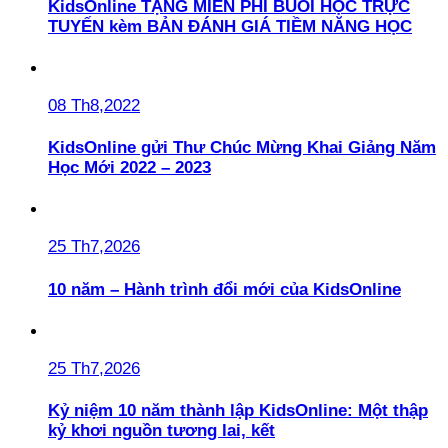
KidsOnline TẶNG MIỄN PHÍ BUỔI HỌC TRỰC
TUYẾN kèm BẢN ĐÁNH GIÁ TIỀM NĂNG HỌC
08 Th8,2022
KidsOnline gửi Thư Chúc Mừng Khai Giảng Năm
Học Mới 2022 – 2023
25 Th7,2026
10 năm – Hành trình đổi mới của KidsOnline
25 Th7,2026
Kỷ niệm 10 năm thành lập KidsOnline: Một thập
kỷ khơi nguồn tương lai, kết