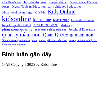
chuyển đổi số
child development
AI in KidsOnline
Connectivity in Education
Digital Tools in Education
early childhood education
Design
Kids Online
educational technology
KidsEdu
kidsonline
kidsonline
Kids Online
kidsonline10nam
KidsOnline Global
KidsOnline AI Chatbot
Marketing
phần mềm quản lý
Preschool Education
phần mềm quản lý mầm non
quản lý mầm non
Quản lý trường mầm non
Quản lý trường mầm non
stem
tin tức giáo dục mầm non
trường mầm non hiện đại
Vietnam kindergartens
Bình luận gần đây
© All Copyright 2025 by Kidsonline