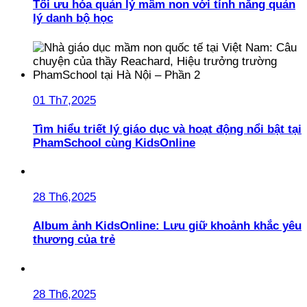
Tối ưu hóa quản lý mầm non với tính năng quản
lý danh bộ học
01 Th7,2025
Tìm hiểu triết lý giáo dục và hoạt động nổi bật tại
PhamSchool cùng KidsOnline
28 Th6,2025
Album ảnh KidsOnline: Lưu giữ khoảnh khắc yêu
thương của trẻ
28 Th6,2025