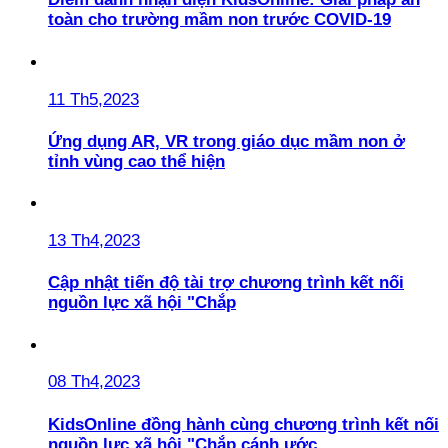
toàn cho trường mầm non trước COVID-19
11 Th5,2023
Ứng dụng AR, VR trong giáo dục mầm non ở
tỉnh vùng cao thể hiện
13 Th4,2023
Cập nhật tiến độ tài trợ chương trình kết nối
nguồn lực xã hội "Chắp
08 Th4,2023
KidsOnline đồng hành cùng chương trình kết nối
nguồn lực xã hội "Chắp cánh ước