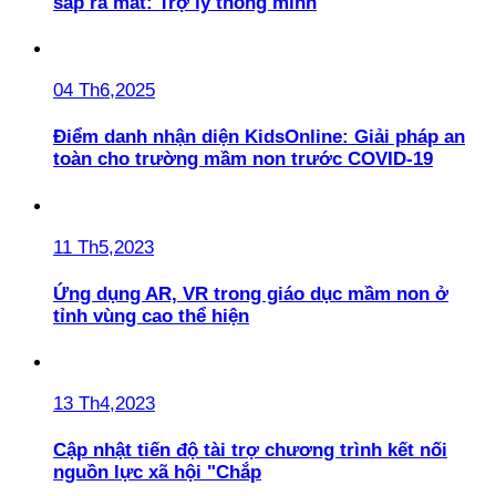
sắp ra mắt: Trợ lý thông minh
04 Th6,2025
Điểm danh nhận diện KidsOnline: Giải pháp an
toàn cho trường mầm non trước COVID-19
11 Th5,2023
Ứng dụng AR, VR trong giáo dục mầm non ở
tỉnh vùng cao thể hiện
13 Th4,2023
Cập nhật tiến độ tài trợ chương trình kết nối
nguồn lực xã hội "Chắp