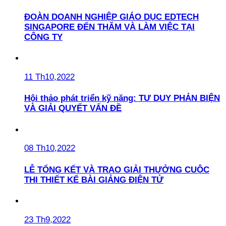
ĐOÀN DOANH NGHIỆP GIÁO DỤC EDTECH
SINGAPORE ĐẾN THĂM VÀ LÀM VIỆC TẠI
CÔNG TY
11 Th10,2022
Hội thảo phát triển kỹ năng: TƯ DUY PHẢN BIỆN
VÀ GIẢI QUYẾT VẤN ĐỀ
08 Th10,2022
LỄ TỔNG KẾT VÀ TRAO GIẢI THƯỞNG CUỘC
THI THIẾT KẾ BÀI GIẢNG ĐIỆN TỬ
23 Th9,2022