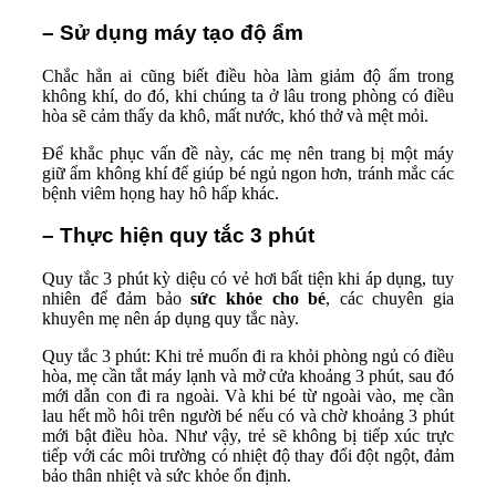
– Sử dụng máy tạo độ ẩm
Chắc hẳn ai cũng biết điều hòa làm giảm độ ẩm trong
không khí, do đó, khi chúng ta ở lâu trong phòng có điều
hòa sẽ cảm thấy da khô, mất nước, khó thở và mệt mỏi.
Để khắc phục vấn đề này, các mẹ nên trang bị một máy
giữ ẩm không khí để giúp bé ngủ ngon hơn, tránh mắc các
bệnh viêm họng hay hô hấp khác.
– Thực hiện quy tắc 3 phút
Quy tắc 3 phút kỳ diệu có vẻ hơi bất tiện khi áp dụng, tuy
nhiên để đảm bảo
sức khỏe cho bé
, các chuyên gia
khuyên mẹ nên áp dụng quy tắc này.
Quy tắc 3 phút: Khi trẻ muốn đi ra khỏi phòng ngủ có điều
hòa, mẹ cần tắt máy lạnh và mở cửa khoảng 3 phút, sau đó
mới dẫn con đi ra ngoài. Và khi bé từ ngoài vào, mẹ cần
lau hết mồ hôi trên người bé nếu có và chờ khoảng 3 phút
mới bật điều hòa. Như vậy, trẻ sẽ không bị tiếp xúc trực
tiếp với các môi trường có nhiệt độ thay đổi đột ngột, đảm
bảo thân nhiệt và sức khỏe ổn định.