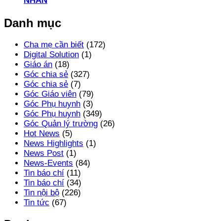
NHÂN
Danh mục
Cha mẹ cần biết
(172)
Digital Solution
(1)
Giáo án
(18)
Góc chia sẻ
(327)
Góc chia sẻ
(7)
Góc Giáo viên
(79)
Góc Phụ huynh
(3)
Góc Phụ huynh
(349)
Góc Quản lý trường
(26)
Hot News
(5)
News Highlights
(1)
News Post
(1)
News-Events
(84)
Tin báo chí
(11)
Tin báo chí
(34)
Tin nội bộ
(226)
Tin tức
(67)