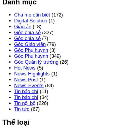
Danh mục
Cha mẹ cần biết
(172)
Digital Solution
(1)
Giáo án
(18)
Góc chia sẻ
(327)
Góc chia sẻ
(7)
Góc Giáo viên
(79)
Góc Phụ huynh
(3)
Góc Phụ huynh
(349)
Góc Quản lý trường
(26)
Hot News
(5)
News Highlights
(1)
News Post
(1)
News-Events
(84)
Tin báo chí
(11)
Tin báo chí
(34)
Tin nội bộ
(226)
Tin tức
(67)
Thể loại