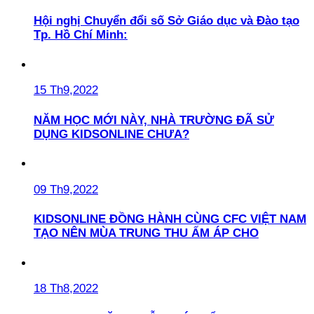
Hội nghị Chuyển đổi số Sở Giáo dục và Đào tạo
Tp. Hồ Chí Minh:
15 Th9,2022
NĂM HỌC MỚI NÀY, NHÀ TRƯỜNG ĐÃ SỬ
DỤNG KIDSONLINE CHƯA?
09 Th9,2022
KIDSONLINE ĐỒNG HÀNH CÙNG CFC VIỆT NAM
TẠO NÊN MÙA TRUNG THU ẤM ÁP CHO
18 Th8,2022