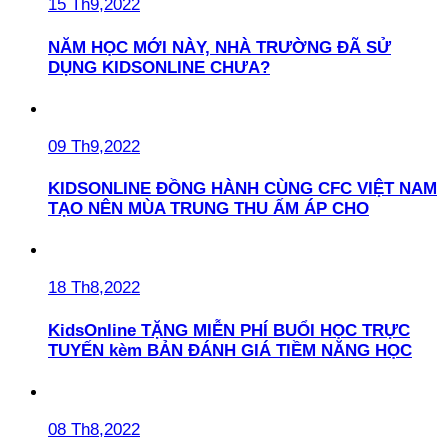
15 Th9,2022
NĂM HỌC MỚI NÀY, NHÀ TRƯỜNG ĐÃ SỬ
DỤNG KIDSONLINE CHƯA?
09 Th9,2022
KIDSONLINE ĐỒNG HÀNH CÙNG CFC VIỆT NAM
TẠO NÊN MÙA TRUNG THU ẤM ÁP CHO
18 Th8,2022
KidsOnline TẶNG MIỄN PHÍ BUỔI HỌC TRỰC
TUYẾN kèm BẢN ĐÁNH GIÁ TIỀM NĂNG HỌC
08 Th8,2022