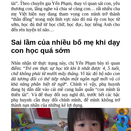
tài”. Theo chuyên gia Yến Phạm, thay vì quan sát con, yêu
thương con, lắng nghe và chia sẻ cùng con… rất nhiều cha
mẹ Việt hiện nay đang tham vọng con mình trở thành
“thần đồng” trong một lĩnh vực nào đó mà ép con học từ
sớm, học đủ thứ từ học chữ, học đọc, học tiếng Anh cho
đến rèn luyện trí não…
Sai lầm của nhiều bố mẹ khi dạy
con học quá sớm
Nhìn nhận từ thực trạng này, chị Yến Phạm bày tỏ quan
điểm: “
Trẻ em thực sự học tốt khi ít nhất được 4, 5 tuổi,
chứ không phải từ mười mấy tháng. Vì lúc đó bộ não con
đã tương đối có thể tiếp nhận một ngôn ngữ mới và có
khả năng phân biệt từ ngữ
“. Chính vì vậy, phụ huynh
đang bị dẫn dắt vào cái mê cung luẩn quẩn “con mình là
thiên tài”. Và để thay đổi suy nghĩ đó, trước hết các bậc
phụ huynh cần thay đổi chính mình, để mình không trở
thành nạn nhân của những kẻ lợi dụng.