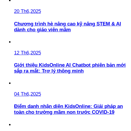
20 Th6,2025
Chương trình hè nâng cao kỹ năng STEM & AI
dành cho giáo viên mầm
12 Th6,2025
Giới thiệu KidsOnline AI Chatbot phiên bản mới
sắp ra mắt: Trợ lý thông minh
04 Th6,2025
Điểm danh nhận diện KidsOnline: Giải pháp an
toàn cho trường mầm non trước COVID-19