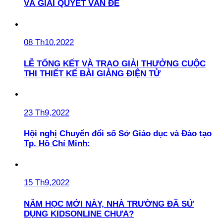
VÀ GIẢI QUYẾT VẤN ĐỀ
08 Th10,2022
LỄ TỔNG KẾT VÀ TRAO GIẢI THƯỞNG CUỘC
THI THIẾT KẾ BÀI GIẢNG ĐIỆN TỬ
23 Th9,2022
Hội nghị Chuyển đổi số Sở Giáo dục và Đào tạo
Tp. Hồ Chí Minh:
15 Th9,2022
NĂM HỌC MỚI NÀY, NHÀ TRƯỜNG ĐÃ SỬ
DỤNG KIDSONLINE CHƯA?