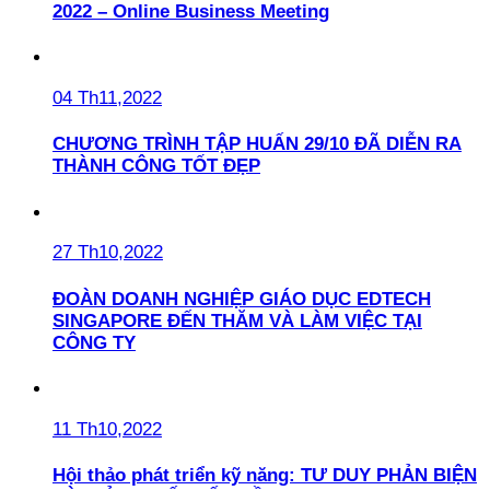
2022 – Online Business Meeting
04 Th11,2022
CHƯƠNG TRÌNH TẬP HUẤN 29/10 ĐÃ DIỄN RA
THÀNH CÔNG TỐT ĐẸP
27 Th10,2022
ĐOÀN DOANH NGHIỆP GIÁO DỤC EDTECH
SINGAPORE ĐẾN THĂM VÀ LÀM VIỆC TẠI
CÔNG TY
11 Th10,2022
Hội thảo phát triển kỹ năng: TƯ DUY PHẢN BIỆN