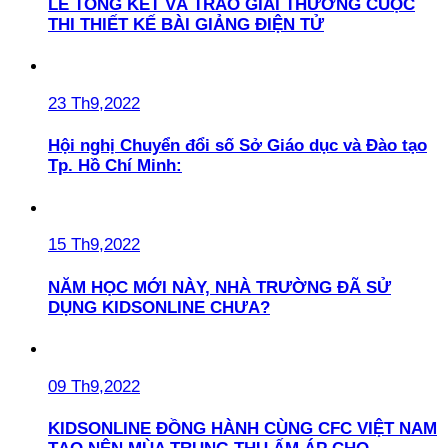
LỄ TỔNG KẾT VÀ TRAO GIẢI THƯỞNG CUỘC
THI THIẾT KẾ BÀI GIẢNG ĐIỆN TỬ
23 Th9,2022
Hội nghị Chuyển đổi số Sở Giáo dục và Đào tạo
Tp. Hồ Chí Minh:
15 Th9,2022
NĂM HỌC MỚI NÀY, NHÀ TRƯỜNG ĐÃ SỬ
DỤNG KIDSONLINE CHƯA?
09 Th9,2022
KIDSONLINE ĐỒNG HÀNH CÙNG CFC VIỆT NAM