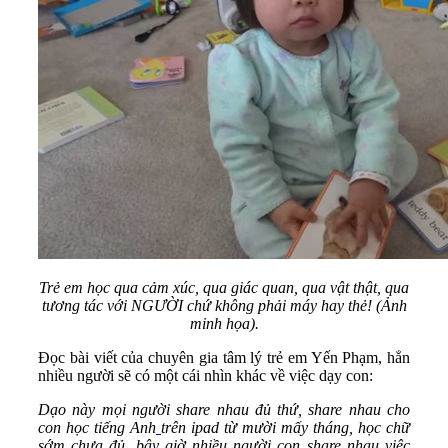
Trẻ em học qua cảm xúc, qua giác quan, qua vật thật, qua
tương tác với NGƯỜI chứ không phải máy hay thẻ! (Ảnh
minh họa).
Đọc bài viết của chuyên gia tâm lý trẻ em Yến Phạm, hẳn
nhiều người sẽ có một cái nhìn khác về việc dạy con:
Dạo này mọi người share nhau đủ thứ, share nhau cho
con học tiếng Anh
trên ipad từ mười mấy tháng, học chữ
sớm chưa đủ, bây giờ nhiều người con share nhau việc