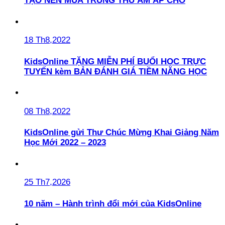
TẠO NÊN MÙA TRUNG THU ẤM ÁP CHO
18 Th8,2022
KidsOnline TẶNG MIỄN PHÍ BUỔI HỌC TRỰC
TUYẾN kèm BẢN ĐÁNH GIÁ TIỀM NĂNG HỌC
08 Th8,2022
KidsOnline gửi Thư Chúc Mừng Khai Giảng Năm
Học Mới 2022 – 2023
25 Th7,2026
10 năm – Hành trình đổi mới của KidsOnline