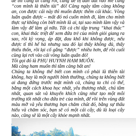
đề thì càng đi càng rối, càng dễ bị dẫn dắt vào mê cung
“con mình là thiên tài” đó! Càng ngày tâm càng không
an, con được cái này thì muốn được thêm cái khác. Vòng
luẩn quẩn được – mất đó nó cuốn mình đi, làm cho mình
thực sự không còn biết mình là ai, tại sao mình làm vậy và
làm vậy để làm gì nữa. Tất cả chỉ tập trung “khai thác”
con, khai thác triệt để xem đứa trẻ của mình giỏi giang ra
sao, rồi kỳ vọng, áp đặt, đau khổ khi không được, nếu
được tí thì hể hả nhưng sau đó lại thấy không đủ, thấy
thiếu thốn, rồi lại cố gắng “được” nhiều hơn, để rồi cuối
cùng lại rơi vào cái vòng luẩn quẩn đó!
Tôi gọi đó là PHỤ HUYNH HAM MUỐN.
Mà càng ham muốn thì tâm càng bất an!
Chúng ta không thể biết con mình có phải là thiên tài
không, hay là một người bình thường, chúng ta không biết
ai đang đứng trước mặt mình cả, chúng ta chỉ có thể,
bằng một cách khoa học nhất, yêu thương nhất, chú tâm
nhất, quan sát và khuyến khích cũng như tạo một môi
trường tốt nhất cho đứa trẻ của mình, để rồi trên vùng đất
màu mỡ và yêu thương bạn chăm chút đó, bằng sự thấu
hiểu và chăm sóc, bạn sẽ có một cái cây, dù là loại cây
nào, cũng sẽ là một cây khỏe mạnh nhất.