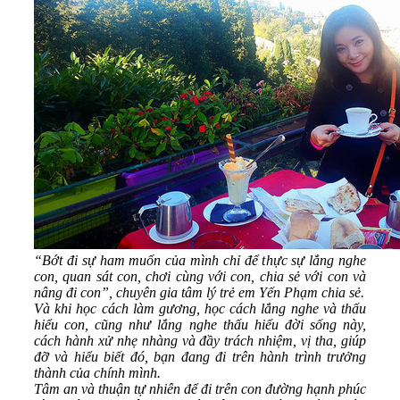
“Bớt đi sự ham muốn của mình chỉ để thực sự lắng nghe
con, quan sát con, chơi cùng với con, chia sẻ với con và
nâng đi con”, chuyên gia tâm lý trẻ em Yến Phạm chia sẻ.
Và khi học cách làm gương, học cách lắng nghe và thấu
hiểu con, cũng như lắng nghe thấu hiểu đời sống này,
cách hành xử nhẹ nhàng và đầy trách nhiệm, vị tha, giúp
đỡ và hiểu biết đó, bạn đang đi trên hành trình trưởng
thành của chính mình.
Tâm an và thuận tự nhiên để đi trên con đường hạnh phúc