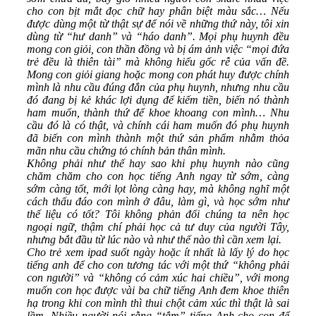
cho con bịt mắt đọc chữ hay phân biệt màu sắc… Nếu
được dùng một từ thật sự để nói về những thứ này, tôi xin
dùng từ “hư danh” và “háo danh”. Mọi phụ huynh đều
mong con giỏi, con thần đồng và bị ám ảnh việc “mọi đứa
trẻ đều là thiên tài” mà không hiểu gốc rễ của vấn đề.
Mong con giỏi giang hoặc mong con phát huy được chính
mình là nhu cầu đúng đắn của phụ huynh, nhưng nhu cầu
đó đang bị kẻ khác lợi dụng để kiếm tiền, biến nó thành
ham muốn, thành thứ để khoe khoang con mình… Nhu
cầu đó là có thật, và chính cái ham muốn đó phụ huynh
đã biến con mình thành một thứ sản phẩm nhằm thỏa
mãn nhu cầu chứng tỏ chính bản thân mình.
Không phải như thế hay sao khi phụ huynh nào cũng
chăm chăm cho con học tiếng Anh ngay từ sớm, càng
sớm càng tốt, mới lọt lòng càng hay, mà không nghĩ một
cách thấu đáo con mình ở đâu, làm gì, và học sớm như
thế liệu có tốt? Tôi không phản đối chúng ta nên học
ngoại ngữ, thậm chí phải học cả tư duy của người Tây,
nhưng bắt đầu từ lúc nào và như thế nào thì cần xem lại.
Cho trẻ xem ipad suốt ngày hoặc ít nhất là lấy lý do học
tiếng anh để cho con tương tác với một thứ “không phải
con người” và “không có cảm xúc hai chiều”, với mong
muốn con học được vài ba chữ tiếng Anh đem khoe thiên
hạ trong khi con mình thì thui chột cảm xúc thì thật là sai
lầm. Nhiều người nói rằng “tắm” tiếng Anh cho con để