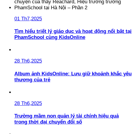
01 Th7,2025
Tìm hiểu triết lý giáo dục và hoạt động nổi bật tại
PhamSchool cùng KidsOnline
28 Th6,2025
Album ảnh KidsOnline: Lưu giữ khoảnh khắc yêu
thương của trẻ
28 Th6,2025
Trường mầm non quản lý tài chính hiệu quả
trong thời đại chuyển đổi số