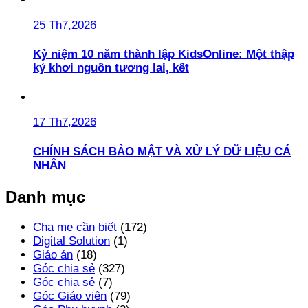
25 Th7,2026
Kỷ niệm 10 năm thành lập KidsOnline: Một thập
kỷ khơi nguồn tương lai, kết
17 Th7,2026
CHÍNH SÁCH BẢO MẬT VÀ XỬ LÝ DỮ LIỆU CÁ
NHÂN
Danh mục
Cha mẹ cần biết
(172)
Digital Solution
(1)
Giáo án
(18)
Góc chia sẻ
(327)
Góc chia sẻ
(7)
Góc Giáo viên
(79)