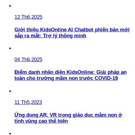
12 Th6,2025
Giới thiệu KidsOnline AI Chatbot phiên bản mới
sắp ra mắt: Trợ lý thông minh
04 Th6,2025
Điểm danh nhận diện KidsOnline: Giải pháp an
toàn cho trường mầm non trước COVID-19
11 Th5,2023
Ứng dụng AR, VR trong giáo dục mầm non ở
tỉnh vùng cao thể hiện