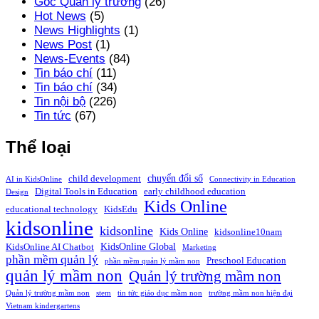
Góc Quản lý trường
(26)
Hot News
(5)
News Highlights
(1)
News Post
(1)
News-Events
(84)
Tin báo chí
(11)
Tin báo chí
(34)
Tin nội bộ
(226)
Tin tức
(67)
Thể loại
chuyển đổi số
child development
AI in KidsOnline
Connectivity in Education
Digital Tools in Education
early childhood education
Design
Kids Online
educational technology
KidsEdu
kidsonline
kidsonline
Kids Online
kidsonline10nam
KidsOnline Global
KidsOnline AI Chatbot
Marketing
phần mềm quản lý
Preschool Education
phần mềm quản lý mầm non
quản lý mầm non
Quản lý trường mầm non
Quản lý trường mầm non
stem
tin tức giáo dục mầm non
trường mầm non hiện đại
Vietnam kindergartens