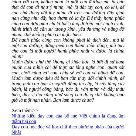
cùng với con, không phải là một con đường mà ta gào
thét để con đi như ý mình, mà là dắt tay con, có khi, để
con chủ động dắt tay mình đi trên con đường đầy gian
nan cũng như đầy hoa thơm cỏ lạ ấy. Để thấy hạnh phúc
cùng con đơn giản chỉ là biết cùng đi trên một hành trình,
hành trình đó cần sự tương kính, yêu thương và nâng đỡ
nhau, chứ không phải chỉ một chiều.
Để hạnh phúc cùng con không phải là đích đến, mà là
một con đường, đừng biến con thành thần đồng, mà hãy
cho con là một người hạnh phúc nhất vì được là chính
mình!
Muốn được như thế không gì khác hơn là bớt đi sự ham
muốn của mình chỉ để thực sự lắng nghe con, quan sát
con, chơi cùng với con, chia sẻ với con và nâng đỡ con.
Muốn làm được điều đó bạn cần thay đổi chính mình, để
trong mắt con bạn là người đáng tin cậy, là cây tùng cây
bách, là người công bằng, bác ái, văn minh và đầy thấu
hiểu, đầy vị tha cũng như sống chủ động chứ không bao
giờ là một nạn nhân. Bạn làm được chưa?
Xem thêm:>>
Những kiểu dạy con của bố mẹ Việt chính là đang âm
thầm hại con
Dạy con học đọc và học chữ theo phương pháp của người
Nhật