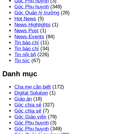
Góc Phụ huynh
(3)
Góc Phụ huynh
(349)
Góc Quản lý trường
(26)
Hot News
(5)
News Highlights
(1)
News Post
(1)
News-Events
(84)
Tin báo chí
(11)
Tin báo chí
(34)
Tin nội bộ
(226)
Tin tức
(67)
Danh mục
Cha mẹ cần biết
(172)
Digital Solution
(1)
Giáo án
(18)
Góc chia sẻ
(327)
Góc chia sẻ
(7)
Góc Giáo viên
(79)
Góc Phụ huynh
(3)
Góc Phụ huynh
(349)