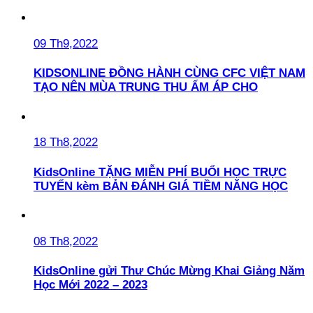
09 Th9,2022
KIDSONLINE ĐỒNG HÀNH CÙNG CFC VIỆT NAM
TẠO NÊN MÙA TRUNG THU ẤM ÁP CHO
18 Th8,2022
KidsOnline TẶNG MIỄN PHÍ BUỔI HỌC TRỰC
TUYẾN kèm BẢN ĐÁNH GIÁ TIỀM NĂNG HỌC
08 Th8,2022
KidsOnline gửi Thư Chúc Mừng Khai Giảng Năm
Học Mới 2022 – 2023