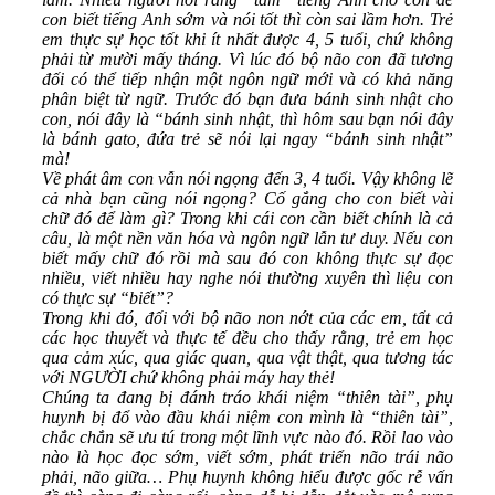
con biết tiếng Anh sớm và nói tốt thì còn sai lầm hơn. Trẻ
em thực sự học tốt khi ít nhất được 4, 5 tuổi, chứ không
phải từ mười mấy tháng. Vì lúc đó bộ não con đã tương
đối có thể tiếp nhận một ngôn ngữ mới và có khả năng
phân biệt từ ngữ. Trước đó bạn đưa bánh sinh nhật cho
con, nói đây là “bánh sinh nhật, thì hôm sau bạn nói đây
là bánh gato, đứa trẻ sẽ nói lại ngay “bánh sinh nhật”
mà!
Về phát âm con vẫn nói ngọng đến 3, 4 tuổi. Vậy không lẽ
cả nhà bạn cũng nói ngọng? Cố gắng cho con biết vài
chữ đó để làm gì? Trong khi cái con cần biết chính là cả
câu, là một nền văn hóa và ngôn ngữ lẫn tư duy. Nếu con
biết mấy chữ đó rồi mà sau đó con không thực sự đọc
nhiều, viết nhiều hay nghe nói thường xuyên thì liệu con
có thực sự “biết”?
Trong khi đó, đối với bộ não non nớt của các em, tất cả
các học thuyết và thực tế đều cho thấy rằng, trẻ em học
qua cảm xúc, qua giác quan, qua vật thật, qua tương tác
với NGƯỜI chứ không phải máy hay thẻ!
Chúng ta đang bị đánh tráo khái niệm “thiên tài”, phụ
huynh bị đổ vào đầu khái niệm con mình là “thiên tài”,
chắc chắn sẽ ưu tú trong một lĩnh vực nào đó. Rồi lao vào
nào là học đọc sớm, viết sớm, phát triển não trái não
phải, não giữa… Phụ huynh không hiểu được gốc rễ vấn