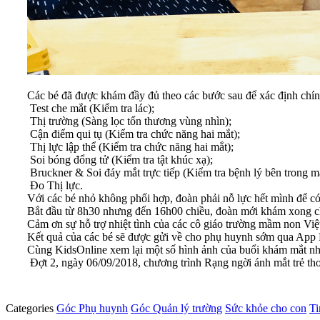
Các bé đã được khám đầy đủ theo các bước sau để xác định chín
Test che mắt (Kiểm tra lác);
Thị trường (Sàng lọc tổn thương vùng nhìn);
Cận điểm qui tụ (Kiểm tra chức năng hai mắt);
Thị lực lập thể (Kiểm tra chức năng hai mắt);
Soi bóng đổng tử (Kiểm tra tật khúc xạ);
Bruckner & Soi đáy mắt trực tiếp (Kiểm tra bệnh lý bên trong mắ
Đo Thị lực.
Với các bé nhỏ không phối hợp, đoàn phải nỗ lực hết mình để có
Bắt đầu từ 8h30 nhưng đến 16h00 chiều, đoàn mới khám xong ch
Cảm ơn sự hỗ trợ nhiệt tình của các cô giáo trường mầm non Việ
Kết quả của các bé sẽ được gửi về cho phụ huynh sớm qua App 
Cùng KidsOnline xem lại một số hình ảnh của buổi khám mắt nh
Đợt 2, ngày 06/09/2018, chương trình Rạng ngời ánh mắt trẻ t
Categories
Góc Phụ huynh
Góc Quản lý trường
Sức khỏe cho con
Ti