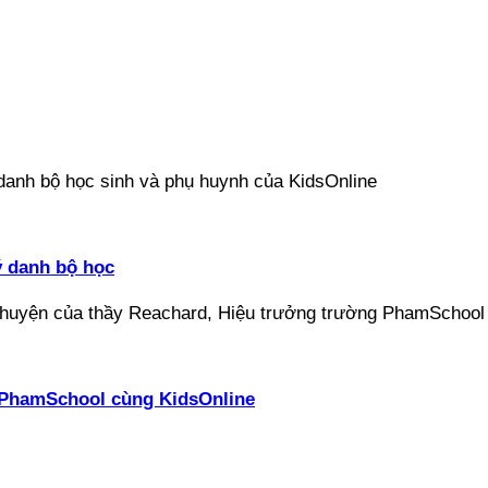
ý danh bộ học
ại PhamSchool cùng KidsOnline