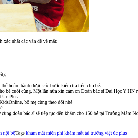
h xác nhất các vấn đề về mắt:
t);
 thể hoàn thành được các bước kiểm tra trên cho bé.
o bé cuối cùng. Một lần nữa xin cảm ơn Đoàn bác sĩ Đại Học Y HN rấ
t Úc Plus.
KidsOnline, bố mẹ cùng theo dõi nhé.
é.
hơ cùng đoàn bác sĩ sẽ tiếp tục đến khám cho 150 bé tại Trường Mầm
n nội bộ
Tags
khám mắt miễn phí
khám mắt tại trường việt úc plus