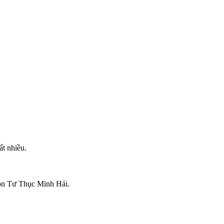
t nhiều.
 Non Tư Thục Minh Hải.