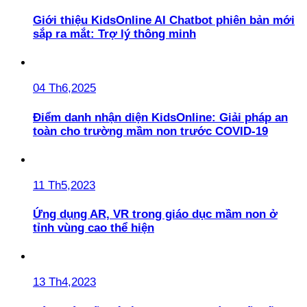
Giới thiệu KidsOnline AI Chatbot phiên bản mới
sắp ra mắt: Trợ lý thông minh
04 Th6,2025
Điểm danh nhận diện KidsOnline: Giải pháp an
toàn cho trường mầm non trước COVID-19
11 Th5,2023
Ứng dụng AR, VR trong giáo dục mầm non ở
tỉnh vùng cao thể hiện
13 Th4,2023