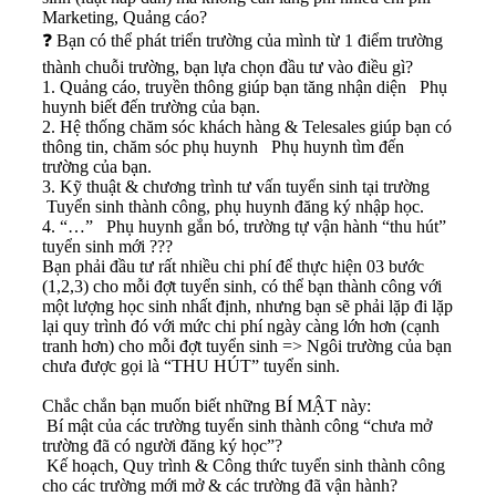
Marketing, Quảng cáo?
❓
Bạn có thể phát triển trường của mình từ 1 điểm trường
thành chuỗi trường, bạn lựa chọn đầu tư vào điều gì?
1. Quảng cáo, truyền thông giúp bạn tăng nhận diện
Phụ
huynh biết đến trường của bạn.
2. Hệ thống chăm sóc khách hàng & Telesales giúp bạn có
thông tin, chăm sóc phụ huynh
Phụ huynh tìm đến
trường của bạn.
3. Kỹ thuật & chương trình tư vấn tuyển sinh tại trường
Tuyển sinh thành công, phụ huynh đăng ký nhập học.
4. “…”
Phụ huynh gắn bó, trường tự vận hành “thu hút”
tuyển sinh mới ???
Bạn phải đầu tư rất nhiều chi phí để thực hiện 03 bước
(1,2,3) cho mỗi đợt tuyển sinh, có thể bạn thành công với
một lượng học sinh nhất định, nhưng bạn sẽ phải lặp đi lặp
lại quy trình đó với mức chi phí ngày càng lớn hơn (cạnh
tranh hơn) cho mỗi đợt tuyển sinh => Ngôi trường của bạn
chưa được gọi là “THU HÚT” tuyển sinh.
Chắc chắn bạn muốn biết những BÍ MẬT này:
Bí mật của các trường tuyển sinh thành công “chưa mở
trường đã có người đăng ký học”?
Kế hoạch, Quy trình & Công thức tuyển sinh thành công
cho các trường mới mở & các trường đã vận hành?