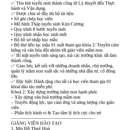
✅
Thu hút tuyển sinh thành công từ Lý thuyết đến Thực
hành và Vận dụng.
✅
Được chia sẻ đầy đủ bộ tài liệu:
• Sổ ghi chép học viên
• Mô hình Tháp tuyển sinh Kim Cương
• Quy trình 8 bước tuyển sinh
• Quy trình nhận học sinh mới
• Bộ hồ sơ nhập học mẫu
• Bộ thư liên lạc mẫu 01 suất tham gia khóa 2: Truyền cảm
hứng và văn hóa đội nhóm tới giáo viên mầm non
✅
Bí mật tuyển sinh sáng tạo, mà các trường khác đã làm
thành công.
✅
Giao lưu, kết nối với những doanh nhân, chủ trường,
quản lý mầm non xuất sắc và những nhà đầu tư, cổ đông
lớn.
✅
Đặc biệt: Dành tặng cho tất cả học viên tham gia 01
khoá đào tào miễn phí:
Khoá 2: Xây dựng trường mầm non hạnh phúc
– Xây dựng văn hoá trường mầm non
– Truyền động lực, tạo cảm ứng và năng lượng cho giáo
viên
– Phân tích hành vi & Tạo tâm lý tích cực cho trẻ
——————————————————
GIẢNG VIÊN ĐÀO TẠO
1. Mrs Đỗ Thuý Hoà