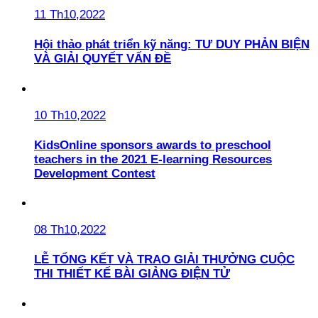
11 Th10,2022
Hội thảo phát triển kỹ năng: TƯ DUY PHẢN BIỆN
VÀ GIẢI QUYẾT VẤN ĐỀ
10 Th10,2022
KidsOnline sponsors awards to preschool
teachers in the 2021 E-learning Resources
Development Contest
08 Th10,2022
LỄ TỔNG KẾT VÀ TRAO GIẢI THƯỞNG CUỘC
THI THIẾT KẾ BÀI GIẢNG ĐIỆN TỬ