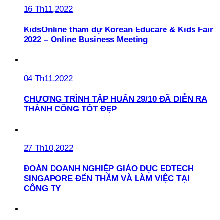
16 Th11,2022
KidsOnline tham dự Korean Educare & Kids Fair
2022 – Online Business Meeting
04 Th11,2022
CHƯƠNG TRÌNH TẬP HUẤN 29/10 ĐÃ DIỄN RA
THÀNH CÔNG TỐT ĐẸP
27 Th10,2022
ĐOÀN DOANH NGHIỆP GIÁO DỤC EDTECH
SINGAPORE ĐẾN THĂM VÀ LÀM VIỆC TẠI
CÔNG TY