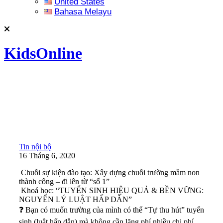
United States
Bahasa Melayu
KidsOnline
Tin nội bộ
16 Tháng 6, 2020
Chuỗi sự kiện đào tạo: Xây dựng chuỗi trường mầm non
thành công – đi lên từ “số 1”
Khoá học: “TUYỂN SINH HIỆU QUẢ & BỀN VỮNG:
NGUYÊN LÝ LUẬT HẤP DẪN”
❓
Bạn có muốn trường của mình có thể “Tự thu hút” tuyển
sinh (luật hấp dẫn) mà không cần lãng phí nhiều chi phí