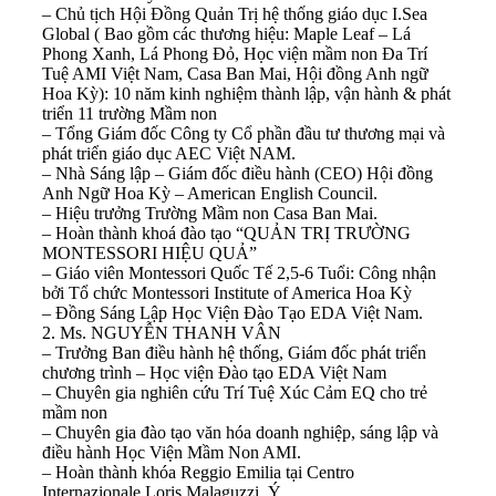
– Chủ tịch Hội Đồng Quản Trị hệ thống giáo dục I.Sea
Global ( Bao gồm các thương hiệu: Maple Leaf – Lá
Phong Xanh, Lá Phong Đỏ, Học viện mầm non Đa Trí
Tuệ AMI Việt Nam, Casa Ban Mai, Hội đồng Anh ngữ
Hoa Kỳ): 10 năm kinh nghiệm thành lập, vận hành & phát
triển 11 trường Mầm non
– Tổng Giám đốc Công ty Cổ phần đầu tư thương mại và
phát triển giáo dục AEC Việt NAM.
– Nhà Sáng lập – Giám đốc điều hành (CEO) Hội đồng
Anh Ngữ Hoa Kỳ – American English Council.
– Hiệu trưởng Trường Mầm non Casa Ban Mai.
– Hoàn thành khoá đào tạo “QUẢN TRỊ TRƯỜNG
MONTESSORI HIỆU QUẢ”
– Giáo viên Montessori Quốc Tế 2,5-6 Tuổi: Công nhận
bởi Tổ chức Montessori Institute of America Hoa Kỳ
– Đồng Sáng Lập Học Viện Đào Tạo EDA Việt Nam.
2. Ms. NGUYỄN THANH VÂN
– Trưởng Ban điều hành hệ thống, Giám đốc phát triển
chương trình – Học viện Đào tạo EDA Việt Nam
– Chuyên gia nghiên cứu Trí Tuệ Xúc Cảm EQ cho trẻ
mầm non
– Chuyên gia đào tạo văn hóa doanh nghiệp, sáng lập và
điều hành Học Viện Mầm Non AMI.
– Hoàn thành khóa Reggio Emilia tại Centro
Internazionale Loris Malaguzzi, Ý.