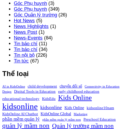
Góc Phụ huynh
(3)
Góc Phụ huynh
(349)
Góc Quản lý trường
(26)
Hot News
(5)
News Highlights
(1)
News Post
(1)
News-Events
(84)
Tin báo chí
(11)
Tin báo chí
(34)
Tin nội bộ
(226)
Tin tức
(67)
Thể loại
chuyển đổi số
child development
AI in KidsOnline
Connectivity in Education
Digital Tools in Education
early childhood education
Design
Kids Online
educational technology
KidsEdu
kidsonline
kidsonline
Kids Online
kidsonline10nam
KidsOnline Global
KidsOnline AI Chatbot
Marketing
phần mềm quản lý
Preschool Education
phần mềm quản lý mầm non
quản lý mầm non
Quản lý trường mầm non