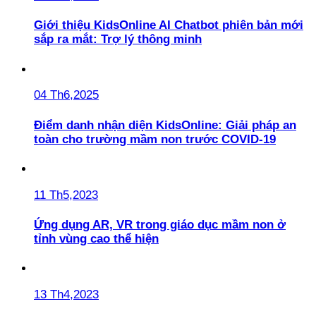
Giới thiệu KidsOnline AI Chatbot phiên bản mới
sắp ra mắt: Trợ lý thông minh
04 Th6,2025
Điểm danh nhận diện KidsOnline: Giải pháp an
toàn cho trường mầm non trước COVID-19
11 Th5,2023
Ứng dụng AR, VR trong giáo dục mầm non ở
tỉnh vùng cao thể hiện
13 Th4,2023