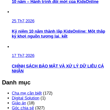
10 năm – Hành trình đổi mới của KidsOnline
25 Th7,2026
Kỷ niệm 10 năm thành lập KidsOnline: Một thập
kỷ khơi nguồn tương lai, kết
17 Th7,2026
CHÍNH SÁCH BẢO MẬT VÀ XỬ LÝ DỮ LIỆU CÁ
NHÂN
Danh mục
Cha mẹ cần biết
(172)
Digital Solution
(1)
Giáo án
(18)
Góc chia sẻ
(327)