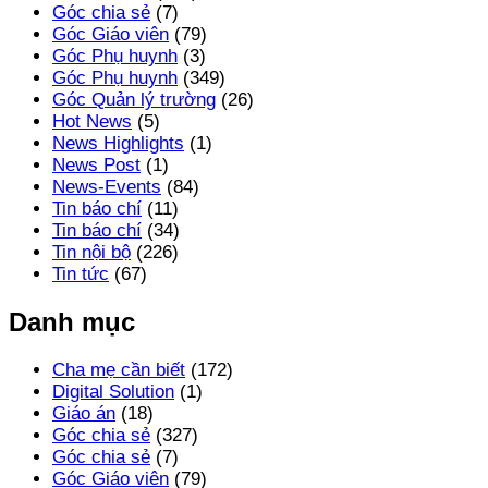
Góc chia sẻ
(7)
Góc Giáo viên
(79)
Góc Phụ huynh
(3)
Góc Phụ huynh
(349)
Góc Quản lý trường
(26)
Hot News
(5)
News Highlights
(1)
News Post
(1)
News-Events
(84)
Tin báo chí
(11)
Tin báo chí
(34)
Tin nội bộ
(226)
Tin tức
(67)
Danh mục
Cha mẹ cần biết
(172)
Digital Solution
(1)
Giáo án
(18)
Góc chia sẻ
(327)
Góc chia sẻ
(7)
Góc Giáo viên
(79)