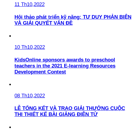
11 Th10,2022
Hội thảo phát triển kỹ năng: TƯ DUY PHẢN BIỆN
VÀ GIẢI QUYẾT VẤN ĐỀ
10 Th10,2022
KidsOnline sponsors awards to preschool
teachers in the 2021 E-learning Resources
Development Contest
08 Th10,2022
LỄ TỔNG KẾT VÀ TRAO GIẢI THƯỞNG CUỘC
THI THIẾT KẾ BÀI GIẢNG ĐIỆN TỬ