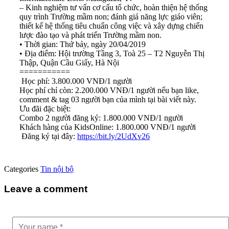
– Kinh nghiệm tư vấn cơ cấu tổ chức, hoàn thiện hệ thống
quy trình Trường mầm non; đánh giá năng lực giáo viên;
thiết kế hệ thống tiêu chuẩn công việc và xây dựng chiến
lược đào tạo và phát triển Trường mầm non.
• Thời gian: Thứ bảy, ngày 20/04/2019
• Địa điểm: Hội trường Tầng 3, Toà 25 – T2 Nguyễn Thị
Thập, Quận Cầu Giấy, Hà Nội
===========
Học phí: 3.800.000 VNĐ/1 người
Học phí chỉ còn: 2.200.000 VNĐ/1 người nếu bạn like,
comment & tag 03 người bạn của mình tại bài viết này.
Ưu đãi đặc biệt:
Combo 2 người đăng ký: 1.800.000 VNĐ/1 người
Khách hàng của KidsOnline: 1.800.000 VNĐ/1 người
Đăng ký tại đây:
https://bit.ly/2UdXv26
Categories
Tin nội bộ
Leave a comment