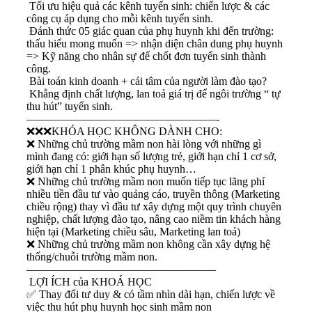
Tối ưu hiệu quả các kênh tuyển sinh: chiến lược & các
công cụ áp dụng cho mỗi kênh tuyển sinh.
Đánh thức 05 giác quan của phụ huynh khi đến trường:
thấu hiểu mong muốn => nhận diện chân dung phụ huynh
=> Kỹ năng cho nhân sự để chốt đơn tuyển sinh thành
công.
Bài toán kinh doanh + cái tâm của người làm đào tạo?
Khẳng định chất lượng, lan toả giá trị để ngôi trường “ tự
thu hút” tuyển sinh.
—————————————————-
❌
❌
❌
KHÓA HỌC KHÔNG DÀNH CHO:
❌
Những chủ trường mầm non hài lòng với những gì
mình đang có: giới hạn số lượng trẻ, giới hạn chỉ 1 cơ sở,
giới hạn chỉ 1 phân khúc phụ huynh…
❌
Những chủ trường mầm non muốn tiếp tục lãng phí
nhiều tiền đầu tư vào quảng cáo, truyền thông (Marketing
chiều rộng) thay vì đầu tư xây dựng một quy trình chuyên
nghiệp, chất lượng đào tạo, nâng cao niềm tin khách hàng
hiện tại (Marketing chiều sâu, Marketing lan toả)
❌
Những chủ trường mầm non không cần xây dựng hệ
thống/chuỗi trường mầm non.
—————————————————
LỢI ÍCH của KHOÁ HỌC
✅
Thay đổi tư duy & có tầm nhìn dài hạn, chiến lược về
việc thu hút phụ huynh học sinh mầm non