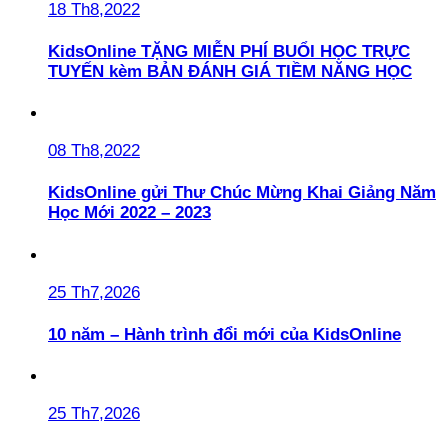
18 Th8,2022
KidsOnline TẶNG MIỄN PHÍ BUỔI HỌC TRỰC
TUYẾN kèm BẢN ĐÁNH GIÁ TIỀM NĂNG HỌC
08 Th8,2022
KidsOnline gửi Thư Chúc Mừng Khai Giảng Năm
Học Mới 2022 – 2023
25 Th7,2026
10 năm – Hành trình đổi mới của KidsOnline
25 Th7,2026