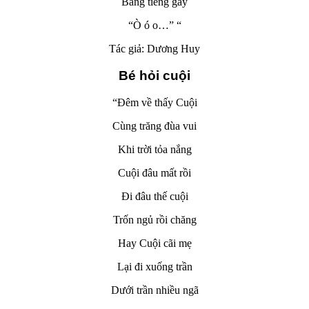
Bằng tiếng gáy
“Ò ó o…” “
Tác giả: Dương Huy
Bé hỏi cuội
“Đêm về thấy Cuội
Cùng trăng đùa vui
Khi trời tỏa nắng
Cuội đâu mất rồi
Đi đâu thế cuội
Trốn ngủ rồi chăng
Hay Cuội cãi mẹ
Lại đi xuống trần
Dưới trần nhiều ngã