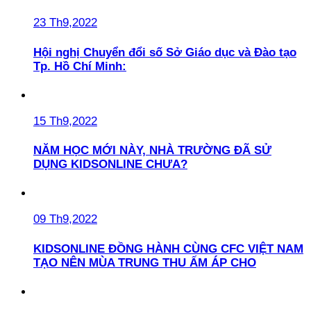
23 Th9,2022
Hội nghị Chuyển đổi số Sở Giáo dục và Đào tạo
Tp. Hồ Chí Minh:
15 Th9,2022
NĂM HỌC MỚI NÀY, NHÀ TRƯỜNG ĐÃ SỬ
DỤNG KIDSONLINE CHƯA?
09 Th9,2022
KIDSONLINE ĐỒNG HÀNH CÙNG CFC VIỆT NAM
TẠO NÊN MÙA TRUNG THU ẤM ÁP CHO