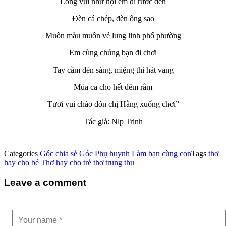
Lòng vui như hội em đi rước đèn
Đèn cá chép, đèn ông sao
Muôn màu muôn vẻ lung linh phố phường
Em cùng chúng bạn đi chơi
Tay cầm đèn sáng, miệng thì hát vang
Múa ca cho hết đêm rằm
Tươi vui chào đón chị Hằng xuống chơi”
Tác giả: Nlp Trinh
Categories
Góc chia sẻ
Góc Phụ huynh
Làm bạn cùng con
Tags
thơ
hay cho bé
Thơ hay cho trẻ
thơ trung thu
Leave a comment