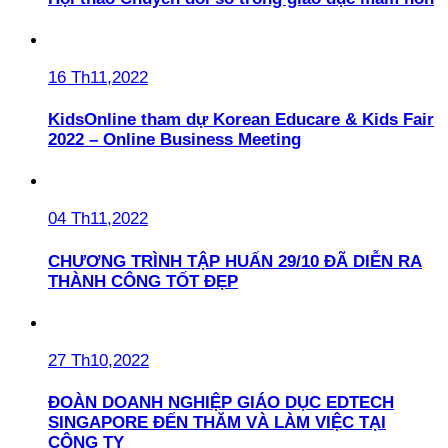
16 Th11,2022
KidsOnline tham dự Korean Educare & Kids Fair
2022 – Online Business Meeting
04 Th11,2022
CHƯƠNG TRÌNH TẬP HUẤN 29/10 ĐÃ DIỄN RA
THÀNH CÔNG TỐT ĐẸP
27 Th10,2022
ĐOÀN DOANH NGHIỆP GIÁO DỤC EDTECH
SINGAPORE ĐẾN THĂM VÀ LÀM VIỆC TẠI
CÔNG TY