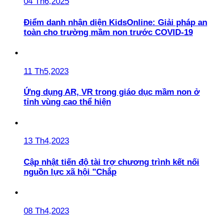
04 Th6,2025
Điểm danh nhận diện KidsOnline: Giải pháp an
toàn cho trường mầm non trước COVID-19
11 Th5,2023
Ứng dụng AR, VR trong giáo dục mầm non ở
tỉnh vùng cao thể hiện
13 Th4,2023
Cập nhật tiến độ tài trợ chương trình kết nối
nguồn lực xã hội "Chắp
08 Th4,2023