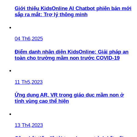
Giới thiệu KidsOnline AI Chatbot phiên bản mới
sắp ra mắt: Trợ lý thông minh
04 Th6,2025
Điểm danh nhận diện KidsOnline: Giải pháp an
toàn cho trường mầm non trước COVID-19
11 Th5,2023
Ứng dụng AR, VR trong giáo dục mầm non ở
tỉnh vùng cao thể hiện
13 Th4,2023