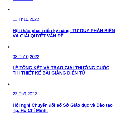
11 Th10,2022
Hội thảo phát triển kỹ năng: TƯ DUY PHẢN BIỆN
VÀ GIẢI QUYẾT VẤN ĐỀ
08 Th10,2022
LỄ TỔNG KẾT VÀ TRAO GIẢI THƯỞNG CUỘC
THI THIẾT KẾ BÀI GIẢNG ĐIỆN TỬ
23 Th9,2022
Hội nghị Chuyển đổi số Sở Giáo dục và Đào tạo
Tp. Hồ Chí Minh: