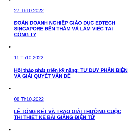
27 Th10,2022
ĐOÀN DOANH NGHIỆP GIÁO DỤC EDTECH
SINGAPORE ĐẾN THĂM VÀ LÀM VIỆC TẠI
CÔNG TY
11 Th10,2022
Hội thảo phát triển kỹ năng: TƯ DUY PHẢN BIỆN
VÀ GIẢI QUYẾT VẤN ĐỀ
08 Th10,2022
LỄ TỔNG KẾT VÀ TRAO GIẢI THƯỞNG CUỘC
THI THIẾT KẾ BÀI GIẢNG ĐIỆN TỬ