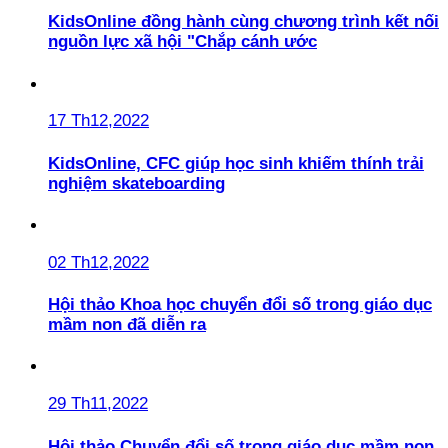
KidsOnline đồng hành cùng chương trình kết nối
nguồn lực xã hội "Chắp cánh ước
17 Th12,2022
KidsOnline, CFC giúp học sinh khiếm thính trải
nghiệm skateboarding
02 Th12,2022
Hội thảo Khoa học chuyển đổi số trong giáo dục
mầm non đã diễn ra
29 Th11,2022
Hội thảo Chuyển đổi số trong giáo dục mầm non