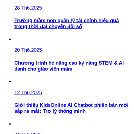
28 Th6,2025
Trường mầm non quản lý tài chính hiệu quả
trong thời đại chuyển đổi số
20 Th6,2025
Chương trình hè nâng cao kỹ năng STEM & AI
dành cho giáo viên mầm
12 Th6,2025
Giới thiệu KidsOnline AI Chatbot phiên bản mới
sắp ra mắt: Trợ lý thông minh