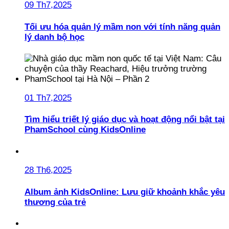
09 Th7,2025
Tối ưu hóa quản lý mầm non với tính năng quản
lý danh bộ học
01 Th7,2025
Tìm hiểu triết lý giáo dục và hoạt động nổi bật tại
PhamSchool cùng KidsOnline
28 Th6,2025
Album ảnh KidsOnline: Lưu giữ khoảnh khắc yêu
thương của trẻ