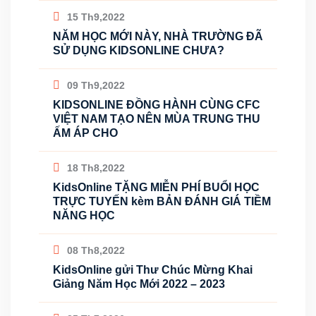
15 Th9,2022
NĂM HỌC MỚI NÀY, NHÀ TRƯỜNG ĐÃ
SỬ DỤNG KIDSONLINE CHƯA?
09 Th9,2022
KIDSONLINE ĐỒNG HÀNH CÙNG CFC
VIỆT NAM TẠO NÊN MÙA TRUNG THU
ẤM ÁP CHO
18 Th8,2022
KidsOnline TẶNG MIỄN PHÍ BUỔI HỌC
TRỰC TUYẾN kèm BẢN ĐÁNH GIÁ TIỀM
NĂNG HỌC
08 Th8,2022
KidsOnline gửi Thư Chúc Mừng Khai
Giảng Năm Học Mới 2022 – 2023