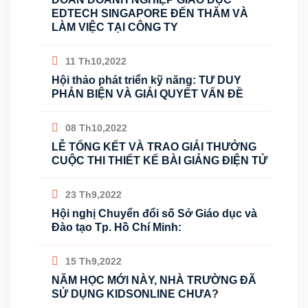
EDTECH SINGAPORE ĐẾN THĂM VÀ
LÀM VIỆC TẠI CÔNG TY
11 Th10,2022
Hội thảo phát triển kỹ năng: TƯ DUY
PHẢN BIỆN VÀ GIẢI QUYẾT VẤN ĐỀ
08 Th10,2022
LỄ TỔNG KẾT VÀ TRAO GIẢI THƯỞNG
CUỘC THI THIẾT KẾ BÀI GIẢNG ĐIỆN TỬ
23 Th9,2022
Hội nghị Chuyển đổi số Sở Giáo dục và
Đào tạo Tp. Hồ Chí Minh:
15 Th9,2022
NĂM HỌC MỚI NÀY, NHÀ TRƯỜNG ĐÃ
SỬ DỤNG KIDSONLINE CHƯA?