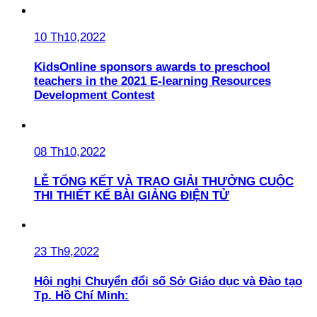
10 Th10,2022
KidsOnline sponsors awards to preschool
teachers in the 2021 E-learning Resources
Development Contest
08 Th10,2022
LỄ TỔNG KẾT VÀ TRAO GIẢI THƯỞNG CUỘC
THI THIẾT KẾ BÀI GIẢNG ĐIỆN TỬ
23 Th9,2022
Hội nghị Chuyển đổi số Sở Giáo dục và Đào tạo
Tp. Hồ Chí Minh: