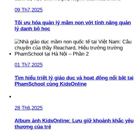
09 Th7,2025
Tối ưu hóa quản lý mầm non với tính năng quản
lý danh bộ học
01 Th7,2025
Tìm hiểu triết lý giáo dục và hoạt động nổi bật tại
PhamSchool cùng KidsOnline
28 Th6,2025
Album ảnh KidsOnline: Lưu giữ khoảnh khắc yêu
thương của trẻ