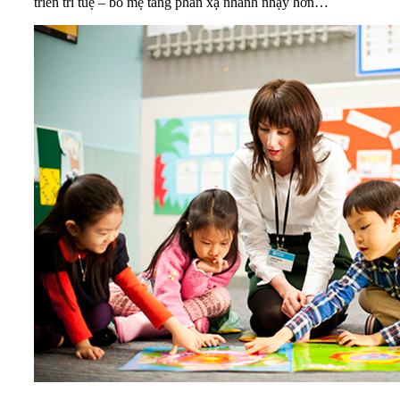
triển trí tuệ – bố mẹ tăng phản xạ nhanh nhạy hơn…