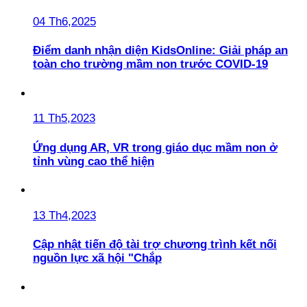
04 Th6,2025
Điểm danh nhận diện KidsOnline: Giải pháp an
toàn cho trường mầm non trước COVID-19
11 Th5,2023
Ứng dụng AR, VR trong giáo dục mầm non ở
tỉnh vùng cao thể hiện
13 Th4,2023
Cập nhật tiến độ tài trợ chương trình kết nối
nguồn lực xã hội "Chắp