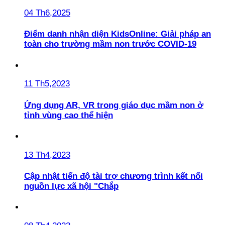
04 Th6,2025
Điểm danh nhận diện KidsOnline: Giải pháp an
toàn cho trường mầm non trước COVID-19
11 Th5,2023
Ứng dụng AR, VR trong giáo dục mầm non ở
tỉnh vùng cao thể hiện
13 Th4,2023
Cập nhật tiến độ tài trợ chương trình kết nối
nguồn lực xã hội "Chắp