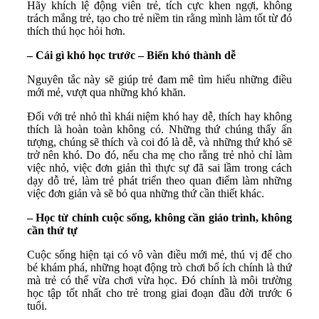
Hãy khích lệ động viên trẻ, tích cực khen ngợi, không
trách mắng trẻ, tạo cho trẻ niềm tin rằng mình làm tốt từ đó
thích thú học hỏi hơn.
– Cái gì khó học trước – Biến khó thành dễ
Nguyên tắc này sẽ giúp trẻ đam mê tìm hiểu những điều
mới mẻ, vượt qua những khó khăn.
Đối với trẻ nhỏ thì khái niệm khó hay dễ, thích hay không
thích là hoàn toàn không có. Những thứ chúng thấy ấn
tượng, chúng sẽ thích và coi đó là dễ, và những thứ khó sẽ
trở nên khó. Do đó, nếu cha mẹ cho rằng trẻ nhỏ chỉ làm
việc nhỏ, việc đơn giản thì thực sự đã sai lầm trong cách
dạy dỗ trẻ, làm trẻ phát triển theo quan điểm làm những
việc đơn giản và sẽ bỏ qua những thứ cần thiết khác.
– Học từ chính cuộc sống, không cần giáo trình, không
cần thứ tự
Cuộc sống hiện tại có vô vàn điều mới mẻ, thú vị để cho
bé khám phá, những hoạt động trò chơi bổ ích chính là thứ
mà trẻ có thể vừa chơi vừa học. Đó chính là môi trường
học tập tốt nhất cho trẻ trong giai đoạn đầu đời trước 6
tuổi.