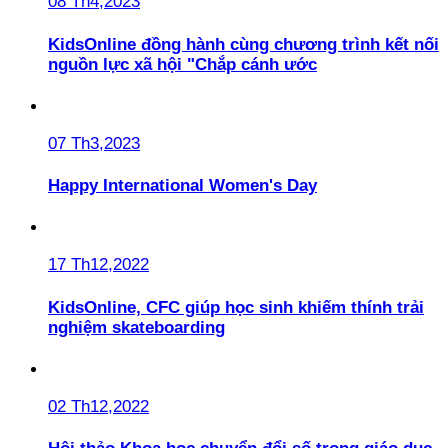
08 Th4,2023
KidsOnline đồng hành cùng chương trình kết nối
nguồn lực xã hội "Chắp cánh ước
07 Th3,2023
Happy International Women's Day
17 Th12,2022
KidsOnline, CFC giúp học sinh khiếm thính trải
nghiệm skateboarding
02 Th12,2022