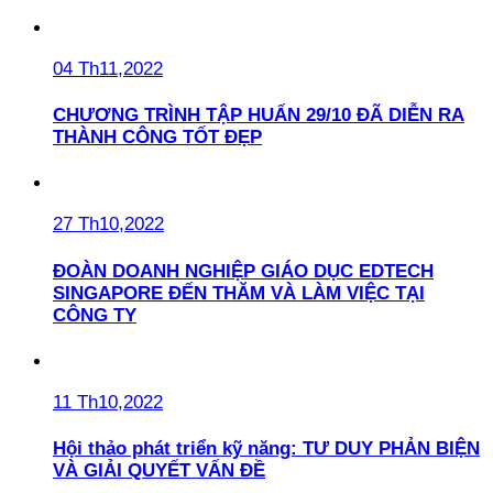
04 Th11,2022
CHƯƠNG TRÌNH TẬP HUẤN 29/10 ĐÃ DIỄN RA
THÀNH CÔNG TỐT ĐẸP
27 Th10,2022
ĐOÀN DOANH NGHIỆP GIÁO DỤC EDTECH
SINGAPORE ĐẾN THĂM VÀ LÀM VIỆC TẠI
CÔNG TY
11 Th10,2022
Hội thảo phát triển kỹ năng: TƯ DUY PHẢN BIỆN
VÀ GIẢI QUYẾT VẤN ĐỀ