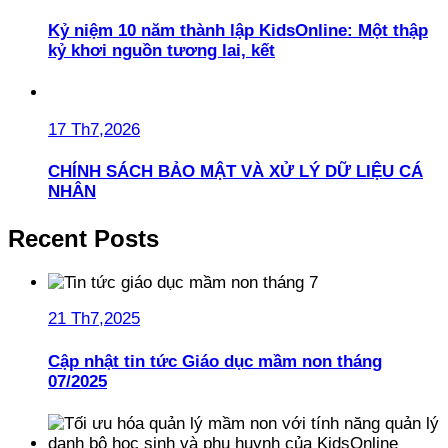
Kỷ niệm 10 năm thành lập KidsOnline: Một thập
kỷ khơi nguồn tương lai, kết
17 Th7,2026
CHÍNH SÁCH BẢO MẬT VÀ XỬ LÝ DỮ LIỆU CÁ
NHÂN
Recent Posts
21 Th7,2025
Cập nhật tin tức Giáo dục mầm non tháng
07/2025