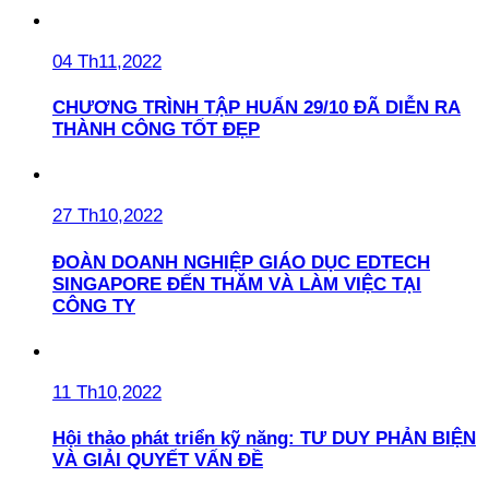
04 Th11,2022
CHƯƠNG TRÌNH TẬP HUẤN 29/10 ĐÃ DIỄN RA
THÀNH CÔNG TỐT ĐẸP
27 Th10,2022
ĐOÀN DOANH NGHIỆP GIÁO DỤC EDTECH
SINGAPORE ĐẾN THĂM VÀ LÀM VIỆC TẠI
CÔNG TY
11 Th10,2022
Hội thảo phát triển kỹ năng: TƯ DUY PHẢN BIỆN
VÀ GIẢI QUYẾT VẤN ĐỀ