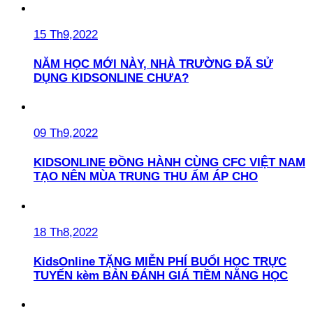
15 Th9,2022
NĂM HỌC MỚI NÀY, NHÀ TRƯỜNG ĐÃ SỬ
DỤNG KIDSONLINE CHƯA?
09 Th9,2022
KIDSONLINE ĐỒNG HÀNH CÙNG CFC VIỆT NAM
TẠO NÊN MÙA TRUNG THU ẤM ÁP CHO
18 Th8,2022
KidsOnline TẶNG MIỄN PHÍ BUỔI HỌC TRỰC
TUYẾN kèm BẢN ĐÁNH GIÁ TIỀM NĂNG HỌC