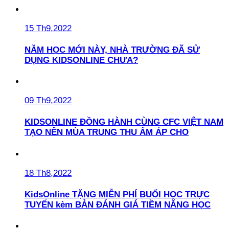
15 Th9,2022
NĂM HỌC MỚI NÀY, NHÀ TRƯỜNG ĐÃ SỬ
DỤNG KIDSONLINE CHƯA?
09 Th9,2022
KIDSONLINE ĐỒNG HÀNH CÙNG CFC VIỆT NAM
TẠO NÊN MÙA TRUNG THU ẤM ÁP CHO
18 Th8,2022
KidsOnline TẶNG MIỄN PHÍ BUỔI HỌC TRỰC
TUYẾN kèm BẢN ĐÁNH GIÁ TIỀM NĂNG HỌC