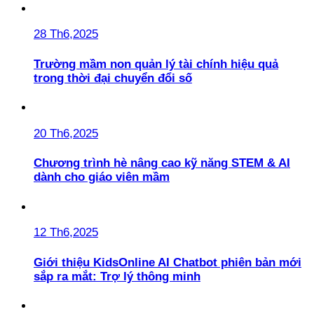
28 Th6,2025
Trường mầm non quản lý tài chính hiệu quả
trong thời đại chuyển đổi số
20 Th6,2025
Chương trình hè nâng cao kỹ năng STEM & AI
dành cho giáo viên mầm
12 Th6,2025
Giới thiệu KidsOnline AI Chatbot phiên bản mới
sắp ra mắt: Trợ lý thông minh