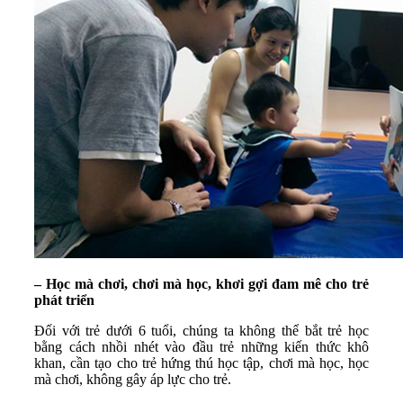
– Học mà chơi, chơi mà học, khơi gợi đam mê cho trẻ
phát triển
Đối với trẻ dưới 6 tuổi, chúng ta không thể bắt trẻ học
bằng cách nhồi nhét vào đầu trẻ những kiến thức khô
khan, cần tạo cho trẻ hứng thú học tập, chơi mà học, học
mà chơi, không gây áp lực cho trẻ.