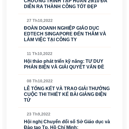
CHƯƠNG TRÌNH TẬP HUẤN 29/10 ĐÃ
DIỄN RA THÀNH CÔNG TỐT ĐẸP
27 Th10,2022
ĐOÀN DOANH NGHIỆP GIÁO DỤC
EDTECH SINGAPORE ĐẾN THĂM VÀ
LÀM VIỆC TẠI CÔNG TY
11 Th10,2022
Hội thảo phát triển kỹ năng: TƯ DUY
PHẢN BIỆN VÀ GIẢI QUYẾT VẤN ĐỀ
08 Th10,2022
LỄ TỔNG KẾT VÀ TRAO GIẢI THƯỞNG
CUỘC THI THIẾT KẾ BÀI GIẢNG ĐIỆN
TỬ
23 Th9,2022
Hội nghị Chuyển đổi số Sở Giáo dục và
Đào tạo Tp. Hồ Chí Minh: