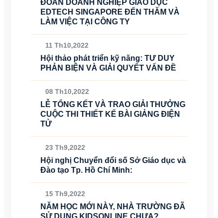
ĐOÀN DOANH NGHIỆP GIÁO DỤC
EDTECH SINGAPORE ĐẾN THĂM VÀ
LÀM VIỆC TẠI CÔNG TY
11 Th10,2022
Hội thảo phát triển kỹ năng: TƯ DUY
PHẢN BIỆN VÀ GIẢI QUYẾT VẤN ĐỀ
08 Th10,2022
LỄ TỔNG KẾT VÀ TRAO GIẢI THƯỞNG
CUỘC THI THIẾT KẾ BÀI GIẢNG ĐIỆN
TỬ
23 Th9,2022
Hội nghị Chuyển đổi số Sở Giáo dục và
Đào tạo Tp. Hồ Chí Minh:
15 Th9,2022
NĂM HỌC MỚI NÀY, NHÀ TRƯỜNG ĐÃ
SỬ DỤNG KIDSONLINE CHƯA?