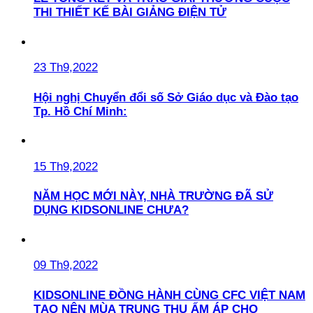
THI THIẾT KẾ BÀI GIẢNG ĐIỆN TỬ
23 Th9,2022
Hội nghị Chuyển đổi số Sở Giáo dục và Đào tạo
Tp. Hồ Chí Minh:
15 Th9,2022
NĂM HỌC MỚI NÀY, NHÀ TRƯỜNG ĐÃ SỬ
DỤNG KIDSONLINE CHƯA?
09 Th9,2022
KIDSONLINE ĐỒNG HÀNH CÙNG CFC VIỆT NAM
TẠO NÊN MÙA TRUNG THU ẤM ÁP CHO