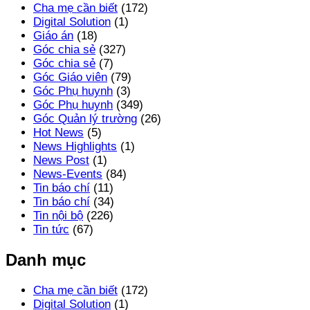
Cha mẹ cần biết
(172)
Digital Solution
(1)
Giáo án
(18)
Góc chia sẻ
(327)
Góc chia sẻ
(7)
Góc Giáo viên
(79)
Góc Phụ huynh
(3)
Góc Phụ huynh
(349)
Góc Quản lý trường
(26)
Hot News
(5)
News Highlights
(1)
News Post
(1)
News-Events
(84)
Tin báo chí
(11)
Tin báo chí
(34)
Tin nội bộ
(226)
Tin tức
(67)
Danh mục
Cha mẹ cần biết
(172)
Digital Solution
(1)