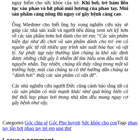
nguy hiểm cho sức khỏe của trẻ.
Khi bơi, trẻ bám liên
tục vào phao và hít phải mùi hương của phao tay. Mùi
sản phẩm càng nồng thì nguy cơ gây bệnh càng cao
.
Ông Wiedmer cho biết ông hy vọng nghiên cứu này sẽ
giúp các nhà sản xuất và người tiêu dùng xem xét kỹ hơn
về các sản phẩm bơm hơi dành cho trẻ em: “
Các sản phẩm
hiện đại như đồ chơi và sản phẩm dành cho trẻ em có
nguồn gốc từ rất nhiều quy trình sản xuất hóa học và vật
lý. Sự phức tạp này thường làm chúng ta khó xác định
được những chất gây ô nhiễm để tìm hiểu xem đâu mới là
nguyên nhân. Tuy nhiên, chúng tôi thấy rằng trong một số
trường hợp, mũi của chúng ta có thể hướng dẫn chúng ta
“đánh hơi” thấy các sản phẩm có vấn đề
”.
Các nhà nghiên cứu người Đức cũng cảnh báo rằng
tất cả
các sản phẩm có mùi mạnh khác như quả bóng biển có
thể thổi hay phao bơi trong nhà tắm đều mang nguy cơ
gây bệnh như vậy.
Categories
Góc chia sẻ
Góc Phụ huynh
Sức khỏe cho con
Tags
phao
tay tập bơi
phao tay trẻ em
ung thư