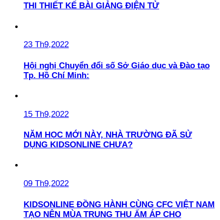
THI THIẾT KẾ BÀI GIẢNG ĐIỆN TỬ
23 Th9,2022
Hội nghị Chuyển đổi số Sở Giáo dục và Đào tạo
Tp. Hồ Chí Minh:
15 Th9,2022
NĂM HỌC MỚI NÀY, NHÀ TRƯỜNG ĐÃ SỬ
DỤNG KIDSONLINE CHƯA?
09 Th9,2022
KIDSONLINE ĐỒNG HÀNH CÙNG CFC VIỆT NAM
TẠO NÊN MÙA TRUNG THU ẤM ÁP CHO