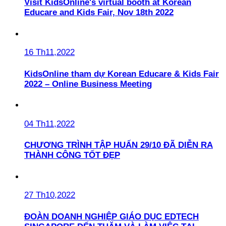
Visit KidsOnline's virtual booth at Korean
Educare and Kids Fair, Nov 18th 2022
16 Th11,2022
KidsOnline tham dự Korean Educare & Kids Fair
2022 – Online Business Meeting
04 Th11,2022
CHƯƠNG TRÌNH TẬP HUẤN 29/10 ĐÃ DIỄN RA
THÀNH CÔNG TỐT ĐẸP
27 Th10,2022
ĐOÀN DOANH NGHIỆP GIÁO DỤC EDTECH