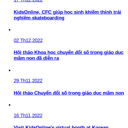
KidsOnline, CFC giúp học sinh khiếm thính trải
nghiệm skateboarding
02 Th12,2022
Hội thảo Khoa học chuyển đổi số trong giáo dục
mầm non đã diễn ra
29 Th11,2022
Hội thảo Chuyển đổi số trong giáo dục mầm non
16 Th11,2022
Visit KidsOnline's virtual booth at Korean