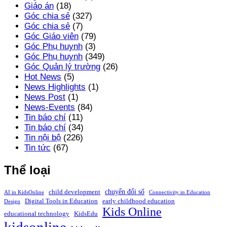
Giáo án
(18)
Góc chia sẻ
(327)
Góc chia sẻ
(7)
Góc Giáo viên
(79)
Góc Phụ huynh
(3)
Góc Phụ huynh
(349)
Góc Quản lý trường
(26)
Hot News
(5)
News Highlights
(1)
News Post
(1)
News-Events
(84)
Tin báo chí
(11)
Tin báo chí
(34)
Tin nội bộ
(226)
Tin tức
(67)
Thể loại
chuyển đổi số
child development
AI in KidsOnline
Connectivity in Education
Digital Tools in Education
early childhood education
Design
Kids Online
educational technology
KidsEdu