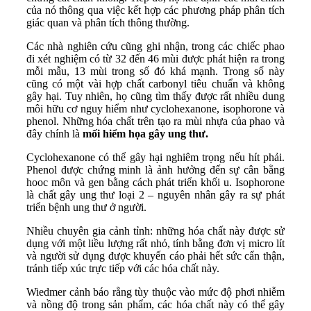
của nó thông qua việc kết hợp các phương pháp phân tích
giác quan và phân tích thông thường.
Các nhà nghiên cứu cũng ghi nhận, trong các chiếc phao
đi xét nghiệm có từ 32 đến 46 mùi được phát hiện ra trong
mỗi mẫu, 13 mùi trong số đó khá mạnh. Trong số này
cũng có một vài hợp chất carbonyl tiêu chuẩn và không
gây hại. Tuy nhiên, họ cũng tìm thấy được rất nhiều dung
môi hữu cơ nguy hiểm như cyclohexanone, isophorone và
phenol. Những hóa chất trên tạo ra mùi nhựa của phao và
đây chính là
mối hiểm họa gây ung thư.
Cyclohexanone có thể gây hại nghiêm trọng nếu hít phải.
Phenol được chứng minh là ảnh hưởng đến sự cân bằng
hooc môn và gen bằng cách phát triển khối u. Isophorone
là chất gây ung thư loại 2 – nguyên nhân gây ra sự phát
triển bệnh ung thư ở người.
Nhiều chuyên gia cảnh tỉnh: những hóa chất này được sử
dụng với một liều lượng rất nhỏ, tính bằng đơn vị micro lít
và người sử dụng được khuyến cáo phải hết sức cẩn thận,
tránh tiếp xúc trực tiếp với các hóa chất này.
Wiedmer cảnh báo rằng tùy thuộc vào mức độ phơi nhiễm
và nồng độ trong sản phẩm, các hóa chất này có thể gây