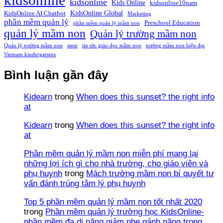
kidsonline
kidsonline
Kids Online
kidsonline10nam
KidsOnline Global
KidsOnline AI Chatbot
Marketing
phần mềm quản lý
Preschool Education
phần mềm quản lý mầm non
quản lý mầm non
Quản lý trường mầm non
Quản lý trường mầm non
stem
tin tức giáo dục mầm non
trường mầm non hiện đại
Vietnam kindergartens
Bình luận gần đây
Kidearn
trong
When does this sunset? the right info
at
Kidearn
trong
When does this sunset? the right info
at
Phần mềm quản lý mầm non miễn phí mang lại
những lợi ích gì cho nhà trường, cho giáo viên và
phụ huynh
trong
Mách trường mầm non bí quyết tư
vấn đánh trúng tâm lý phụ huynh
Top 5 phần mềm quản lý mầm non tốt nhất 2020
trong
Phần mềm quản lý trường học KidsOnline-
phần mềm đa di năng giảm nhẹ gánh nặng trong