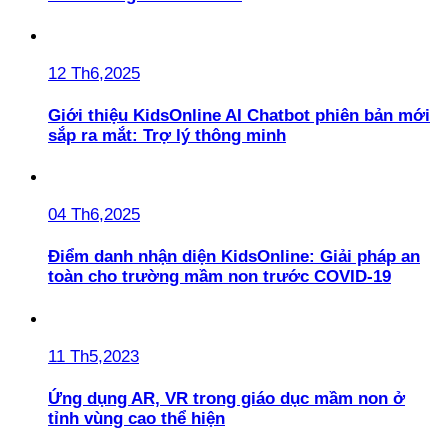
12 Th6,2025
Giới thiệu KidsOnline AI Chatbot phiên bản mới
sắp ra mắt: Trợ lý thông minh
04 Th6,2025
Điểm danh nhận diện KidsOnline: Giải pháp an
toàn cho trường mầm non trước COVID-19
11 Th5,2023
Ứng dụng AR, VR trong giáo dục mầm non ở
tỉnh vùng cao thể hiện