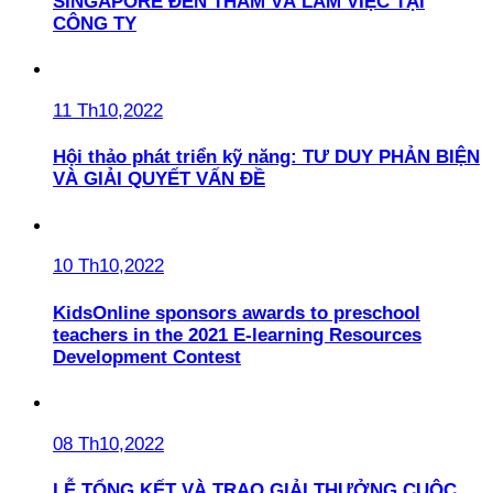
SINGAPORE ĐẾN THĂM VÀ LÀM VIỆC TẠI
CÔNG TY
11 Th10,2022
Hội thảo phát triển kỹ năng: TƯ DUY PHẢN BIỆN
VÀ GIẢI QUYẾT VẤN ĐỀ
10 Th10,2022
KidsOnline sponsors awards to preschool
teachers in the 2021 E-learning Resources
Development Contest
08 Th10,2022
LỄ TỔNG KẾT VÀ TRAO GIẢI THƯỞNG CUỘC