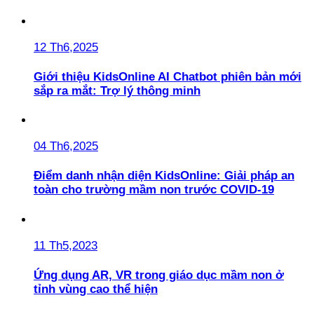
12 Th6,2025
Giới thiệu KidsOnline AI Chatbot phiên bản mới
sắp ra mắt: Trợ lý thông minh
04 Th6,2025
Điểm danh nhận diện KidsOnline: Giải pháp an
toàn cho trường mầm non trước COVID-19
11 Th5,2023
Ứng dụng AR, VR trong giáo dục mầm non ở
tỉnh vùng cao thể hiện