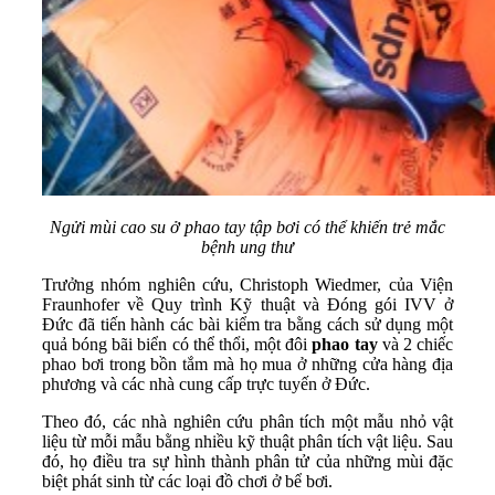
Ngửi mùi cao su ở phao tay tập bơi có thể khiến trẻ mắc
bệnh ung thư
Trưởng nhóm nghiên cứu, Christoph Wiedmer, của Viện
Fraunhofer về Quy trình Kỹ thuật và Đóng gói IVV ở
Đức đã tiến hành các bài kiểm tra bằng cách sử dụng một
quả bóng bãi biển có thể thổi, một đôi
phao tay
và 2 chiếc
phao bơi trong bồn tắm mà họ mua ở những cửa hàng địa
phương và các nhà cung cấp trực tuyến ở Đức.
Theo đó, các nhà nghiên cứu phân tích một mẫu nhỏ vật
liệu từ mỗi mẫu bằng nhiều kỹ thuật phân tích vật liệu. Sau
đó, họ điều tra sự hình thành phân tử của những mùi đặc
biệt phát sinh từ các loại đồ chơi ở bể bơi.