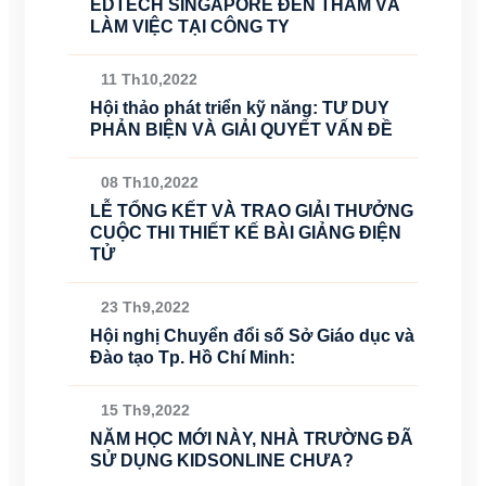
EDTECH SINGAPORE ĐẾN THĂM VÀ
LÀM VIỆC TẠI CÔNG TY
11 Th10,2022
Hội thảo phát triển kỹ năng: TƯ DUY
PHẢN BIỆN VÀ GIẢI QUYẾT VẤN ĐỀ
08 Th10,2022
LỄ TỔNG KẾT VÀ TRAO GIẢI THƯỞNG
CUỘC THI THIẾT KẾ BÀI GIẢNG ĐIỆN
TỬ
23 Th9,2022
Hội nghị Chuyển đổi số Sở Giáo dục và
Đào tạo Tp. Hồ Chí Minh:
15 Th9,2022
NĂM HỌC MỚI NÀY, NHÀ TRƯỜNG ĐÃ
SỬ DỤNG KIDSONLINE CHƯA?