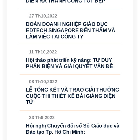
DIỄN RA THÀNH CÔNG TỐT ĐẸP
27 Th10,2022
ĐOÀN DOANH NGHIỆP GIÁO DỤC
EDTECH SINGAPORE ĐẾN THĂM VÀ
LÀM VIỆC TẠI CÔNG TY
11 Th10,2022
Hội thảo phát triển kỹ năng: TƯ DUY
PHẢN BIỆN VÀ GIẢI QUYẾT VẤN ĐỀ
08 Th10,2022
LỄ TỔNG KẾT VÀ TRAO GIẢI THƯỞNG
CUỘC THI THIẾT KẾ BÀI GIẢNG ĐIỆN
TỬ
23 Th9,2022
Hội nghị Chuyển đổi số Sở Giáo dục và
Đào tạo Tp. Hồ Chí Minh: