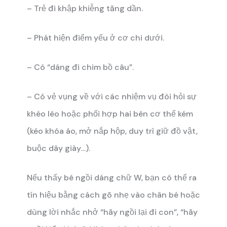
– Trẻ đi khập khiễng tăng dần.
– Phát hiện điểm yếu ở cơ chi dưới.
– Có “dáng đi chim bồ câu”.
– Có vẻ vụng về với các nhiệm vụ đòi hỏi sự
khéo léo hoặc phối hợp hai bên cơ thể kém
(kéo khóa áo, mở nắp hộp, duy trì giữ đồ vật,
buộc dây giày…).
Nếu thấy bé ngồi dáng chữ W, bạn có thể ra
tín hiệu bằng cách gõ nhẹ vào chân bé hoặc
dùng lời nhắc nhở “hãy ngồi lại đi con”, “hãy