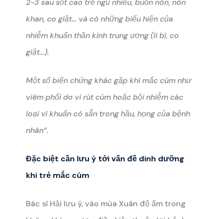
2-3 sau sốt cao trẻ ngủ nhiều, buồn nôn, nôn
khan, co giật… và có những biểu hiện của
nhiễm khuẩn thần kinh trung ương (li bì, co
giật…).
Một số biến chứng khác gặp khi mắc cúm như
viêm phổi do vi rút cúm hoặc bội nhiễm các
loại vi khuẩn có sẵn trong hầu, họng của bệnh
nhân”.
Đặc biệt cần lưu ý tới vấn đề dinh dưỡng
khi trẻ mắc cúm
Bác sĩ Hải lưu ý, vào mùa Xuân độ ẩm trong