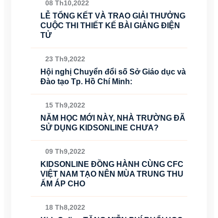
08 Th10,2022
LỄ TỔNG KẾT VÀ TRAO GIẢI THƯỞNG
CUỘC THI THIẾT KẾ BÀI GIẢNG ĐIỆN
TỬ
23 Th9,2022
Hội nghị Chuyển đổi số Sở Giáo dục và
Đào tạo Tp. Hồ Chí Minh:
15 Th9,2022
NĂM HỌC MỚI NÀY, NHÀ TRƯỜNG ĐÃ
SỬ DỤNG KIDSONLINE CHƯA?
09 Th9,2022
KIDSONLINE ĐỒNG HÀNH CÙNG CFC
VIỆT NAM TẠO NÊN MÙA TRUNG THU
ẤM ÁP CHO
18 Th8,2022