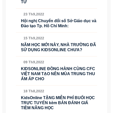
TỬ
23 Th9,2022
Hội nghị Chuyển đổi số Sở Giáo dục và
Đào tạo Tp. Hồ Chí Minh:
15 Th9,2022
NĂM HỌC MỚI NÀY, NHÀ TRƯỜNG ĐÃ
SỬ DỤNG KIDSONLINE CHƯA?
09 Th9,2022
KIDSONLINE ĐỒNG HÀNH CÙNG CFC
VIỆT NAM TẠO NÊN MÙA TRUNG THU
ẤM ÁP CHO
18 Th8,2022
KidsOnline TẶNG MIỄN PHÍ BUỔI HỌC
TRỰC TUYẾN kèm BẢN ĐÁNH GIÁ
TIỀM NĂNG HỌC