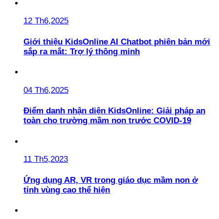
12 Th6,2025
Giới thiệu KidsOnline AI Chatbot phiên bản mới
sắp ra mắt: Trợ lý thông minh
04 Th6,2025
Điểm danh nhận diện KidsOnline: Giải pháp an
toàn cho trường mầm non trước COVID-19
11 Th5,2023
Ứng dụng AR, VR trong giáo dục mầm non ở
tỉnh vùng cao thể hiện