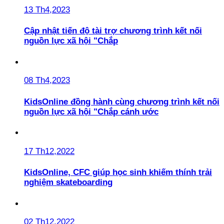
13 Th4,2023
Cập nhật tiến độ tài trợ chương trình kết nối
nguồn lực xã hội "Chắp
08 Th4,2023
KidsOnline đồng hành cùng chương trình kết nối
nguồn lực xã hội "Chắp cánh ước
17 Th12,2022
KidsOnline, CFC giúp học sinh khiếm thính trải
nghiệm skateboarding
02 Th12,2022