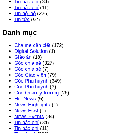
Tin báo chí
(34)
Tin báo chí
(11)
Tin nội bộ
(226)
Tin tức
(67)
Danh mục
Cha mẹ cần biết
(172)
Digital Solution
(1)
Giáo án
(18)
Góc chia sẻ
(327)
Góc chia sẻ
(7)
Góc Giáo viên
(79)
Góc Phụ huynh
(349)
Góc Phụ huynh
(3)
Góc Quản lý trường
(26)
Hot News
(5)
News Highlights
(1)
News Post
(1)
News-Events
(84)
Tin báo chí
(34)
Tin báo chí
(11)