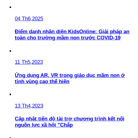
04 Th6,2025
Điểm danh nhận diện KidsOnline: Giải pháp an
toàn cho trường mầm non trước COVID-19
11 Th5,2023
Ứng dụng AR, VR trong giáo dục mầm non ở
tỉnh vùng cao thể hiện
13 Th4,2023
Cập nhật tiến độ tài trợ chương trình kết nối
nguồn lực xã hội "Chắp