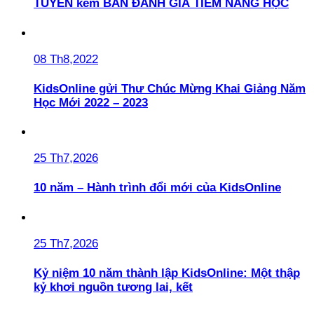
TUYẾN kèm BẢN ĐÁNH GIÁ TIỀM NĂNG HỌC
08 Th8,2022
KidsOnline gửi Thư Chúc Mừng Khai Giảng Năm
Học Mới 2022 – 2023
25 Th7,2026
10 năm – Hành trình đổi mới của KidsOnline
25 Th7,2026
Kỷ niệm 10 năm thành lập KidsOnline: Một thập
kỷ khơi nguồn tương lai, kết