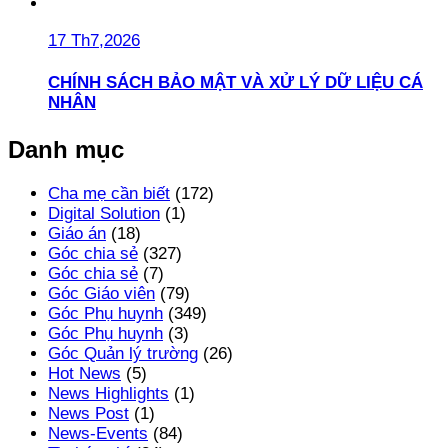
17 Th7,2026
CHÍNH SÁCH BẢO MẬT VÀ XỬ LÝ DỮ LIỆU CÁ
NHÂN
Danh mục
Cha mẹ cần biết
(172)
Digital Solution
(1)
Giáo án
(18)
Góc chia sẻ
(327)
Góc chia sẻ
(7)
Góc Giáo viên
(79)
Góc Phụ huynh
(349)
Góc Phụ huynh
(3)
Góc Quản lý trường
(26)
Hot News
(5)
News Highlights
(1)
News Post
(1)
News-Events
(84)