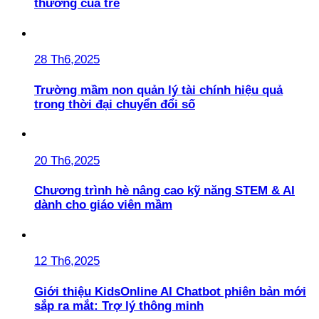
thương của trẻ
28 Th6,2025
Trường mầm non quản lý tài chính hiệu quả
trong thời đại chuyển đổi số
20 Th6,2025
Chương trình hè nâng cao kỹ năng STEM & AI
dành cho giáo viên mầm
12 Th6,2025
Giới thiệu KidsOnline AI Chatbot phiên bản mới
sắp ra mắt: Trợ lý thông minh