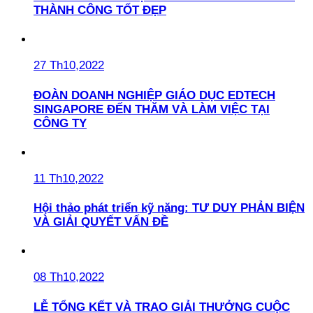
THÀNH CÔNG TỐT ĐẸP
27 Th10,2022
ĐOÀN DOANH NGHIỆP GIÁO DỤC EDTECH
SINGAPORE ĐẾN THĂM VÀ LÀM VIỆC TẠI
CÔNG TY
11 Th10,2022
Hội thảo phát triển kỹ năng: TƯ DUY PHẢN BIỆN
VÀ GIẢI QUYẾT VẤN ĐỀ
08 Th10,2022
LỄ TỔNG KẾT VÀ TRAO GIẢI THƯỞNG CUỘC