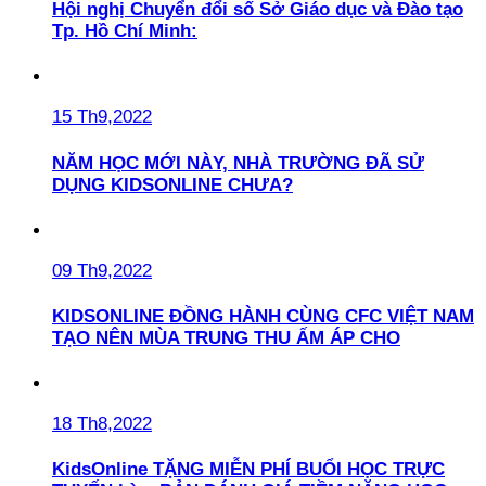
Hội nghị Chuyển đổi số Sở Giáo dục và Đào tạo
Tp. Hồ Chí Minh:
15 Th9,2022
NĂM HỌC MỚI NÀY, NHÀ TRƯỜNG ĐÃ SỬ
DỤNG KIDSONLINE CHƯA?
09 Th9,2022
KIDSONLINE ĐỒNG HÀNH CÙNG CFC VIỆT NAM
TẠO NÊN MÙA TRUNG THU ẤM ÁP CHO
18 Th8,2022
KidsOnline TẶNG MIỄN PHÍ BUỔI HỌC TRỰC