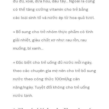
đu đủ, xoài, dưa hấu, dâu tây…
Ngoài ra cũng
có thể tăng cường vitamin cho trẻ bằng
các loại sinh tố và nước ép từ hoa quả tươi.
+ Bổ sung cho trẻ nhóm thực phẩm có tính
giải nhiệt, giàu chất xơ như: rau rền, rau
muống, bí xanh…
+ Đặc biệt cho trẻ uống đủ nước mỗi ngày,
theo các chuyên gia mẹ nên cho trẻ bổ sung
nước theo công thức 100ml/kg cân
nặng/ngày. Tuyệt đối không cho trẻ uống
nước lạnh.