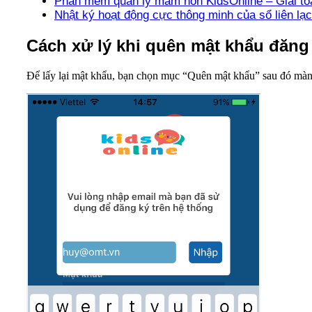
Phần mềm quản lý mầm non KidsOnline – Giải toả
Nhật ký hoạt động cực thông minh của sổ liên lạc
Cách xử lý khi quên mật khẩu đă
Để lấy lại mật khẩu, bạn chọn mục “Quên mật khẩu” sau đó màn 