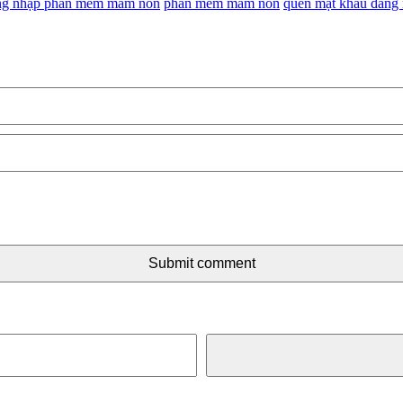
g nhập phần mềm mầm non
phần mềm mầm non
quên mật khẩu đăng
Submit comment