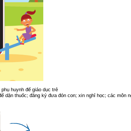
 phụ huynh để giáo dục trẻ
 dặn thuốc; đăng ký đưa đón con; xin nghỉ học; các môn ngo