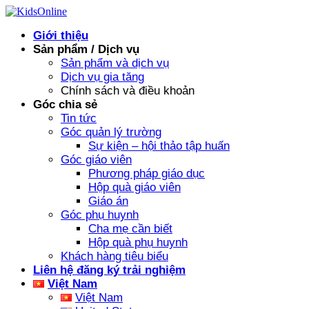
Skip
to
Giới thiệu
content
Sản phẩm / Dịch vụ
Sản phẩm và dịch vụ
Dịch vụ gia tăng
Chính sách và điều khoản
Góc chia sẻ
Tin tức
Góc quản lý trường
Sự kiện – hội thảo tập huấn
Góc giáo viên
Phương pháp giáo dục
Hộp quà giáo viên
Giáo án
Góc phụ huynh
Cha mẹ cần biết
Hộp quà phụ huynh
Khách hàng tiêu biểu
Liên hệ đăng ký trải nghiệm
Việt Nam
Việt Nam