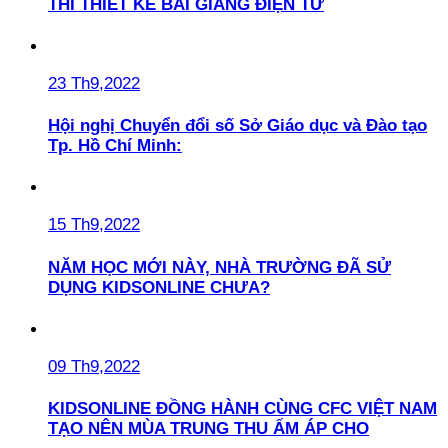
THI THIẾT KẾ BÀI GIẢNG ĐIỆN TỬ
23 Th9,2022
Hội nghị Chuyển đổi số Sở Giáo dục và Đào tạo
Tp. Hồ Chí Minh:
15 Th9,2022
NĂM HỌC MỚI NÀY, NHÀ TRƯỜNG ĐÃ SỬ
DỤNG KIDSONLINE CHƯA?
09 Th9,2022
KIDSONLINE ĐỒNG HÀNH CÙNG CFC VIỆT NAM
TẠO NÊN MÙA TRUNG THU ẤM ÁP CHO