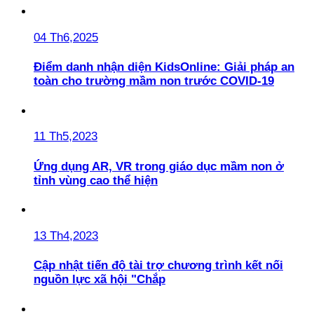
04 Th6,2025
Điểm danh nhận diện KidsOnline: Giải pháp an
toàn cho trường mầm non trước COVID-19
11 Th5,2023
Ứng dụng AR, VR trong giáo dục mầm non ở
tỉnh vùng cao thể hiện
13 Th4,2023
Cập nhật tiến độ tài trợ chương trình kết nối
nguồn lực xã hội "Chắp