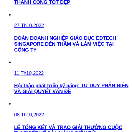
THÀNH CÔNG TỐT ĐẸP
27 Th10,2022
ĐOÀN DOANH NGHIỆP GIÁO DỤC EDTECH
SINGAPORE ĐẾN THĂM VÀ LÀM VIỆC TẠI
CÔNG TY
11 Th10,2022
Hội thảo phát triển kỹ năng: TƯ DUY PHẢN BIỆN
VÀ GIẢI QUYẾT VẤN ĐỀ
08 Th10,2022
LỄ TỔNG KẾT VÀ TRAO GIẢI THƯỞNG CUỘC