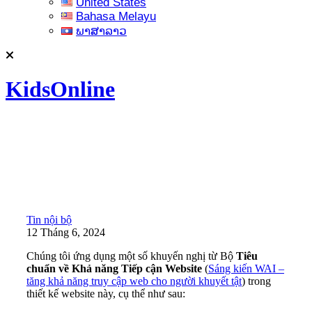
United States
Bahasa Melayu
ພາສາລາວ
KidsOnline
Tin nội bộ
12 Tháng 6, 2024
Chúng tôi ứng dụng một số khuyến nghị từ Bộ
Tiêu
chuẩn về Khả năng Tiếp cận Website
(
Sáng kiến WAI –
tăng khả năng truy cập web cho người khuyết tật
) trong
thiết kế website này, cụ thể như sau: