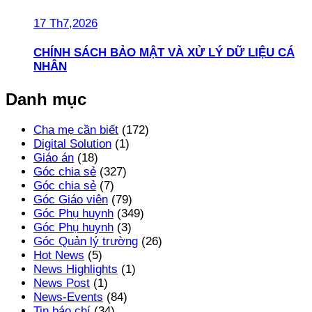
17 Th7,2026
CHÍNH SÁCH BẢO MẬT VÀ XỬ LÝ DỮ LIỆU CÁ
NHÂN
Danh mục
Cha mẹ cần biết
(172)
Digital Solution
(1)
Giáo án
(18)
Góc chia sẻ
(327)
Góc chia sẻ
(7)
Góc Giáo viên
(79)
Góc Phụ huynh
(349)
Góc Phụ huynh
(3)
Góc Quản lý trường
(26)
Hot News
(5)
News Highlights
(1)
News Post
(1)
News-Events
(84)
Tin báo chí
(34)