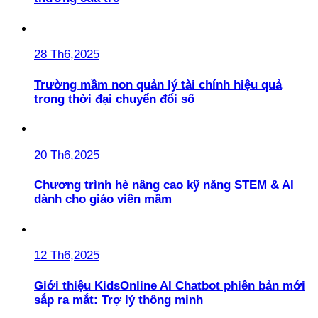
28 Th6,2025
Trường mầm non quản lý tài chính hiệu quả
trong thời đại chuyển đổi số
20 Th6,2025
Chương trình hè nâng cao kỹ năng STEM & AI
dành cho giáo viên mầm
12 Th6,2025
Giới thiệu KidsOnline AI Chatbot phiên bản mới
sắp ra mắt: Trợ lý thông minh