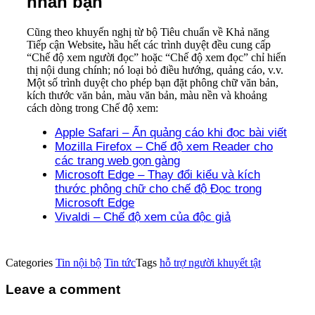
nhân bạn
Cũng theo khuyến nghị từ bộ Tiêu chuẩn về Khả năng
Tiếp cận Website
,
hầu hết các trình duyệt đều cung cấp
“Chế độ xem người đọc” hoặc “Chế độ xem đọc” chỉ hiển
thị nội dung chính; nó loại bỏ điều hướng, quảng cáo, v.v.
Một số trình duyệt cho phép bạn đặt phông chữ văn bản,
kích thước văn bản, màu văn bản, màu nền và khoảng
cách dòng trong Chế độ xem:
Apple Safari – Ẩn quảng cáo khi đọc bài viết
Mozilla Firefox – Chế độ xem Reader cho
các trang web gọn gàng
Microsoft Edge – Thay đổi kiểu và kích
thước phông chữ cho chế độ Đọc trong
Microsoft Edge
Vivaldi – Chế độ xem của độc giả
Categories
Tin nội bộ
Tin tức
Tags
hỗ trợ người khuyết tật
Leave a comment