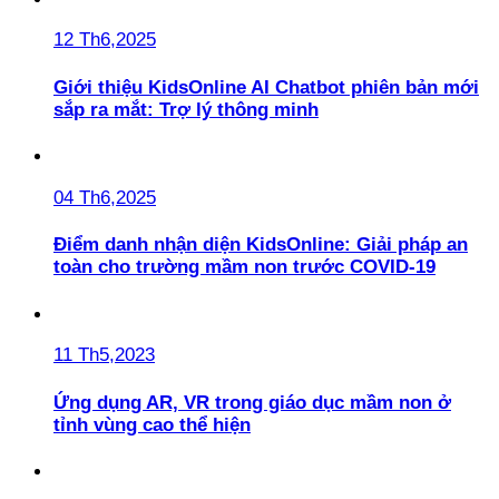
12 Th6,2025
Giới thiệu KidsOnline AI Chatbot phiên bản mới
sắp ra mắt: Trợ lý thông minh
04 Th6,2025
Điểm danh nhận diện KidsOnline: Giải pháp an
toàn cho trường mầm non trước COVID-19
11 Th5,2023
Ứng dụng AR, VR trong giáo dục mầm non ở
tỉnh vùng cao thể hiện