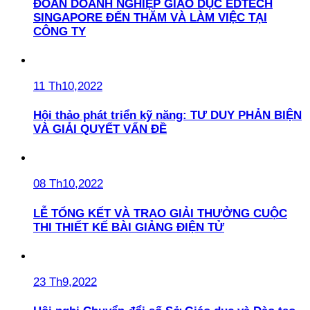
ĐOÀN DOANH NGHIỆP GIÁO DỤC EDTECH
SINGAPORE ĐẾN THĂM VÀ LÀM VIỆC TẠI
CÔNG TY
11 Th10,2022
Hội thảo phát triển kỹ năng: TƯ DUY PHẢN BIỆN
VÀ GIẢI QUYẾT VẤN ĐỀ
08 Th10,2022
LỄ TỔNG KẾT VÀ TRAO GIẢI THƯỞNG CUỘC
THI THIẾT KẾ BÀI GIẢNG ĐIỆN TỬ
23 Th9,2022