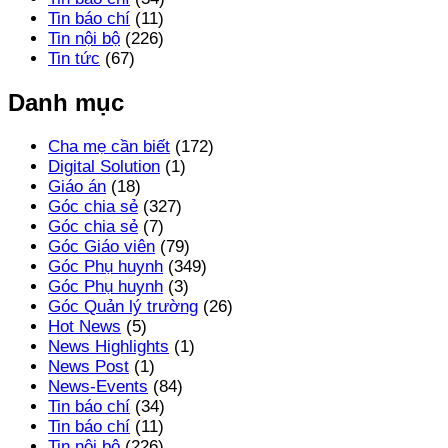
Tin báo chí
(11)
Tin nội bộ
(226)
Tin tức
(67)
Danh mục
Cha mẹ cần biết
(172)
Digital Solution
(1)
Giáo án
(18)
Góc chia sẻ
(327)
Góc chia sẻ
(7)
Góc Giáo viên
(79)
Góc Phụ huynh
(349)
Góc Phụ huynh
(3)
Góc Quản lý trường
(26)
Hot News
(5)
News Highlights
(1)
News Post
(1)
News-Events
(84)
Tin báo chí
(34)
Tin báo chí
(11)
Tin nội bộ
(226)