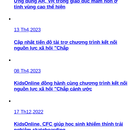
Ứng dụng AR, VR trong giáo dục mầm non ở
tỉnh vùng cao thể hiện
13 Th4,2023
Cập nhật tiến độ tài trợ chương trình kết nối
nguồn lực xã hội "Chắp
08 Th4,2023
KidsOnline đồng hành cùng chương trình kết nối
nguồn lực xã hội "Chắp cánh ước
17 Th12,2022
KidsOnline, CFC giúp học sinh khiếm thính trải
nghiệm skateboarding