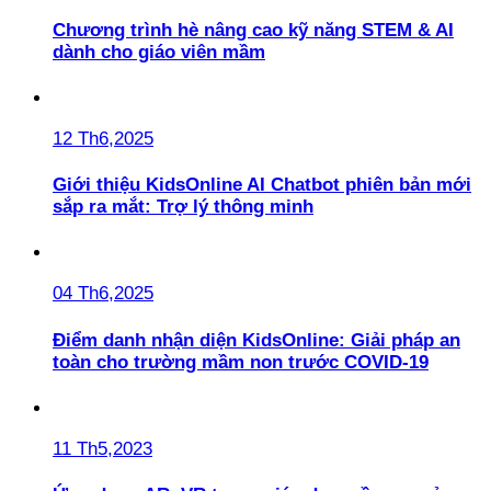
Chương trình hè nâng cao kỹ năng STEM & AI
dành cho giáo viên mầm
12 Th6,2025
Giới thiệu KidsOnline AI Chatbot phiên bản mới
sắp ra mắt: Trợ lý thông minh
04 Th6,2025
Điểm danh nhận diện KidsOnline: Giải pháp an
toàn cho trường mầm non trước COVID-19
11 Th5,2023