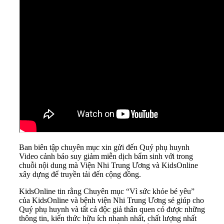
Ban biên tập chuyên mục xin gửi đến Quý phụ huynh
Video cảnh báo suy giảm miễn dịch bẩm sinh với trong
chuỗi nội dung mà Viện Nhi Trung Ương và KidsOnline
xây dựng để truyền tải đến cộng đồng.
KidsOnline tin rằng Chuyên mục “Vì sức khỏe bé yêu”
của KidsOnline và bệnh viện Nhi Trung Ương sẻ giúp cho
Quý phụ huynh và tất cả độc giả thân quen có được những
thông tin, kiến thức hữu ích nhanh nhất, chất lượng nhất