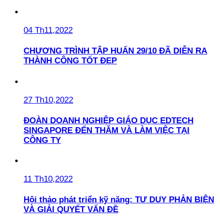
04 Th11,2022
CHƯƠNG TRÌNH TẬP HUẤN 29/10 ĐÃ DIỄN RA
THÀNH CÔNG TỐT ĐẸP
27 Th10,2022
ĐOÀN DOANH NGHIỆP GIÁO DỤC EDTECH
SINGAPORE ĐẾN THĂM VÀ LÀM VIỆC TẠI
CÔNG TY
11 Th10,2022
Hội thảo phát triển kỹ năng: TƯ DUY PHẢN BIỆN
VÀ GIẢI QUYẾT VẤN ĐỀ