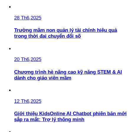
28 Th6,2025
Trường mầm non quản lý tài chính hiệu quả
trong thời đại chuyển đổi số
20 Th6,2025
Chương trình hè nâng cao kỹ năng STEM & AI
dành cho giáo viên mầm
12 Th6,2025
Giới thiệu KidsOnline AI Chatbot phiên bản mới
sắp ra mắt: Trợ lý thông minh