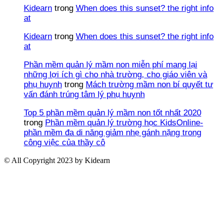
Kidearn
trong
When does this sunset? the right info
at
Kidearn
trong
When does this sunset? the right info
at
Phần mềm quản lý mầm non miễn phí mang lại
những lợi ích gì cho nhà trường, cho giáo viên và
phụ huynh
trong
Mách trường mầm non bí quyết tư
vấn đánh trúng tâm lý phụ huynh
Top 5 phần mềm quản lý mầm non tốt nhất 2020
trong
Phần mềm quản lý trường học KidsOnline-
phần mềm đa di năng giảm nhẹ gánh nặng trong
công việc của thầy cô
© All Copyright 2023 by Kidearn