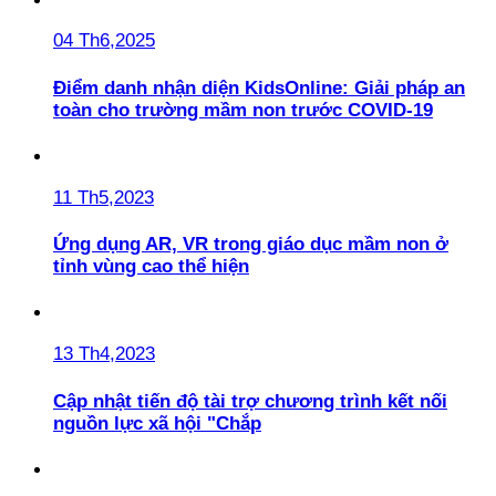
04 Th6,2025
Điểm danh nhận diện KidsOnline: Giải pháp an
toàn cho trường mầm non trước COVID-19
11 Th5,2023
Ứng dụng AR, VR trong giáo dục mầm non ở
tỉnh vùng cao thể hiện
13 Th4,2023
Cập nhật tiến độ tài trợ chương trình kết nối
nguồn lực xã hội "Chắp