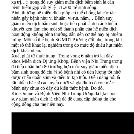
xạ trị…); trong đó suy giảm miễn dịch bẩm sinh là căn
bệnh hiếm gặp với tỷ lệ 1/1.200 trẻ sinh sống.
Bình thường hệ miễn dịch giúp cơ thể chống lại các tác
nhân gây bệnh như vi khuẩn, vi-rút, nấm… Bệnh suy
giảm miễn dịch bẩm sinh hoặc tiên phát là do các khiếm
khuyết gen làm cho một số thành phần của hệ miễn dịch
hoạt động không bình thường dẫn đến cơ thể hay bị nhiễm
trùng. Một số thể bệnh SGMDTP tương đối nhẹ, trong khi
một số thể khác lại nghiêm trọng do mức độ thiếu hụt miễn
dịch khác nhau.
Xuất phát từ thực trạng: Trong vòng 6 năm trở lại đây,
khoa Miễn dịch-Dị ứng-Khớp, Bệnh viện Nhi Trung ương
đã tiếp nhận hơn 80 trường hợp mắc suy giảm miễn dịch
bẩm sinh trong đó chỉ ¼ số bệnh nhi có tiên lượng tốt nhờ
được chẩn đoán sớm và điều trị kịp thời. Điều đáng nói là
rất nhiều bác sĩ các tuyến dưới và gia đình có con mắc
bệnh này chưa có đầy đủ kiến thức bệnh. Do đó,
KidsOnline và Bệnh Viện Nhi Trung Ương đã lựa chọn
suy giảm miễn dịch là chủ đề để cung cấp thông tin cho
cộng đồng cha mẹ hiện nay.