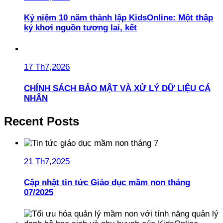
Kỷ niệm 10 năm thành lập KidsOnline: Một thập
kỷ khơi nguồn tương lai, kết
17 Th7,2026
CHÍNH SÁCH BẢO MẬT VÀ XỬ LÝ DỮ LIỆU CÁ
NHÂN
Recent Posts
21 Th7,2025
Cập nhật tin tức Giáo dục mầm non tháng
07/2025