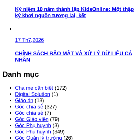
Kỷ niệm 10 năm thành lập KidsOnline: Một thập
kỷ khơi nguồn tương lai, kết
17 Th7,2026
CHÍNH SÁCH BẢO MẬT VÀ XỬ LÝ DỮ LIỆU CÁ
NHÂN
Danh mục
Cha mẹ cần biết
(172)
Digital Solution
(1)
Giáo án
(18)
Góc chia sẻ
(327)
Góc chia sẻ
(7)
Góc Giáo viên
(79)
Góc Phụ huynh
(3)
Góc Phụ huynh
(349)
Góc Quản lý trường
(26)