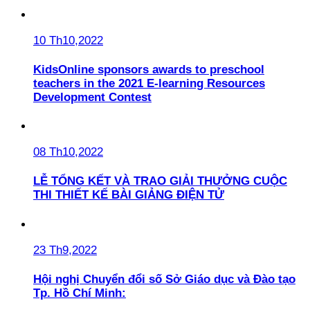
10 Th10,2022
KidsOnline sponsors awards to preschool
teachers in the 2021 E-learning Resources
Development Contest
08 Th10,2022
LỄ TỔNG KẾT VÀ TRAO GIẢI THƯỞNG CUỘC
THI THIẾT KẾ BÀI GIẢNG ĐIỆN TỬ
23 Th9,2022
Hội nghị Chuyển đổi số Sở Giáo dục và Đào tạo
Tp. Hồ Chí Minh: