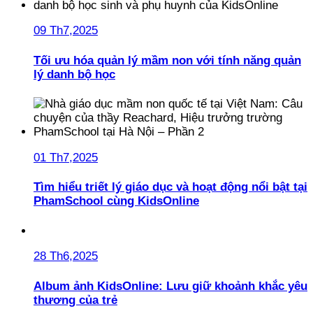
09 Th7,2025
Tối ưu hóa quản lý mầm non với tính năng quản
lý danh bộ học
01 Th7,2025
Tìm hiểu triết lý giáo dục và hoạt động nổi bật tại
PhamSchool cùng KidsOnline
28 Th6,2025
Album ảnh KidsOnline: Lưu giữ khoảnh khắc yêu
thương của trẻ