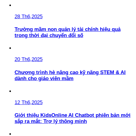
28 Th6,2025
Trường mầm non quản lý tài chính hiệu quả
trong thời đại chuyển đổi số
20 Th6,2025
Chương trình hè nâng cao kỹ năng STEM & AI
dành cho giáo viên mầm
12 Th6,2025
Giới thiệu KidsOnline AI Chatbot phiên bản mới
sắp ra mắt: Trợ lý thông minh