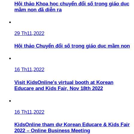
Hội thảo Khoa học chuyển đổi số trong giáo dục
mầm non đã diễn ra
29 Th11,2022
Hội thảo Chuyển đổi số trong giáo dục mầm non
16 Th11,2022
Visit KidsOnline's virtual booth at Korean
Educare and Kids Fair, Nov 18th 2022
16 Th11,2022
KidsOnline tham dự Korean Educare & Kids Fair
2022 – Online Business Meeting