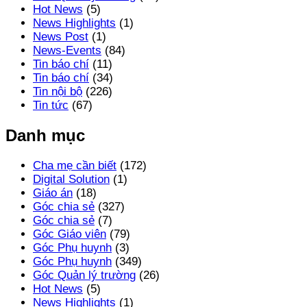
Hot News
(5)
News Highlights
(1)
News Post
(1)
News-Events
(84)
Tin báo chí
(11)
Tin báo chí
(34)
Tin nội bộ
(226)
Tin tức
(67)
Danh mục
Cha mẹ cần biết
(172)
Digital Solution
(1)
Giáo án
(18)
Góc chia sẻ
(327)
Góc chia sẻ
(7)
Góc Giáo viên
(79)
Góc Phụ huynh
(3)
Góc Phụ huynh
(349)
Góc Quản lý trường
(26)
Hot News
(5)
News Highlights
(1)