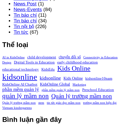
News Post
(1)
News-Events
(84)
Tin báo chí
(11)
Tin báo chí
(34)
Tin nội bộ
(226)
Tin tức
(67)
Thể loại
chuyển đổi số
child development
AI in KidsOnline
Connectivity in Education
Digital Tools in Education
early childhood education
Design
Kids Online
educational technology
KidsEdu
kidsonline
kidsonline
Kids Online
kidsonline10nam
KidsOnline Global
KidsOnline AI Chatbot
Marketing
phần mềm quản lý
Preschool Education
phần mềm quản lý mầm non
quản lý mầm non
Quản lý trường mầm non
Quản lý trường mầm non
stem
tin tức giáo dục mầm non
trường mầm non hiện đại
Vietnam kindergartens
Bình luận gần đây