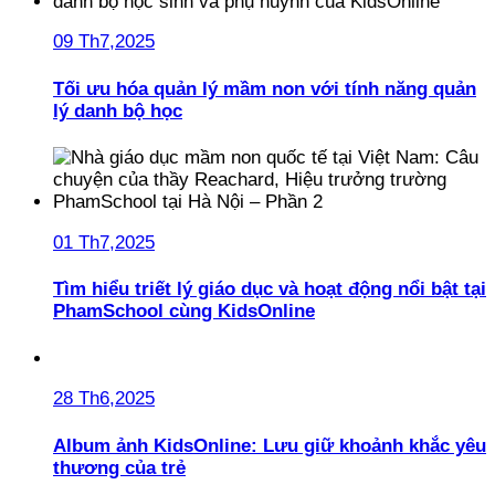
09 Th7,2025
Tối ưu hóa quản lý mầm non với tính năng quản
lý danh bộ học
01 Th7,2025
Tìm hiểu triết lý giáo dục và hoạt động nổi bật tại
PhamSchool cùng KidsOnline
28 Th6,2025
Album ảnh KidsOnline: Lưu giữ khoảnh khắc yêu
thương của trẻ