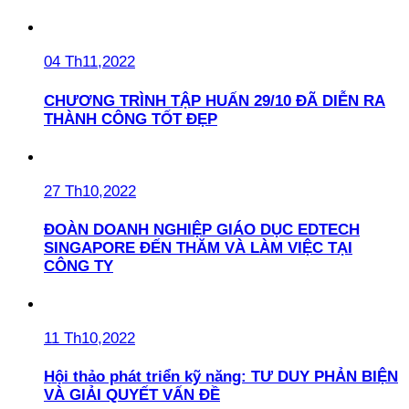
04 Th11,2022
CHƯƠNG TRÌNH TẬP HUẤN 29/10 ĐÃ DIỄN RA
THÀNH CÔNG TỐT ĐẸP
27 Th10,2022
ĐOÀN DOANH NGHIỆP GIÁO DỤC EDTECH
SINGAPORE ĐẾN THĂM VÀ LÀM VIỆC TẠI
CÔNG TY
11 Th10,2022
Hội thảo phát triển kỹ năng: TƯ DUY PHẢN BIỆN
VÀ GIẢI QUYẾT VẤN ĐỀ