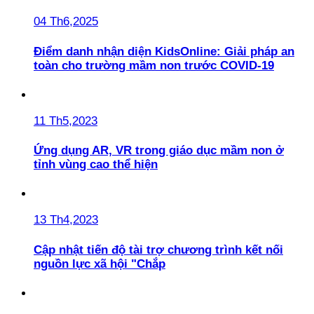
04 Th6,2025
Điểm danh nhận diện KidsOnline: Giải pháp an
toàn cho trường mầm non trước COVID-19
11 Th5,2023
Ứng dụng AR, VR trong giáo dục mầm non ở
tỉnh vùng cao thể hiện
13 Th4,2023
Cập nhật tiến độ tài trợ chương trình kết nối
nguồn lực xã hội "Chắp