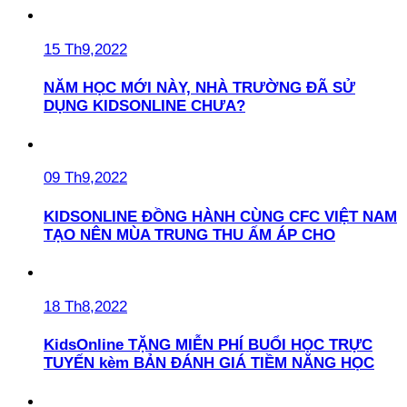
15 Th9,2022
NĂM HỌC MỚI NÀY, NHÀ TRƯỜNG ĐÃ SỬ
DỤNG KIDSONLINE CHƯA?
09 Th9,2022
KIDSONLINE ĐỒNG HÀNH CÙNG CFC VIỆT NAM
TẠO NÊN MÙA TRUNG THU ẤM ÁP CHO
18 Th8,2022
KidsOnline TẶNG MIỄN PHÍ BUỔI HỌC TRỰC
TUYẾN kèm BẢN ĐÁNH GIÁ TIỀM NĂNG HỌC