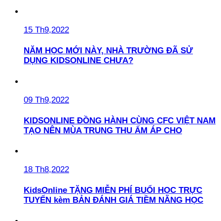
15 Th9,2022
NĂM HỌC MỚI NÀY, NHÀ TRƯỜNG ĐÃ SỬ
DỤNG KIDSONLINE CHƯA?
09 Th9,2022
KIDSONLINE ĐỒNG HÀNH CÙNG CFC VIỆT NAM
TẠO NÊN MÙA TRUNG THU ẤM ÁP CHO
18 Th8,2022
KidsOnline TẶNG MIỄN PHÍ BUỔI HỌC TRỰC
TUYẾN kèm BẢN ĐÁNH GIÁ TIỀM NĂNG HỌC