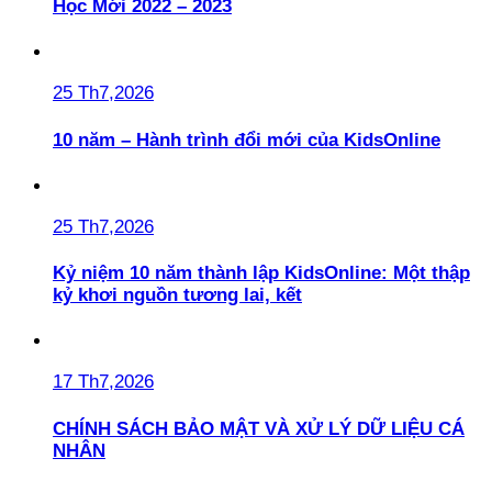
Học Mới 2022 – 2023
25 Th7,2026
10 năm – Hành trình đổi mới của KidsOnline
25 Th7,2026
Kỷ niệm 10 năm thành lập KidsOnline: Một thập
kỷ khơi nguồn tương lai, kết
17 Th7,2026
CHÍNH SÁCH BẢO MẬT VÀ XỬ LÝ DỮ LIỆU CÁ
NHÂN