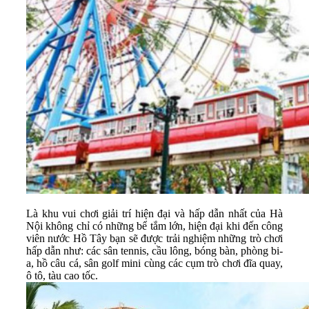
Là khu vui chơi giải trí hiện đại và hấp dẫn nhất của Hà
Nội không chỉ có những bể tắm lớn, hiện đại khi đến công
viên nước Hồ Tây bạn sẽ được trải nghiệm những trò chơi
hấp dẫn như: các sân tennis, cầu lông, bóng bàn, phòng bi-
a, hồ câu cá, sân golf mini cùng các cụm trò chơi đĩa quay,
ô tô, tàu cao tốc.