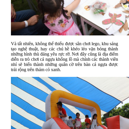
Và tất nhiên, không thể thiếu được sân chơi lego, khu sáng
tạo nghệ thuật, hay các chú hề khéo léo vặn bóng thành
những hình thù đáng yêu rực rỡ. Nơi đây cũng là địa điểm
diễn ra trò chơi cá ngựa khổng lồ mà chính các thành viên
nhí sẽ biến thành những quân cờ trên bàn cá ngựa được
trải rộng trên thảm cỏ xanh.