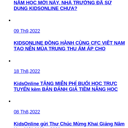
NĂM HỌC MỚI NÀY, NHÀ TRƯỜNG ĐÃ SỬ
DỤNG KIDSONLINE CHƯA?
09 Th9,2022
KIDSONLINE ĐỒNG HÀNH CÙNG CFC VIỆT NAM
TẠO NÊN MÙA TRUNG THU ẤM ÁP CHO
18 Th8,2022
KidsOnline TẶNG MIỄN PHÍ BUỔI HỌC TRỰC
TUYẾN kèm BẢN ĐÁNH GIÁ TIỀM NĂNG HỌC
08 Th8,2022
KidsOnline gửi Thư Chúc Mừng Khai Giảng Năm