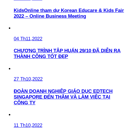
KidsOnline tham dự Korean Educare & Kids Fair
2022 – Online Business Meeting
04 Th11,2022
CHƯƠNG TRÌNH TẬP HUẤN 29/10 ĐÃ DIỄN RA
THÀNH CÔNG TỐT ĐẸP
27 Th10,2022
ĐOÀN DOANH NGHIỆP GIÁO DỤC EDTECH
SINGAPORE ĐẾN THĂM VÀ LÀM VIỆC TẠI
CÔNG TY
11 Th10,2022