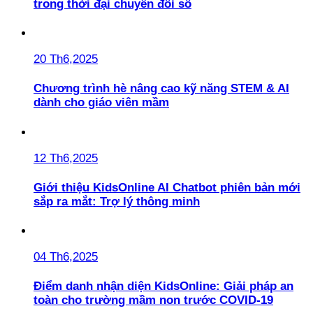
trong thời đại chuyển đổi số
20 Th6,2025
Chương trình hè nâng cao kỹ năng STEM & AI
dành cho giáo viên mầm
12 Th6,2025
Giới thiệu KidsOnline AI Chatbot phiên bản mới
sắp ra mắt: Trợ lý thông minh
04 Th6,2025
Điểm danh nhận diện KidsOnline: Giải pháp an
toàn cho trường mầm non trước COVID-19