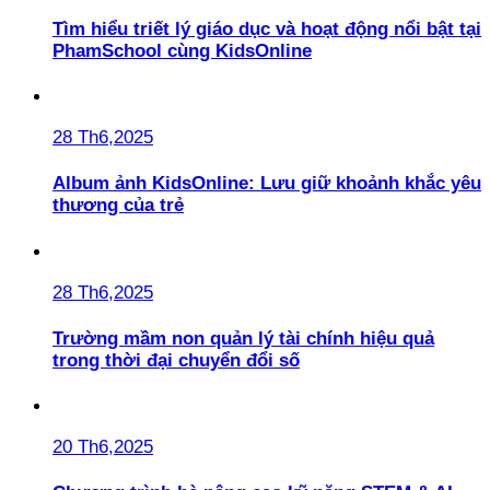
Tìm hiểu triết lý giáo dục và hoạt động nổi bật tại
PhamSchool cùng KidsOnline
28 Th6,2025
Album ảnh KidsOnline: Lưu giữ khoảnh khắc yêu
thương của trẻ
28 Th6,2025
Trường mầm non quản lý tài chính hiệu quả
trong thời đại chuyển đổi số
20 Th6,2025