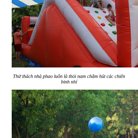
Thử thách nhà phao luôn là thỏi nam châm hút các chiến
binh nhí