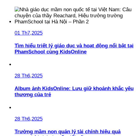
01 Th7,2025
Tìm hiểu triết lý giáo dục và hoạt động nổi bật tại
PhamSchool cùng KidsOnline
28 Th6,2025
Album ảnh KidsOnline: Lưu giữ khoảnh khắc yêu
thương của trẻ
28 Th6,2025
Trường mầm non quản lý tài chính hiệu quả