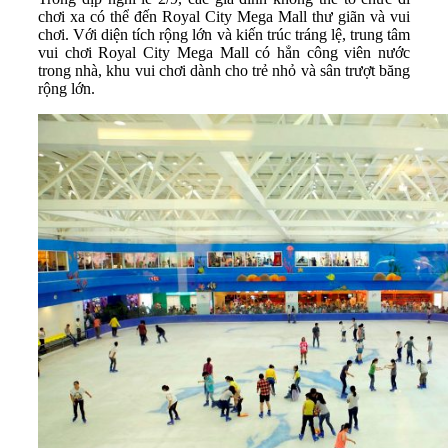
chơi xa có thể đến Royal City Mega Mall thư giãn và vui
chơi. Với diện tích rộng lớn và kiến trúc tráng lệ, trung tâm
vui chơi Royal City Mega Mall có hẳn công viên nước
trong nhà, khu vui chơi dành cho trẻ nhỏ và sân trượt băng
rộng lớn.