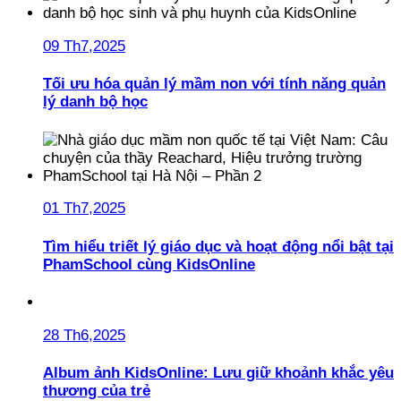
09 Th7,2025
Tối ưu hóa quản lý mầm non với tính năng quản
lý danh bộ học
01 Th7,2025
Tìm hiểu triết lý giáo dục và hoạt động nổi bật tại
PhamSchool cùng KidsOnline
28 Th6,2025
Album ảnh KidsOnline: Lưu giữ khoảnh khắc yêu
thương của trẻ