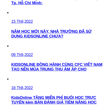
Tp. Hồ Chí Minh:
15 Th9,2022
NĂM HỌC MỚI NÀY, NHÀ TRƯỜNG ĐÃ SỬ
DỤNG KIDSONLINE CHƯA?
09 Th9,2022
KIDSONLINE ĐỒNG HÀNH CÙNG CFC VIỆT NAM
TẠO NÊN MÙA TRUNG THU ẤM ÁP CHO
18 Th8,2022
KidsOnline TẶNG MIỄN PHÍ BUỔI HỌC TRỰC
TUYẾN kèm BẢN ĐÁNH GIÁ TIỀM NĂNG HỌC