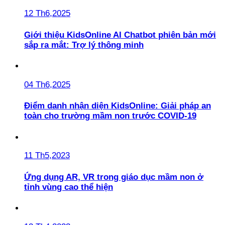
12 Th6,2025
Giới thiệu KidsOnline AI Chatbot phiên bản mới
sắp ra mắt: Trợ lý thông minh
04 Th6,2025
Điểm danh nhận diện KidsOnline: Giải pháp an
toàn cho trường mầm non trước COVID-19
11 Th5,2023
Ứng dụng AR, VR trong giáo dục mầm non ở
tỉnh vùng cao thể hiện