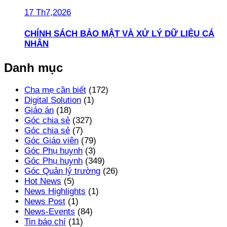
17 Th7,2026
CHÍNH SÁCH BẢO MẬT VÀ XỬ LÝ DỮ LIỆU CÁ
NHÂN
Danh mục
Cha mẹ cần biết
(172)
Digital Solution
(1)
Giáo án
(18)
Góc chia sẻ
(327)
Góc chia sẻ
(7)
Góc Giáo viên
(79)
Góc Phụ huynh
(3)
Góc Phụ huynh
(349)
Góc Quản lý trường
(26)
Hot News
(5)
News Highlights
(1)
News Post
(1)
News-Events
(84)
Tin báo chí
(11)