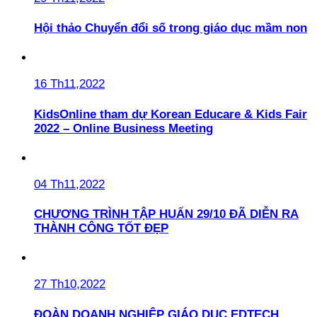
Hội thảo Chuyển đổi số trong giáo dục mầm non
16 Th11,2022
KidsOnline tham dự Korean Educare & Kids Fair
2022 – Online Business Meeting
04 Th11,2022
CHƯƠNG TRÌNH TẬP HUẤN 29/10 ĐÃ DIỄN RA
THÀNH CÔNG TỐT ĐẸP
27 Th10,2022
ĐOÀN DOANH NGHIỆP GIÁO DỤC EDTECH