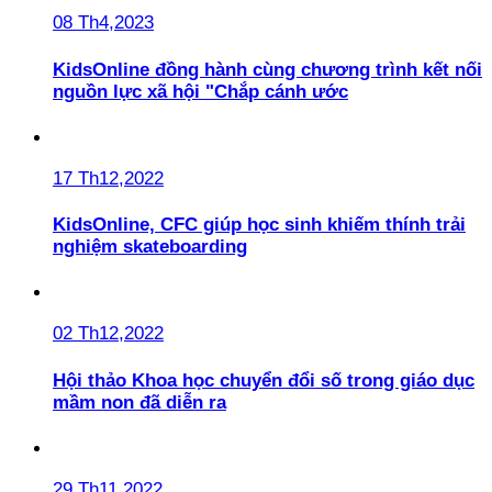
08 Th4,2023
KidsOnline đồng hành cùng chương trình kết nối
nguồn lực xã hội "Chắp cánh ước
17 Th12,2022
KidsOnline, CFC giúp học sinh khiếm thính trải
nghiệm skateboarding
02 Th12,2022
Hội thảo Khoa học chuyển đổi số trong giáo dục
mầm non đã diễn ra
29 Th11,2022