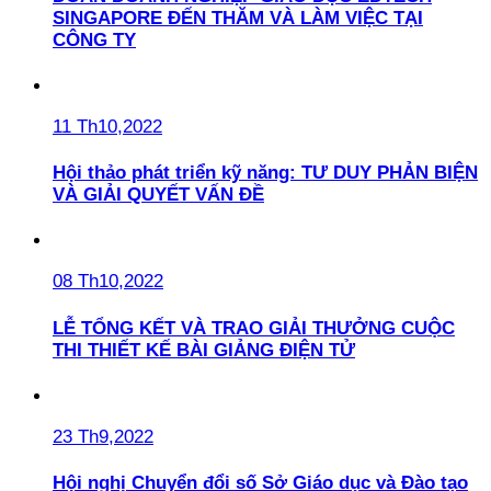
SINGAPORE ĐẾN THĂM VÀ LÀM VIỆC TẠI
CÔNG TY
11 Th10,2022
Hội thảo phát triển kỹ năng: TƯ DUY PHẢN BIỆN
VÀ GIẢI QUYẾT VẤN ĐỀ
08 Th10,2022
LỄ TỔNG KẾT VÀ TRAO GIẢI THƯỞNG CUỘC
THI THIẾT KẾ BÀI GIẢNG ĐIỆN TỬ
23 Th9,2022
Hội nghị Chuyển đổi số Sở Giáo dục và Đào tạo