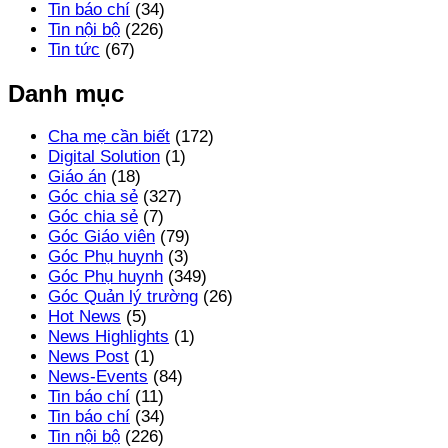
Tin báo chí
(34)
Tin nội bộ
(226)
Tin tức
(67)
Danh mục
Cha mẹ cần biết
(172)
Digital Solution
(1)
Giáo án
(18)
Góc chia sẻ
(327)
Góc chia sẻ
(7)
Góc Giáo viên
(79)
Góc Phụ huynh
(3)
Góc Phụ huynh
(349)
Góc Quản lý trường
(26)
Hot News
(5)
News Highlights
(1)
News Post
(1)
News-Events
(84)
Tin báo chí
(11)
Tin báo chí
(34)
Tin nội bộ
(226)