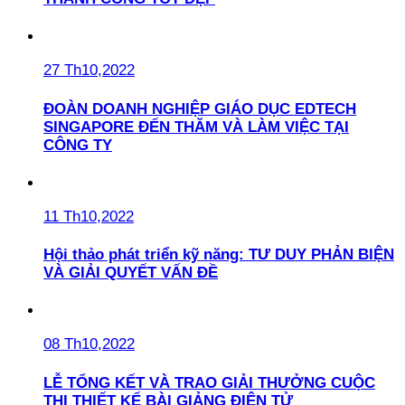
27 Th10,2022
ĐOÀN DOANH NGHIỆP GIÁO DỤC EDTECH
SINGAPORE ĐẾN THĂM VÀ LÀM VIỆC TẠI
CÔNG TY
11 Th10,2022
Hội thảo phát triển kỹ năng: TƯ DUY PHẢN BIỆN
VÀ GIẢI QUYẾT VẤN ĐỀ
08 Th10,2022
LỄ TỔNG KẾT VÀ TRAO GIẢI THƯỞNG CUỘC
THI THIẾT KẾ BÀI GIẢNG ĐIỆN TỬ