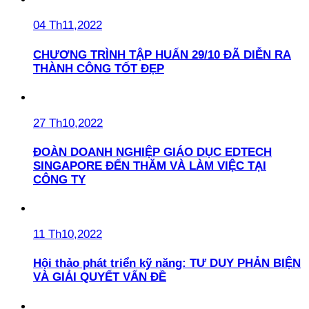
04 Th11,2022
CHƯƠNG TRÌNH TẬP HUẤN 29/10 ĐÃ DIỄN RA
THÀNH CÔNG TỐT ĐẸP
27 Th10,2022
ĐOÀN DOANH NGHIỆP GIÁO DỤC EDTECH
SINGAPORE ĐẾN THĂM VÀ LÀM VIỆC TẠI
CÔNG TY
11 Th10,2022
Hội thảo phát triển kỹ năng: TƯ DUY PHẢN BIỆN
VÀ GIẢI QUYẾT VẤN ĐỀ