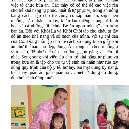
việc tổ chức bữa ăn. Các thầy cô có thể đề cao việc rèn
cho trẻ khả năng tự phục, nhất là tự phục vụ trong ăn uống
bằng cách: Tập cho trẻ cùng cô sắp bàn ăn, sắp chén
muỗng, sắp khăn lau tay, khăn lau miệng, trang trí bình
hoa và cả những lời “chúc Bé ăn ngon miệng” cho từng
bàn ăn. Đối với Khối Lá và Khối Chồi tập cho cháu tự lấy
đồ ăn theo khả năng và sở thích của mình, với sự chỉ dẫn
của Cô. Đồng thời tập cho trẻ cách sử dụng khăn giấy khi
ăn như thế nào cho đẹp, đúng. Ăn xong cất chén muỗng ở
vị trí nào, để như thế nào cho đúng, gọn gàng và tiện lợi
nhất. Song song với việc tập cho trẻ khả năng tự phục vụ
trong bữa ăn là tập cho trẻ tự vệ sinh cá nhân như rửa tay
đúng quy trình của bộ y tế, hơ tay, lau mặt đúng kỹ năng,
biết thay quần áo, gấp quần áo…, biết sử dụng đồ dùng,
đồ chơi cách đúng mức…..