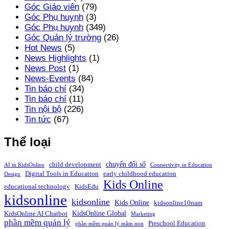
Góc Giáo viên
(79)
Góc Phụ huynh
(3)
Góc Phụ huynh
(349)
Góc Quản lý trường
(26)
Hot News
(5)
News Highlights
(1)
News Post
(1)
News-Events
(84)
Tin báo chí
(34)
Tin báo chí
(11)
Tin nội bộ
(226)
Tin tức
(67)
Thể loại
chuyển đổi số
child development
AI in KidsOnline
Connectivity in Education
Digital Tools in Education
early childhood education
Design
Kids Online
educational technology
KidsEdu
kidsonline
kidsonline
Kids Online
kidsonline10nam
KidsOnline Global
KidsOnline AI Chatbot
Marketing
phần mềm quản lý
Preschool Education
phần mềm quản lý mầm non