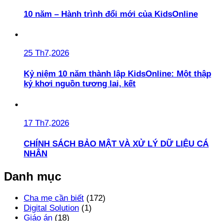
10 năm – Hành trình đổi mới của KidsOnline
25 Th7,2026
Kỷ niệm 10 năm thành lập KidsOnline: Một thập
kỷ khơi nguồn tương lai, kết
17 Th7,2026
CHÍNH SÁCH BẢO MẬT VÀ XỬ LÝ DỮ LIỆU CÁ
NHÂN
Danh mục
Cha mẹ cần biết
(172)
Digital Solution
(1)
Giáo án
(18)