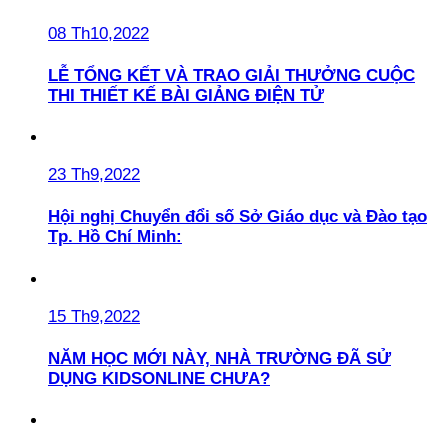
08 Th10,2022
LỄ TỔNG KẾT VÀ TRAO GIẢI THƯỞNG CUỘC
THI THIẾT KẾ BÀI GIẢNG ĐIỆN TỬ
23 Th9,2022
Hội nghị Chuyển đổi số Sở Giáo dục và Đào tạo
Tp. Hồ Chí Minh:
15 Th9,2022
NĂM HỌC MỚI NÀY, NHÀ TRƯỜNG ĐÃ SỬ
DỤNG KIDSONLINE CHƯA?