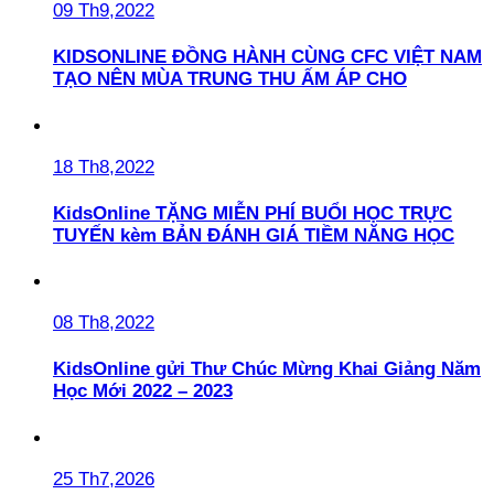
09 Th9,2022
KIDSONLINE ĐỒNG HÀNH CÙNG CFC VIỆT NAM
TẠO NÊN MÙA TRUNG THU ẤM ÁP CHO
18 Th8,2022
KidsOnline TẶNG MIỄN PHÍ BUỔI HỌC TRỰC
TUYẾN kèm BẢN ĐÁNH GIÁ TIỀM NĂNG HỌC
08 Th8,2022
KidsOnline gửi Thư Chúc Mừng Khai Giảng Năm
Học Mới 2022 – 2023
25 Th7,2026