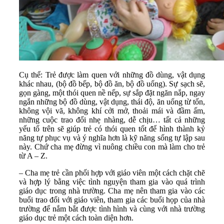
Cụ thể: Trẻ được làm quen với những đồ dùng, vật dụng
khác nhau, (bộ đồ bếp, bộ đồ ăn, bộ đồ uống). Sự sạch sẽ,
gọn gàng, một thói quen nề nếp, sự sắp đặt ngăn nắp, ngay
ngắn những bộ đồ dùng, vật dụng, thái độ, ăn uống từ tốn,
không vội vã, không khí cởi mở, thoải mái và đầm ấm,
những cuộc trao đổi nhẹ nhàng, dễ chịu… tất cả những
yếu tố trên sẽ giúp trẻ có thói quen tốt để hình thành kỷ
năng tự phục vụ và ý nghĩa hơn là kỹ năng sống tự lập sau
này. Chứ cha mẹ đừng vì nuông chiều con mà làm cho trẻ
từ A – Z.
– Cha mẹ trẻ cần phối hợp với giáo viên một cách chặt chẽ
và hợp lý bằng việc tình nguyện tham gia vào quá trình
giáo dục trong nhà trường. Cha mẹ nên tham gia vào các
buổi trao đổi với giáo viên, tham gia các buổi họp của nhà
trường để nắm bắt được tình hình và cùng với nhà trường
giáo dục trẻ một cách toàn diện hơn.