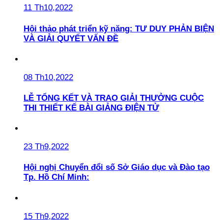
11 Th10,2022
Hội thảo phát triển kỹ năng: TƯ DUY PHẢN BIỆN
VÀ GIẢI QUYẾT VẤN ĐỀ
08 Th10,2022
LỄ TỔNG KẾT VÀ TRAO GIẢI THƯỞNG CUỘC
THI THIẾT KẾ BÀI GIẢNG ĐIỆN TỬ
23 Th9,2022
Hội nghị Chuyển đổi số Sở Giáo dục và Đào tạo
Tp. Hồ Chí Minh:
15 Th9,2022