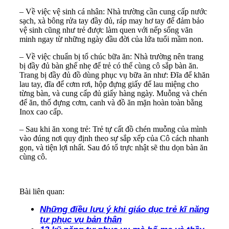
– Về việc vệ sinh cá nhân: Nhà trường cần cung cấp nước
sạch, xà bông rửa tay đầy đủ, ráp may hơ tay để đảm bảo
vệ sinh cũng như trẻ được làm quen với nếp sống văn
minh ngay từ những ngày đầu đời của lứa tuổi mầm non.
– Về việc chuẩn bị tổ chúc bữa ăn: Nhà trường nên trang
bị đầy đủ bàn ghế nhẹ để trẻ có thể cùng cô sắp bàn ăn.
Trang bị đầy đủ đồ dùng phục vụ bữa ăn như: Đĩa để khăn
lau tay, đĩa để cơm rơi, hộp đựng giấy để lau miệng cho
từng bàn, và cung cấp đủ giấy hàng ngày. Muỗng và chén
để ăn, thố đựng cơm, canh và đồ ăn mặn hoàn toàn bằng
Inox cao cấp.
– Sau khi ăn xong trẻ: Trẻ tự cất đồ chén muỗng của mình
vào đúng nơi quy định theo sự sắp xếp của Cô cách nhanh
gọn, và tiện lợi nhất. Sau đó tổ trực nhật sẽ thu dọn bàn ăn
cùng cô.
Bài liên quan:
Những điều lưu ý khi giáo dục trẻ kĩ năng
tự phục vụ bản thân