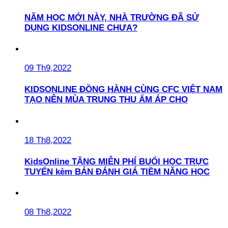
NĂM HỌC MỚI NÀY, NHÀ TRƯỜNG ĐÃ SỬ
DỤNG KIDSONLINE CHƯA?
09 Th9,2022
KIDSONLINE ĐỒNG HÀNH CÙNG CFC VIỆT NAM
TẠO NÊN MÙA TRUNG THU ẤM ÁP CHO
18 Th8,2022
KidsOnline TẶNG MIỄN PHÍ BUỔI HỌC TRỰC
TUYẾN kèm BẢN ĐÁNH GIÁ TIỀM NĂNG HỌC
08 Th8,2022