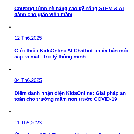
Chương trình hè nâng cao kỹ năng STEM & AI
dành cho giáo viên mầm
12 Th6,2025
Giới thiệu KidsOnline AI Chatbot phiên bản mới
sắp ra mắt: Trợ lý thông minh
04 Th6,2025
Điểm danh nhận diện KidsOnline: Giải pháp an
toàn cho trường mầm non trước COVID-19
11 Th5,2023