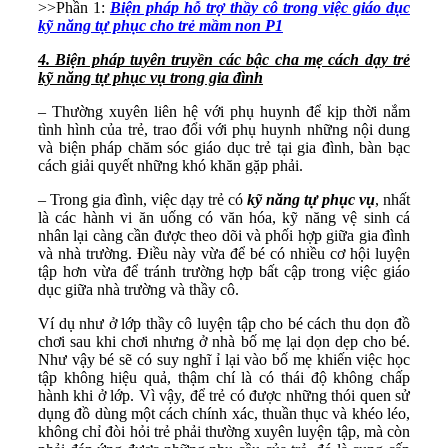
>>Phần 1:
Biện pháp hỗ trợ thầy cô trong việc giáo dục
kỹ năng tự phục cho trẻ mầm non P1
4. Biện pháp tuyên truyền các bậc cha mẹ cách dạy trẻ
kỹ năng tự phục vụ trong gia đình
– Thường xuyên liên hệ với phụ huynh để kịp thời nắm
tình hình của trẻ, trao đổi với phụ huynh những nội dung
và biện pháp chăm sóc giáo dục trẻ tại gia đình, bàn bạc
cách giải quyết những khó khăn gặp phải.
– Trong gia đình, việc dạy trẻ có
kỹ năng tự phục vụ
, nhất
là các hành vi ăn uống có văn hóa, kỹ năng vệ sinh cá
nhân lại càng cần được theo dõi và phối hợp giữa gia đình
và nhà trường. Điều này vừa để bé có nhiều cơ hội luyện
tập hơn vừa để tránh trường hợp bất cập trong việc giáo
dục giữa nhà trường và thầy cô.
Ví dụ như ở lớp thầy cô luyện tập cho bé cách thu dọn đồ
chơi sau khi chơi nhưng ở nhà bố mẹ lại dọn dẹp cho bé.
Như vậy bé sẽ có suy nghĩ ỉ lại vào bố mẹ khiến việc học
tập không hiệu quả, thậm chí là có thái độ không chấp
hành khi ở lớp. Vì vậy, để trẻ có được những thói quen sử
dụng đồ dùng một cách chính xác, thuần thục và khéo léo,
không chỉ đòi hỏi trẻ phải thường xuyên luyện tập, mà còn