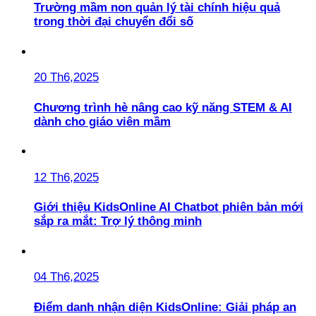
Trường mầm non quản lý tài chính hiệu quả
trong thời đại chuyển đổi số
20 Th6,2025
Chương trình hè nâng cao kỹ năng STEM & AI
dành cho giáo viên mầm
12 Th6,2025
Giới thiệu KidsOnline AI Chatbot phiên bản mới
sắp ra mắt: Trợ lý thông minh
04 Th6,2025
Điểm danh nhận diện KidsOnline: Giải pháp an