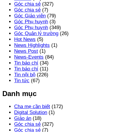
Góc chia sẻ
(327)
Góc chia sẻ
(7)
Góc Giáo viên
(79)
Góc Phụ huynh
(3)
Góc Phụ huynh
(349)
Góc Quản lý trường
(26)
Hot News
(5)
News Highlights
(1)
News Post
(1)
News-Events
(84)
Tin báo chí
(34)
Tin báo chí
(11)
Tin nội bộ
(226)
Tin tức
(67)
Danh mục
Cha mẹ cần biết
(172)
Digital Solution
(1)
Giáo án
(18)
Góc chia sẻ
(327)
Góc chia sẻ
(7)