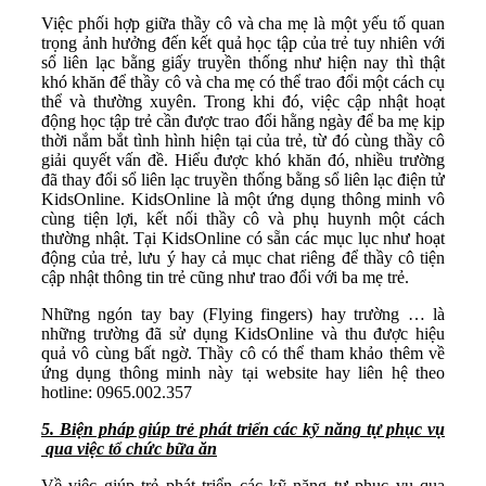
Việc phối hợp giữa thầy cô và cha mẹ là một yếu tố quan
trọng ảnh hưởng đến kết quả học tập của trẻ tuy nhiên với
sổ liên lạc bằng giấy truyền thống như hiện nay thì thật
khó khăn để thầy cô và cha mẹ có thể trao đổi một cách cụ
thể và thường xuyên. Trong khi đó, việc cập nhật hoạt
động học tập trẻ cần được trao đổi hằng ngày để ba mẹ kịp
thời nắm bắt tình hình hiện tại của trẻ, từ đó cùng thầy cô
giải quyết vấn đề. Hiểu được khó khăn đó, nhiều trường
đã thay đổi sổ liên lạc truyền thống bằng sổ liên lạc điện tử
KidsOnline. KidsOnline là một ứng dụng thông minh vô
cùng tiện lợi, kết nối thầy cô và phụ huynh một cách
thường nhật. Tại KidsOnline có sẵn các mục lục như hoạt
động của trẻ, lưu ý hay cả mục chat riêng để thầy cô tiện
cập nhật thông tin trẻ cũng như trao đổi với ba mẹ trẻ.
Những ngón tay bay (Flying fingers) hay trường … là
những trường đã sử dụng KidsOnline và thu được hiệu
quả vô cùng bất ngờ. Thầy cô có thể tham khảo thêm về
ứng dụng thông minh này tại website hay liên hệ theo
hotline: 0965.002.357
5. Biện pháp giúp trẻ phát triển các kỹ năng tự phục vụ
qua việc tổ chức bữa ăn
Về việc giúp trẻ phát triển các kỹ năng tự phục vụ qua