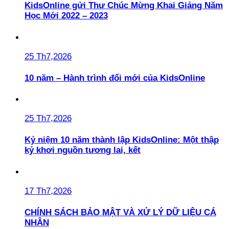
KidsOnline gửi Thư Chúc Mừng Khai Giảng Năm
Học Mới 2022 – 2023
25 Th7,2026
10 năm – Hành trình đổi mới của KidsOnline
25 Th7,2026
Kỷ niệm 10 năm thành lập KidsOnline: Một thập
kỷ khơi nguồn tương lai, kết
17 Th7,2026
CHÍNH SÁCH BẢO MẬT VÀ XỬ LÝ DỮ LIỆU CÁ
NHÂN