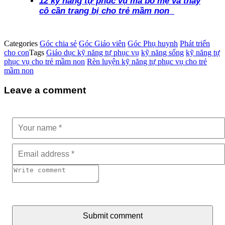
12 kỹ năng tự phục vụ mà bố mẹ và thầy
cô cần trang bị cho trẻ mầm non
Categories
Góc chia sẻ
Góc Giáo viên
Góc Phụ huynh
Phát triển
cho con
Tags
Giáo dục kỹ năng tự phục vụ
kỹ năng sống
kỹ năng tự
phục vụ cho trẻ mầm non
Rèn luyện kỹ năng tự phục vụ cho trẻ
mầm non
Leave a comment
Submit comment