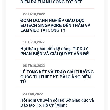
DIỄN RA THÀNH CÔNG TỐT ĐẸP
27 Th10,2022
ĐOÀN DOANH NGHIỆP GIÁO DỤC
EDTECH SINGAPORE ĐẾN THĂM VÀ
LÀM VIỆC TẠI CÔNG TY
11 Th10,2022
Hội thảo phát triển kỹ năng: TƯ DUY
PHẢN BIỆN VÀ GIẢI QUYẾT VẤN ĐỀ
08 Th10,2022
LỄ TỔNG KẾT VÀ TRAO GIẢI THƯỞNG
CUỘC THI THIẾT KẾ BÀI GIẢNG ĐIỆN
TỬ
23 Th9,2022
Hội nghị Chuyển đổi số Sở Giáo dục và
Đào tạo Tp. Hồ Chí Minh: