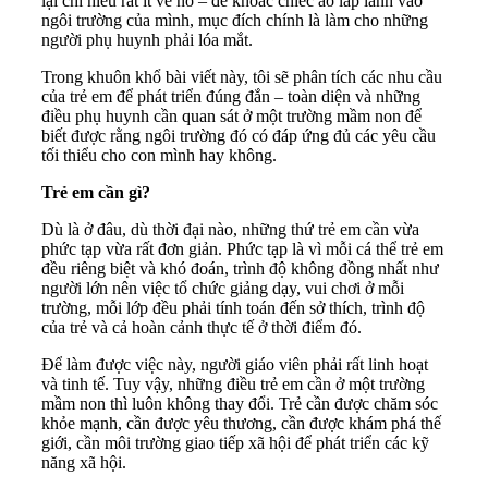
lại chỉ hiểu rất ít về nó – để khoác chiếc áo lấp lánh vào
ngôi trường của mình, mục đích chính là làm cho những
người phụ huynh phải lóa mắt.
Trong khuôn khổ bài viết này, tôi sẽ phân tích các nhu cầu
của trẻ em để phát triển đúng đắn – toàn diện và những
điều phụ huynh cần quan sát ở một trường mầm non để
biết được rằng ngôi trường đó có đáp ứng đủ các yêu cầu
tối thiểu cho con mình hay không.
Trẻ em cần gì?
Dù là ở đâu, dù thời đại nào, những thứ trẻ em cần vừa
phức tạp vừa rất đơn giản. Phức tạp là vì mỗi cá thể trẻ em
đều riêng biệt và khó đoán, trình độ không đồng nhất như
người lớn nên việc tổ chức giảng dạy, vui chơi ở mỗi
trường, mỗi lớp đều phải tính toán đến sở thích, trình độ
của trẻ và cả hoàn cảnh thực tế ở thời điểm đó.
Để làm được việc này, người giáo viên phải rất linh hoạt
và tinh tế. Tuy vậy, những điều trẻ em cần ở một trường
mầm non thì luôn không thay đổi. Trẻ cần được chăm sóc
khỏe mạnh, cần được yêu thương, cần được khám phá thế
giới, cần môi trường giao tiếp xã hội để phát triển các kỹ
năng xã hội.