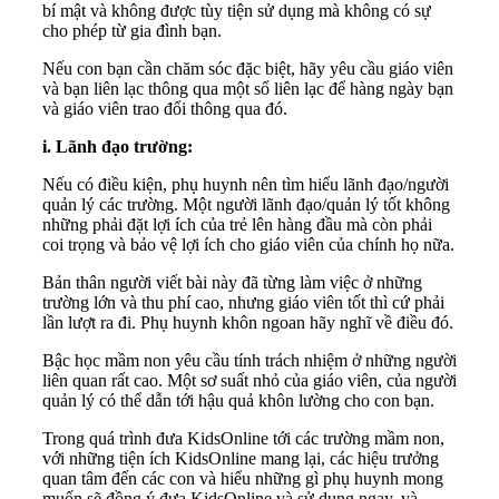
bí mật và không được tùy tiện sử dụng mà không có sự
cho phép từ gia đình bạn.
Nếu con bạn cần chăm sóc đặc biệt, hãy yêu cầu giáo viên
và bạn liên lạc thông qua một sổ liên lạc để hàng ngày bạn
và giáo viên trao đổi thông qua đó.
i. Lãnh đạo trường:
Nếu có điều kiện, phụ huynh nên tìm hiểu lãnh đạo/người
quản lý các trường. Một người lãnh đạo/quản lý tốt không
những phải đặt lợi ích của trẻ lên hàng đầu mà còn phải
coi trọng và bảo vệ lợi ích cho giáo viên của chính họ nữa.
Bản thân người viết bài này đã từng làm việc ở những
trường lớn và thu phí cao, nhưng giáo viên tốt thì cứ phải
lần lượt ra đi. Phụ huynh khôn ngoan hãy nghĩ về điều đó.
Bậc học mầm non yêu cầu tính trách nhiệm ở những người
liên quan rất cao. Một sơ suất nhỏ của giáo viên, của người
quản lý có thể dẫn tới hậu quả khôn lường cho con bạn.
Trong quá trình đưa KidsOnline tới các trường mầm non,
với những tiện ích KidsOnline mang lại, các hiệu trưởng
quan tâm đến các con và hiểu những gì phụ huynh mong
muốn sẽ đồng ý đưa KidsOnline và sử dụng ngay, và