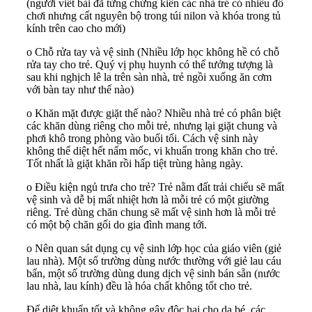
(người viết bài đã từng chứng kiến các nhà trẻ có nhiều đồ
chơi nhưng cất nguyên bộ trong túi nilon và khóa trong tủ
kính trên cao cho mới)
o Chỗ rửa tay và vệ sinh (Nhiều lớp học không hề có chỗ
rửa tay cho trẻ. Quý vị phụ huynh có thể tưởng tượng là
sau khi nghịch lê la trên sàn nhà, trẻ ngồi xuống ăn cơm
với bàn tay như thế nào)
o Khăn mặt được giặt thế nào? Nhiều nhà trẻ có phân biệt
các khăn dùng riêng cho mỗi trẻ, nhưng lại giặt chung và
phơi khô trong phòng vào buổi tối. Cách vệ sinh này
không thể diệt hết nấm mốc, vi khuẩn trong khăn cho trẻ.
Tốt nhất là giặt khăn rồi hấp tiệt trùng hàng ngày.
o Điều kiện ngủ trưa cho trẻ? Trẻ nằm đất trải chiếu sẽ mất
vệ sinh và dễ bị mất nhiệt hơn là mỗi trẻ có một giường
riêng. Trẻ dùng chăn chung sẽ mất vệ sinh hơn là mỗi trẻ
có một bộ chăn gối do gia đình mang tới.
o Nên quan sát dụng cụ vệ sinh lớp học của giáo viên (giẻ
lau nhà). Một số trường dùng nước thường với giẻ lau cáu
bẩn, một số trường dùng dung dịch vệ sinh bán sẵn (nước
lau nhà, lau kính) đều là hóa chất không tốt cho trẻ.
Để diệt khuẩn tốt và không gây độc hại cho da bé, các