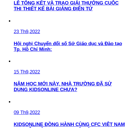
LỄ TỔNG KẾT VÀ TRAO GIẢI THƯỞNG CUỘC
THI THIẾT KẾ BÀI GIẢNG ĐIỆN TỬ
23 Th9,2022
Hội nghị Chuyển đổi số Sở Giáo dục và Đào tạo
Tp. Hồ Chí Minh:
15 Th9,2022
NĂM HỌC MỚI NÀY, NHÀ TRƯỜNG ĐÃ SỬ
DỤNG KIDSONLINE CHƯA?
09 Th9,2022
KIDSONLINE ĐỒNG HÀNH CÙNG CFC VIỆT NAM