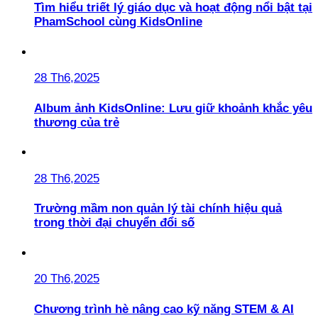
Tìm hiểu triết lý giáo dục và hoạt động nổi bật tại
PhamSchool cùng KidsOnline
28 Th6,2025
Album ảnh KidsOnline: Lưu giữ khoảnh khắc yêu
thương của trẻ
28 Th6,2025
Trường mầm non quản lý tài chính hiệu quả
trong thời đại chuyển đổi số
20 Th6,2025
Chương trình hè nâng cao kỹ năng STEM & AI