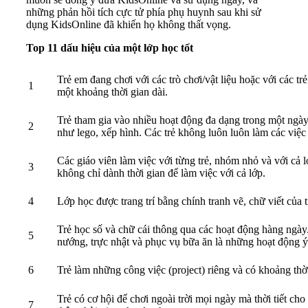
những phản hồi tích cực tử phía phụ huynh sau khi sử
dụng KidsOnline đã khiến họ không thất vọng.
Top 11 dấu hiệu của một lớp học tốt
Trẻ em đang chơi với các trò chơi/vật liệu hoặc với các trẻ
1
một khoảng thời gian dài.
Trẻ tham gia vào nhiều hoạt động đa dạng trong một ngày
2
như lego, xếp hình. Các trẻ không luôn luôn làm các việc
Các giáo viên làm việc với từng trẻ, nhóm nhỏ và với cả
3
không chỉ dành thời gian để làm việc với cả lớp.
4
Lớp học được trang trí bằng chính tranh vẽ, chữ viết của t
Trẻ học số và chữ cái thông qua các hoạt động hàng ngày.
5
nướng, trực nhật và phục vụ bữa ăn là những hoạt động ý
6
Trẻ làm những công việc (project) riêng và có khoảng thời
Trẻ có cơ hội để chơi ngoài trời mọi ngày mà thời tiết c
7