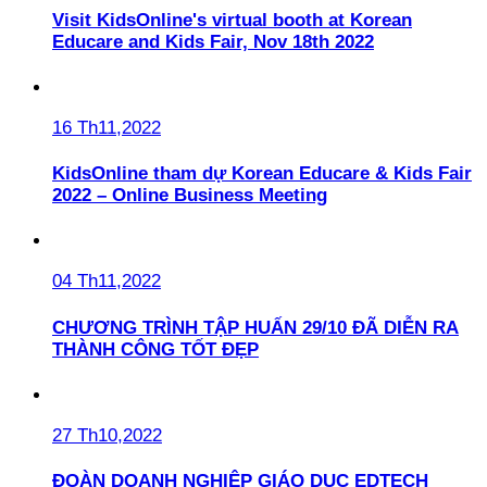
Visit KidsOnline's virtual booth at Korean
Educare and Kids Fair, Nov 18th 2022
16 Th11,2022
KidsOnline tham dự Korean Educare & Kids Fair
2022 – Online Business Meeting
04 Th11,2022
CHƯƠNG TRÌNH TẬP HUẤN 29/10 ĐÃ DIỄN RA
THÀNH CÔNG TỐT ĐẸP
27 Th10,2022
ĐOÀN DOANH NGHIỆP GIÁO DỤC EDTECH