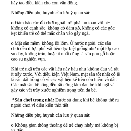
hãy tạo điều kiện cho con vận động.
Những điều phụ huynh cần lưu ý quan sát:
o Đảm bảo các đồ chơi ngoài trời phải an toàn với bé:
không có cạnh sắc, không có dằm gỗ, không có các góc
kẹt khiến trẻ có thể mắc chân vào gây ngã.
o Mặt sân mềm, không lồi lõm. Ở nước ngoài, các sân
chơi đều được phủ vật liệu đặc biệt giống như một lớp cao
su dày, không trơn, hoặc ít nhất cũng là sân phủ gỗ hoặc
cao su nghiền vụn.
Khi trẻ ngã trên các vật liệu này hầu như không đau và rất
ít trầy xước. Với điều kiện Việt Nam, mặt sân tốt nhất có lẽ
là sân đất trồng cỏ vì các vật liệu kể trên còn hiếm và đắt.
Các mặt sân bê tông đều rất cứng làm đau bé khi ngã và
gây các vết trầy xước nghiêm trọng trên da bé.
*Sân chơi trong nhà:
Được sử dụng khi bé không thể ra
ngoài chơi vì điều kiện thời tiết
Những điều phụ huynh cần lưu ý quan sát:
o Không gian thông thoáng để trẻ chạy nhảy mà không bị
va đập