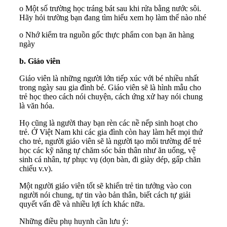
o Một số trường học tráng bát sau khi rửa bằng nước sôi.
Hãy hỏi trường bạn đang tìm hiểu xem họ làm thế nào nhé
o Nhớ kiểm tra nguồn gốc thực phẩm con bạn ăn hàng
ngày
b. Giáo viên
Giáo viên là những người lớn tiếp xúc với bé nhiều nhất
trong ngày sau gia đình bé. Giáo viên sẽ là hình mẫu cho
trẻ học theo cách nói chuyện, cách ứng xử hay nói chung
là văn hóa.
Họ cũng là người thay bạn rèn các nề nếp sinh hoạt cho
trẻ. Ở Việt Nam khi các gia đình còn hay làm hết mọi thứ
cho trẻ, người giáo viên sẽ là người tạo môi trường để trẻ
học các kỹ năng tự chăm sóc bản thân như ăn uống, vệ
sinh cá nhân, tự phục vụ (dọn bàn, đi giày dép, gấp chăn
chiếu v.v).
Một người giáo viên tốt sẽ khiến trẻ tin tưởng vào con
người nói chung, tự tin vào bản thân, biết cách tự giải
quyết vấn đề và nhiều lợi ích khác nữa.
Những điều phụ huynh cần lưu ý: