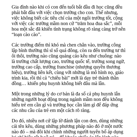
Gia đình nào khi có con đến tuổi bắt đầu đi học cũng đều
phải bắt đầu với việc chọn trường cho con. Thế nhưng,
việc không biết các tiêu chí của một ngôi trường tốt, cộng
với việc các trường mầm non cứ “trăm hoa đua sắc”, mỗi
hoa một sắc đã khiến tình trạng không rõ ràng càng trở nên
“loạn cào cào”.
Các trường điểm thì khó mà chen chân vào, trường công
lập bình thường thì sĩ số quá đông, còn ra đến trường tư thì
ôi thôi, trường nào cũng quảng cáo kêu như chuông: nào
là trường chất lượng cao, trường quốc tế, trường song ngữ,
trường cao cấp, trường franchise (nhượng quyền thương
hiệu), trường liên kết, cùng với những là mô hình nọ, giáo
trình kia, rồi thì cả “chiêu bài” mới là dạy trẻ thành thần
đồng… khiến phụ huynh không biết đâu mà lần.
Một trong những lý do cơ bản là đa số cả phụ huynh lẫn
những người hoạt động trong ngành mầm non đều không
hiểu trẻ em cần gì và trường học cần làm gì để đáp ứng
các nhu cầu của trẻ em một cách rõ ràng.
Do đó, nhiều nơi cứ lập lờ đánh lận con đen, dùng những
cái tên kêu, dùng những phương pháp nào đó ở một nước
nào đó – mà đôi khi chính những người tuyên bố áp dụng