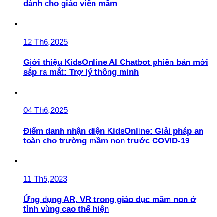
dành cho giáo viên mầm
12 Th6,2025
Giới thiệu KidsOnline AI Chatbot phiên bản mới
sắp ra mắt: Trợ lý thông minh
04 Th6,2025
Điểm danh nhận diện KidsOnline: Giải pháp an
toàn cho trường mầm non trước COVID-19
11 Th5,2023
Ứng dụng AR, VR trong giáo dục mầm non ở
tỉnh vùng cao thể hiện