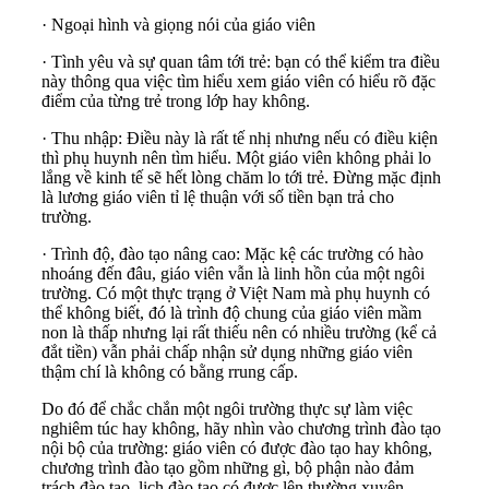
· Ngoại hình và giọng nói của giáo viên
· Tình yêu và sự quan tâm tới trẻ: bạn có thể kiểm tra điều
này thông qua việc tìm hiểu xem giáo viên có hiểu rõ đặc
điểm của từng trẻ trong lớp hay không.
· Thu nhập: Điều này là rất tế nhị nhưng nếu có điều kiện
thì phụ huynh nên tìm hiểu. Một giáo viên không phải lo
lắng về kinh tế sẽ hết lòng chăm lo tới trẻ. Đừng mặc định
là lương giáo viên tỉ lệ thuận với số tiền bạn trả cho
trường.
· Trình độ, đào tạo nâng cao: Mặc kệ các trường có hào
nhoáng đến đâu, giáo viên vẫn là linh hồn của một ngôi
trường. Có một thực trạng ở Việt Nam mà phụ huynh có
thể không biết, đó là trình độ chung của giáo viên mầm
non là thấp nhưng lại rất thiếu nên có nhiều trường (kể cả
đắt tiền) vẫn phải chấp nhận sử dụng những giáo viên
thậm chí là không có bằng rrung cấp.
Do đó để chắc chắn một ngôi trường thực sự làm việc
nghiêm túc hay không, hãy nhìn vào chương trình đào tạo
nội bộ của trường: giáo viên có được đào tạo hay không,
chương trình đào tạo gồm những gì, bộ phận nào đảm
trách đào tạo, lịch đào tạo có được lên thường xuyên