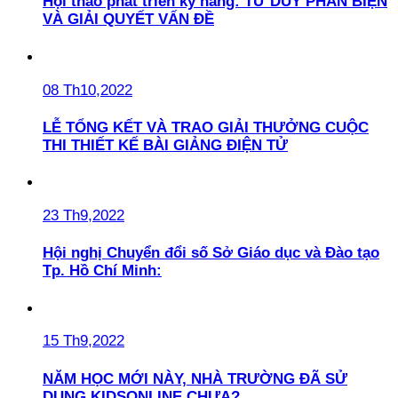
Hội thảo phát triển kỹ năng: TƯ DUY PHẢN BIỆN
VÀ GIẢI QUYẾT VẤN ĐỀ
08 Th10,2022
LỄ TỔNG KẾT VÀ TRAO GIẢI THƯỞNG CUỘC
THI THIẾT KẾ BÀI GIẢNG ĐIỆN TỬ
23 Th9,2022
Hội nghị Chuyển đổi số Sở Giáo dục và Đào tạo
Tp. Hồ Chí Minh:
15 Th9,2022
NĂM HỌC MỚI NÀY, NHÀ TRƯỜNG ĐÃ SỬ
DỤNG KIDSONLINE CHƯA?