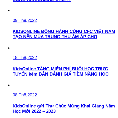
09 Th9,2022
KIDSONLINE ĐỒNG HÀNH CÙNG CFC VIỆT NAM
TẠO NÊN MÙA TRUNG THU ẤM ÁP CHO
18 Th8,2022
KidsOnline TẶNG MIỄN PHÍ BUỔI HỌC TRỰC
TUYẾN kèm BẢN ĐÁNH GIÁ TIỀM NĂNG HỌC
08 Th8,2022
KidsOnline gửi Thư Chúc Mừng Khai Giảng Năm
Học Mới 2022 – 2023