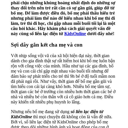
phải chịu những khủng hoảng nhất định do những sự
thay đổi trên nên trẻ rất cần có sự gần gũi, giúp đỡ từ
bố mẹ. Để làm được điều đó, bố mẹ phải thấu hiểu trẻ
nhưng phải làm thế nào để hiểu nhau khi bố mẹ thì đi
làm, trẻ thì đi học, chỉ gặp nhau mỗi buổi tối lại là một
câu hỏi khác. Hãy khám phá cách giải quyết vấn đề
này cùng sổ liên lạc điện tử
KidsOnline
dưới đây nhé!
Sợi dây gắn kết cha mẹ và con
Với nhịp sống vội vã của xã hội hiện đại này, thời gian
dành cho gia đình thật sự rất hiếm hoi khi bố mẹ luôn bận
rộn với công việc của mình. Hầu như tại các gia đình, bố
mẹ và con cái chỉ gặp mặt nhau vào buổi tối nhưng để
đảm bảo sự phát triển cho trẻ thì 9h bé ở độ tuổi mầm non
đã phải ngủ rồi. Như vây, thời gian để bố mẹ gần gũi và
tìm hiểu con cái lại càng khó hơn. Nhiều bố mẹ tâm sự,
thời gian các bé ở trường còn nhiều hơn thời gian các bé ở
nhà và nhiều bé còn thân với cả cô giáo hơn cả mẹ. Điều
này khiến rất nhiều phụ huynh lo lắng.
Nhưng nếu bố mẹ đang sử dụng
sổ liên lạc điện tử
KidsOnline
thì mọi chuyện đã không còn là vấn đề nữa.
Bởi vì, sổ liên lạc điện tử KidsOnline cho phép bố mẹ
được theo dõi những hình ảnh và hoạt động của con ở