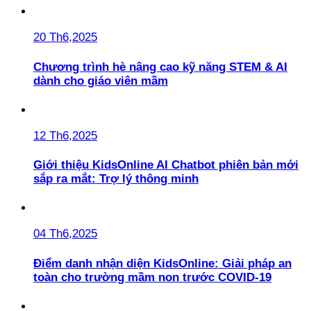
20 Th6,2025
Chương trình hè nâng cao kỹ năng STEM & AI
dành cho giáo viên mầm
12 Th6,2025
Giới thiệu KidsOnline AI Chatbot phiên bản mới
sắp ra mắt: Trợ lý thông minh
04 Th6,2025
Điểm danh nhận diện KidsOnline: Giải pháp an
toàn cho trường mầm non trước COVID-19