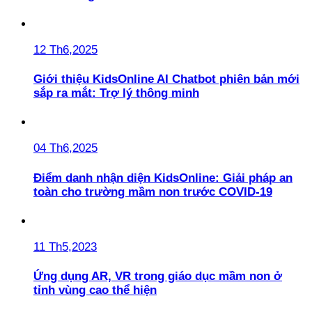
12 Th6,2025
Giới thiệu KidsOnline AI Chatbot phiên bản mới
sắp ra mắt: Trợ lý thông minh
04 Th6,2025
Điểm danh nhận diện KidsOnline: Giải pháp an
toàn cho trường mầm non trước COVID-19
11 Th5,2023
Ứng dụng AR, VR trong giáo dục mầm non ở
tỉnh vùng cao thể hiện