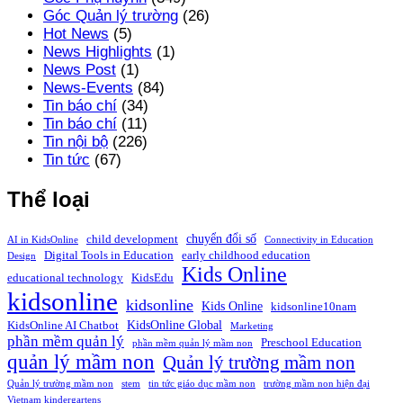
Góc Quản lý trường
(26)
Hot News
(5)
News Highlights
(1)
News Post
(1)
News-Events
(84)
Tin báo chí
(34)
Tin báo chí
(11)
Tin nội bộ
(226)
Tin tức
(67)
Thể loại
chuyển đổi số
child development
AI in KidsOnline
Connectivity in Education
Digital Tools in Education
early childhood education
Design
Kids Online
educational technology
KidsEdu
kidsonline
kidsonline
Kids Online
kidsonline10nam
KidsOnline Global
KidsOnline AI Chatbot
Marketing
phần mềm quản lý
Preschool Education
phần mềm quản lý mầm non
quản lý mầm non
Quản lý trường mầm non
Quản lý trường mầm non
stem
tin tức giáo dục mầm non
trường mầm non hiện đại
Vietnam kindergartens