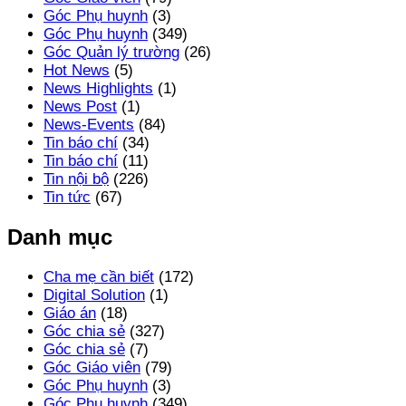
Góc Phụ huynh
(3)
Góc Phụ huynh
(349)
Góc Quản lý trường
(26)
Hot News
(5)
News Highlights
(1)
News Post
(1)
News-Events
(84)
Tin báo chí
(34)
Tin báo chí
(11)
Tin nội bộ
(226)
Tin tức
(67)
Danh mục
Cha mẹ cần biết
(172)
Digital Solution
(1)
Giáo án
(18)
Góc chia sẻ
(327)
Góc chia sẻ
(7)
Góc Giáo viên
(79)
Góc Phụ huynh
(3)
Góc Phụ huynh
(349)