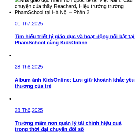
01 Th7,2025
Tìm hiểu triết lý giáo dục và hoạt động nổi bật tại
PhamSchool cùng KidsOnline
28 Th6,2025
Album ảnh KidsOnline: Lưu giữ khoảnh khắc yêu
thương của trẻ
28 Th6,2025
Trường mầm non quản lý tài chính hiệu quả
trong thời đại chuyển đổi số