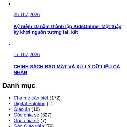
25 Th7,2026
Kỷ niệm 10 năm thành lập KidsOnline: Một thập
kỷ khơi nguồn tương lai, kết
17 Th7,2026
CHÍNH SÁCH BẢO MẬT VÀ XỬ LÝ DỮ LIỆU CÁ
NHÂN
Danh mục
Cha mẹ cần biết
(172)
Digital Solution
(1)
Giáo án
(18)
Góc chia sẻ
(327)
Góc chia sẻ
(7)
Góc Giáo viên
(79)