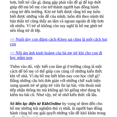
hơn, biết trẻ cần gì, đang gặp phải vấn đề gì để kịp thời
giúp đỡ mà bố mẹ còn trở thành người bạn đồng hành
cùng trẻ đến trường. Khi trẻ biết được rằng bố mẹ luôn
biết được những vấn đề của mình, luôn dõi theo mình thì
bản thân trẻ cũng thấy an tâm và ngoan ngoãn đi lớp hơn
rất nhiều. Vì trẻ sẽ không còn suy nghĩ là bố mẹ ghét trẻ
nên tống trẻ đi lớp.
>> Nuôi dạy con đúng cách-Khen sai cũng là một cách hại
con
>> Nỗi ám ảnh kinh hoàng của bà mẹ trẻ khi cho con đi
học mầm non
Thêm vào đó, việc biết con làm gì ở trường cũng là một
cách để bố mẹ có thể giúp con củng cỗ những kiến thức
khi về nhà. Ví dụ bố mẹ biết hôm nay con học chữ gì?
Bằng những câu hỏi đơn giản với những chữ xuất hiện
xung quanh trẻ sẽ giúp trẻ vừa ôn lại bài, vừa thoải mái
tiếp nhận thông tin mà không gò bó giống như đang bị
kiểm tra bài cũ. Như vậy, trẻ sẽ nhớ kiến thức rất lâu.
Sổ liên lạc điện tử KidsOnline
hy vọng sẽ đem đến cho
bố mẹ những trải nghiệm thú vị nhất, là người bạn đồng
hành cùng bố mẹ giải quyết những vấn đề khó khăn trong