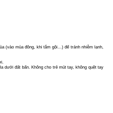
ùa (vào mùa đông, khi tắm gội…) để tránh nhiễm lạnh,
i.
ê la dưới đất bẩn. Không cho trẻ mút tay, không quệt tay