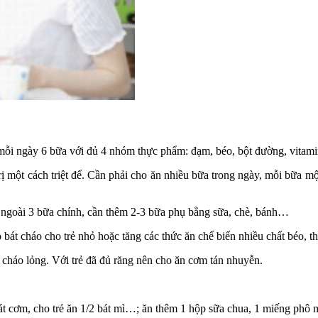
 mỗi ngày 6 bữa với đủ 4 nhóm thực phẩm: đạm, béo, bột đường, vitami
ị một cách triệt để. Cần phải cho ăn nhiều bữa trong ngày, mỗi bữa một
 ngoài 3 bữa chính, cần thêm 2-3 bữa phụ bằng sữa, chè, bánh…
bát cháo cho trẻ nhỏ hoặc tăng các thức ăn chế biến nhiều chất béo, 
cháo lỏng. Với trẻ đã đủ răng nên cho ăn cơm tán nhuyễn.
bát cơm, cho trẻ ăn 1/2 bát mì…; ăn thêm 1 hộp sữa chua, 1 miếng phô