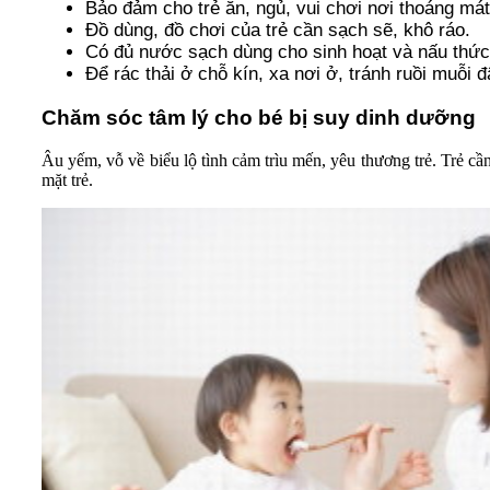
Bảo đảm cho trẻ ăn, ngủ, vui chơi nơi thoáng má
Đồ dùng, đồ chơi của trẻ cần sạch sẽ, khô ráo.
Có đủ nước sạch dùng cho sinh hoạt và nấu thức 
Để rác thải ở chỗ kín, xa nơi ở, tránh ruồi muỗi đ
Chăm sóc tâm lý cho bé bị suy dinh dưỡng
Âu yếm, vỗ về biểu lộ tình cảm trìu mến, yêu thương trẻ. Trẻ cần
mặt trẻ.