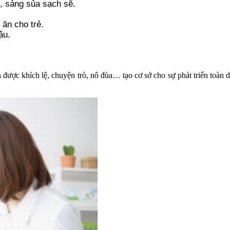
t, sáng sủa sạch sẽ.
ăn cho trẻ.
ậu.
 được khích lệ, chuyện trò, nô đùa… tạo cơ sở cho sự phát triển toàn diệ