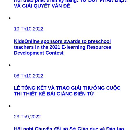
Hội thảo phát triển kỹ năng: TƯ DUY PHẢN BIỆN
VÀ GIẢI QUYẾT VẤN ĐỀ
10 Th10,2022
KidsOnline sponsors awards to preschool
teachers in the 2021 E-learning Resources
Development Contest
08 Th10,2022
LỄ TỔNG KẾT VÀ TRAO GIẢI THƯỞNG CUỘC
THI THIẾT KẾ BÀI GIẢNG ĐIỆN TỬ
23 Th9,2022
Hội nghị Chuyển đổi số Sở Giáo dục và Đào tạo