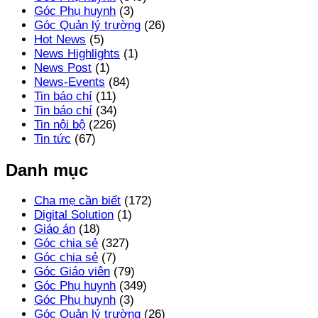
Góc Phụ huynh
(3)
Góc Quản lý trường
(26)
Hot News
(5)
News Highlights
(1)
News Post
(1)
News-Events
(84)
Tin báo chí
(11)
Tin báo chí
(34)
Tin nội bộ
(226)
Tin tức
(67)
Danh mục
Cha mẹ cần biết
(172)
Digital Solution
(1)
Giáo án
(18)
Góc chia sẻ
(327)
Góc chia sẻ
(7)
Góc Giáo viên
(79)
Góc Phụ huynh
(349)
Góc Phụ huynh
(3)
Góc Quản lý trường
(26)