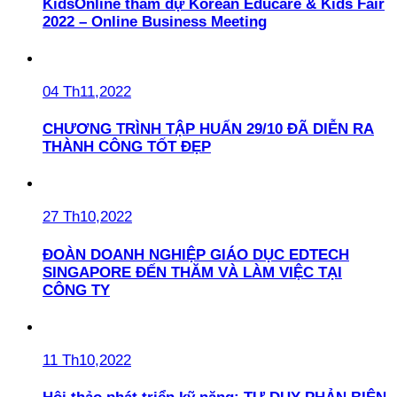
KidsOnline tham dự Korean Educare & Kids Fair
2022 – Online Business Meeting
04 Th11,2022
CHƯƠNG TRÌNH TẬP HUẤN 29/10 ĐÃ DIỄN RA
THÀNH CÔNG TỐT ĐẸP
27 Th10,2022
ĐOÀN DOANH NGHIỆP GIÁO DỤC EDTECH
SINGAPORE ĐẾN THĂM VÀ LÀM VIỆC TẠI
CÔNG TY
11 Th10,2022