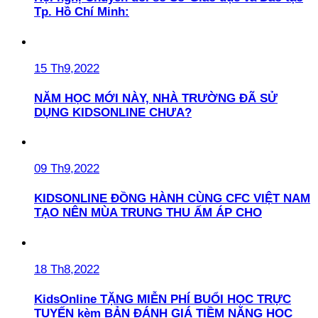
Tp. Hồ Chí Minh:
15 Th9,2022
NĂM HỌC MỚI NÀY, NHÀ TRƯỜNG ĐÃ SỬ
DỤNG KIDSONLINE CHƯA?
09 Th9,2022
KIDSONLINE ĐỒNG HÀNH CÙNG CFC VIỆT NAM
TẠO NÊN MÙA TRUNG THU ẤM ÁP CHO
18 Th8,2022
KidsOnline TẶNG MIỄN PHÍ BUỔI HỌC TRỰC
TUYẾN kèm BẢN ĐÁNH GIÁ TIỀM NĂNG HỌC