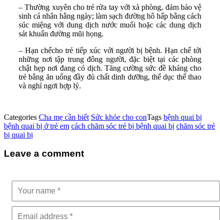
– Thường xuyên cho trẻ rửa tay với xà phòng, đảm bảo vệ
sinh cá nhân hằng ngày; làm sạch đường hô hấp bằng cách
súc miệng với dung dịch nước muối hoặc các dung dịch
sát khuẩn đường mũi họng.
– Hạn chếcho trẻ tiếp xúc với người bị bệnh. Hạn chế tới
những nơi tập trung đông người, đặc biệt tại các phòng
chật hẹp nơi đang có dịch. Tăng cường sức đề kháng cho
trẻ bằng ăn uống đầy đủ chất dinh dưỡng, thể dục thể thao
và nghỉ ngơi hợp lý.
Categories
Cha mẹ cần biết
Sức khỏe cho con
Tags
bệnh quai bị
bệnh quai bị ở trẻ em
cách chăm sóc trẻ bị bệnh quai bị
chăm sóc trẻ
bị quai bị
Leave a comment