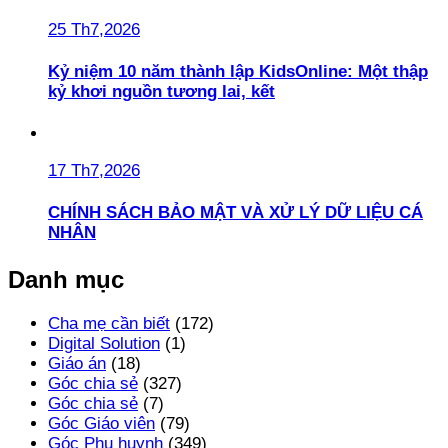
25 Th7,2026
Kỷ niệm 10 năm thành lập KidsOnline: Một thập
kỷ khơi nguồn tương lai, kết
17 Th7,2026
CHÍNH SÁCH BẢO MẬT VÀ XỬ LÝ DỮ LIỆU CÁ
NHÂN
Danh mục
Cha mẹ cần biết
(172)
Digital Solution
(1)
Giáo án
(18)
Góc chia sẻ
(327)
Góc chia sẻ
(7)
Góc Giáo viên
(79)
Góc Phụ huynh
(349)