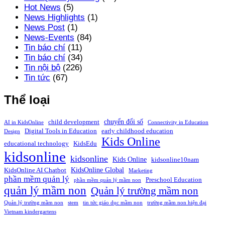
Hot News
(5)
News Highlights
(1)
News Post
(1)
News-Events
(84)
Tin báo chí
(11)
Tin báo chí
(34)
Tin nội bộ
(226)
Tin tức
(67)
Thể loại
chuyển đổi số
child development
AI in KidsOnline
Connectivity in Education
Digital Tools in Education
early childhood education
Design
Kids Online
educational technology
KidsEdu
kidsonline
kidsonline
Kids Online
kidsonline10nam
KidsOnline Global
KidsOnline AI Chatbot
Marketing
phần mềm quản lý
Preschool Education
phần mềm quản lý mầm non
quản lý mầm non
Quản lý trường mầm non
Quản lý trường mầm non
stem
tin tức giáo dục mầm non
trường mầm non hiện đại
Vietnam kindergartens