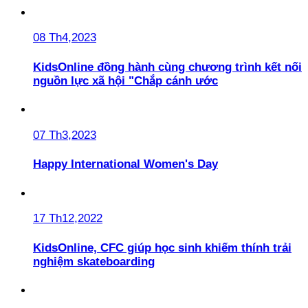
08 Th4,2023
KidsOnline đồng hành cùng chương trình kết nối
nguồn lực xã hội "Chắp cánh ước
07 Th3,2023
Happy International Women's Day
17 Th12,2022
KidsOnline, CFC giúp học sinh khiếm thính trải
nghiệm skateboarding