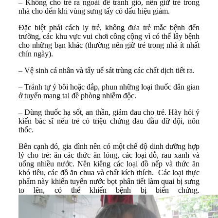
– Không cho trẻ ra ngoài để tránh gió, nên giữ trẻ trong
nhà cho đến khi vùng sưng tấy có dấu hiệu giảm.
Đặc biệt phải cách ly trẻ, không đưa trẻ mắc bệnh đến
trường, các khu vực vui chơi công cộng vì có thể lây bệnh
cho những bạn khác (thường nên giữ trẻ trong nhà ít nhất
chín ngày).
– Vệ sinh cá nhân và tẩy uế sát trùng các chất dịch tiết ra.
– Tránh tự ý bôi hoặc đắp, phun những loại thuốc dân gian
ở tuyến mang tai đề phòng nhiễm độc.
– Dùng thuốc hạ sốt, an thần, giảm đau cho trẻ. Hãy hỏi ý
kiến bác sĩ nếu trẻ có triệu chứng đau đầu dữ dội, nôn
thốc.
Bên cạnh đó, gia đình nên có một chế độ dinh dưỡng hợp
lý cho trẻ: ăn các thức ăn lỏng, các loại đỗ, rau xanh và
uống nhiều nước. Nên kiêng các loại đồ nếp và thức ăn
khó tiêu, các đồ ăn chua và chất kích thích. Các loại thực
phẩm này khiến tuyến nước bọt phân tiết làm quai bị sưng
to lên, có thể khiến bệnh bị biến chứng.