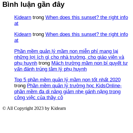
Bình luận gần đây
Kidearn
trong
When does this sunset? the right info
at
Kidearn
trong
When does this sunset? the right info
at
Phần mềm quản lý mầm non miễn phí mang lại
những lợi ích gì cho nhà trường, cho giáo viên và
phụ huynh
trong
Mách trường mầm non bí quyết tư
vấn đánh trúng tâm lý phụ huynh
Top 5 phần mềm quản lý mầm non tốt nhất 2020
trong
Phần mềm quản lý trường học KidsOnline-
phần mềm đa di năng giảm nhẹ gánh nặng trong
công việc của thầy cô
© All Copyright 2023 by Kidearn