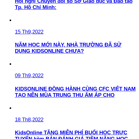
Hội nghị Chuyển đổi số Sở Giáo dục và Đào tạo
Tp. Hồ Chí Minh:
15 Th9,2022
NĂM HỌC MỚI NÀY, NHÀ TRƯỜNG ĐÃ SỬ
DỤNG KIDSONLINE CHƯA?
09 Th9,2022
KIDSONLINE ĐỒNG HÀNH CÙNG CFC VIỆT NAM
TẠO NÊN MÙA TRUNG THU ẤM ÁP CHO
18 Th8,2022
KidsOnline TẶNG MIỄN PHÍ BUỔI HỌC TRỰC
TUYẾN kèm BẢN ĐÁNH GIÁ TIỀM NĂNG HỌC