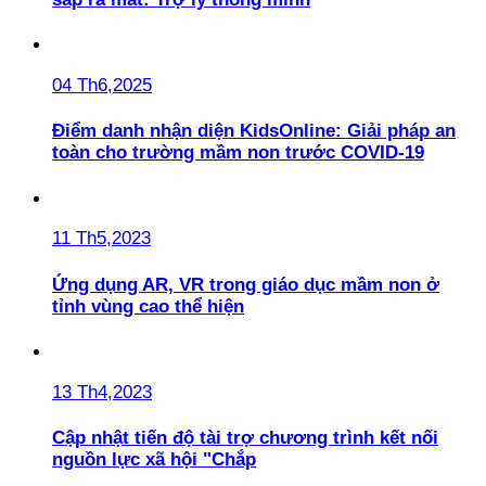
04 Th6,2025
Điểm danh nhận diện KidsOnline: Giải pháp an
toàn cho trường mầm non trước COVID-19
11 Th5,2023
Ứng dụng AR, VR trong giáo dục mầm non ở
tỉnh vùng cao thể hiện
13 Th4,2023
Cập nhật tiến độ tài trợ chương trình kết nối
nguồn lực xã hội "Chắp