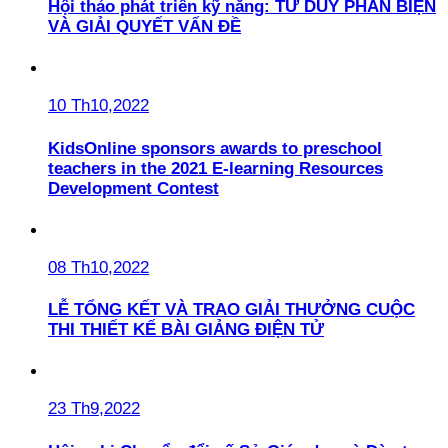
Hội thảo phát triển kỹ năng: TƯ DUY PHẢN BIỆN
VÀ GIẢI QUYẾT VẤN ĐỀ
10 Th10,2022
KidsOnline sponsors awards to preschool
teachers in the 2021 E-learning Resources
Development Contest
08 Th10,2022
LỄ TỔNG KẾT VÀ TRAO GIẢI THƯỞNG CUỘC
THI THIẾT KẾ BÀI GIẢNG ĐIỆN TỬ
23 Th9,2022