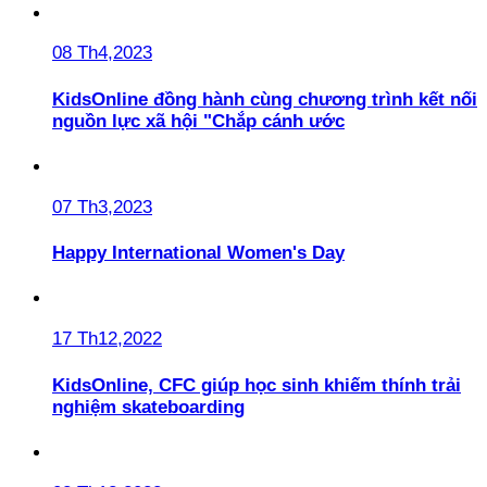
08 Th4,2023
KidsOnline đồng hành cùng chương trình kết nối
nguồn lực xã hội "Chắp cánh ước
07 Th3,2023
Happy International Women's Day
17 Th12,2022
KidsOnline, CFC giúp học sinh khiếm thính trải
nghiệm skateboarding