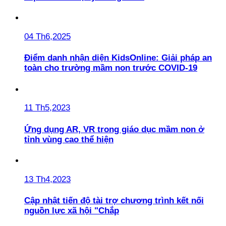
04 Th6,2025
Điểm danh nhận diện KidsOnline: Giải pháp an
toàn cho trường mầm non trước COVID-19
11 Th5,2023
Ứng dụng AR, VR trong giáo dục mầm non ở
tỉnh vùng cao thể hiện
13 Th4,2023
Cập nhật tiến độ tài trợ chương trình kết nối
nguồn lực xã hội "Chắp