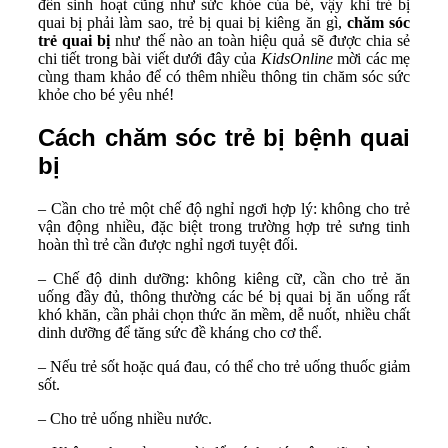
đến sinh hoạt cũng như sức khỏe của bé, vậy khi trẻ bị
quai bị phải làm sao, trẻ bị quai bị kiêng ăn gì,
chăm sóc
trẻ quai bị
như thế nào an toàn hiệu quả sẽ được chia sẻ
chi tiết trong bài viết dưới đây của
KidsOnline
mời các mẹ
cùng tham khảo để có thêm nhiều thông tin chăm sóc sức
khỏe cho bé yêu nhé!
Cách chăm sóc trẻ bị bệnh quai
bị
– Cần cho trẻ một chế độ nghỉ ngơi hợp lý: không cho trẻ
vận động nhiều, đặc biệt trong trường hợp trẻ sưng tinh
hoàn thì trẻ cần được nghỉ ngơi tuyệt đối.
– Chế độ dinh dưỡng: không kiêng cữ, cần cho trẻ ăn
uống đầy đủ, thông thường các bé bị quai bị ăn uống rất
khó khăn, cần phải chọn thức ăn mềm, dễ nuốt, nhiều chất
dinh dưỡng để tăng sức đề kháng cho cơ thể.
– Nếu trẻ sốt hoặc quá đau, có thể cho trẻ uống thuốc giảm
sốt.
– Cho trẻ uống nhiều nước.