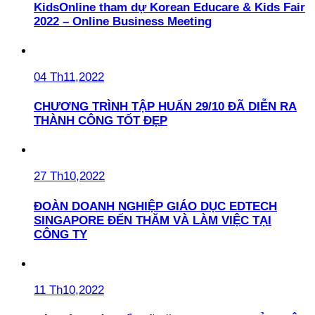
KidsOnline tham dự Korean Educare & Kids Fair
2022 – Online Business Meeting
04 Th11,2022
CHƯƠNG TRÌNH TẬP HUẤN 29/10 ĐÃ DIỄN RA
THÀNH CÔNG TỐT ĐẸP
27 Th10,2022
ĐOÀN DOANH NGHIỆP GIÁO DỤC EDTECH
SINGAPORE ĐẾN THĂM VÀ LÀM VIỆC TẠI
CÔNG TY
11 Th10,2022