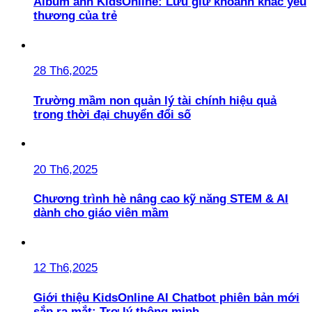
Album ảnh KidsOnline: Lưu giữ khoảnh khắc yêu
thương của trẻ
28 Th6,2025
Trường mầm non quản lý tài chính hiệu quả
trong thời đại chuyển đổi số
20 Th6,2025
Chương trình hè nâng cao kỹ năng STEM & AI
dành cho giáo viên mầm
12 Th6,2025
Giới thiệu KidsOnline AI Chatbot phiên bản mới
sắp ra mắt: Trợ lý thông minh