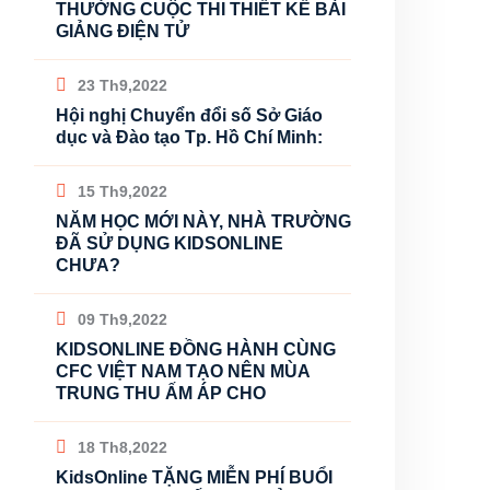
THƯỞNG CUỘC THI THIẾT KẾ BÀI
GIẢNG ĐIỆN TỬ
23 Th9,2022
Hội nghị Chuyển đổi số Sở Giáo
dục và Đào tạo Tp. Hồ Chí Minh:
15 Th9,2022
NĂM HỌC MỚI NÀY, NHÀ TRƯỜNG
ĐÃ SỬ DỤNG KIDSONLINE
CHƯA?
09 Th9,2022
KIDSONLINE ĐỒNG HÀNH CÙNG
CFC VIỆT NAM TẠO NÊN MÙA
TRUNG THU ẤM ÁP CHO
18 Th8,2022
KidsOnline TẶNG MIỄN PHÍ BUỔI