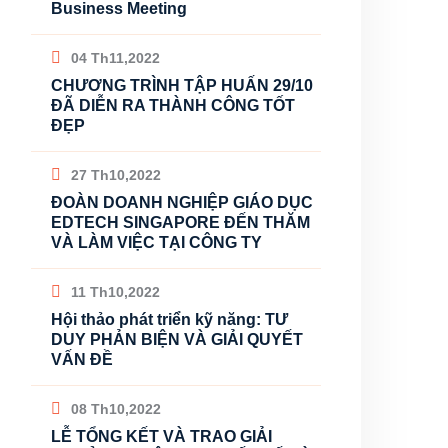
Business Meeting
04 Th11,2022
CHƯƠNG TRÌNH TẬP HUẤN 29/10
ĐÃ DIỄN RA THÀNH CÔNG TỐT
ĐẸP
27 Th10,2022
ĐOÀN DOANH NGHIỆP GIÁO DỤC
EDTECH SINGAPORE ĐẾN THĂM
VÀ LÀM VIỆC TẠI CÔNG TY
11 Th10,2022
Hội thảo phát triển kỹ năng: TƯ
DUY PHẢN BIỆN VÀ GIẢI QUYẾT
VẤN ĐỀ
08 Th10,2022
LỄ TỔNG KẾT VÀ TRAO GIẢI