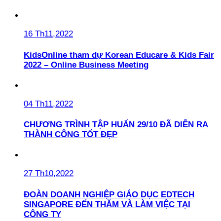
16 Th11,2022
KidsOnline tham dự Korean Educare & Kids Fair
2022 – Online Business Meeting
04 Th11,2022
CHƯƠNG TRÌNH TẬP HUẤN 29/10 ĐÃ DIỄN RA
THÀNH CÔNG TỐT ĐẸP
27 Th10,2022
ĐOÀN DOANH NGHIỆP GIÁO DỤC EDTECH
SINGAPORE ĐẾN THĂM VÀ LÀM VIỆC TẠI
CÔNG TY