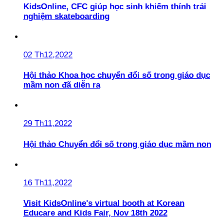
KidsOnline, CFC giúp học sinh khiếm thính trải
nghiệm skateboarding
02 Th12,2022
Hội thảo Khoa học chuyển đổi số trong giáo dục
mầm non đã diễn ra
29 Th11,2022
Hội thảo Chuyển đổi số trong giáo dục mầm non
16 Th11,2022
Visit KidsOnline's virtual booth at Korean
Educare and Kids Fair, Nov 18th 2022