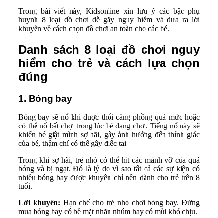
Trong bài viết này, Kidsonline xin lưu ý các bậc phụ
huynh 8 loại đồ chơi dễ gây nguy hiểm và đưa ra lời
khuyên về cách chọn đồ chơi an toàn cho các bé.
Danh sách 8 loại đồ chơi nguy
hiểm cho trẻ và cách lựa chọn
đúng
1. Bóng bay
Bóng bay sẽ nổ khi được thổi căng phồng quá mức hoặc
có thể nổ bất chợt trong lúc bé đang chơi. Tiếng nổ này sẽ
khiến bé giật mình sợ hãi, gây ảnh hưởng đến thính giác
của bé, thậm chí có thể gây điếc tai.
Trong khi sợ hãi, trẻ nhỏ có thể hít các mảnh vỡ của quả
bóng và bị ngạt. Đó là lý do vì sao tất cả các sự kiện có
nhiều bóng bay được khuyên chỉ nên dành cho trẻ trên 8
tuổi.
Lời khuyên:
Hạn chế cho trẻ nhỏ chơi bóng bay. Đừng
mua bóng bay có bề mặt nhăn nhúm hay có mùi khó chịu.