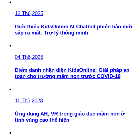
12 Th6,2025
Giới thiệu KidsOnline AI Chatbot phiên bản mới
sắp ra mắt: Trợ lý thông minh
04 Th6,2025
Điểm danh nhận diện KidsOnline: Giải pháp an
toàn cho trường mầm non trước COVID-19
11 Th5,2023
Ứng dụng AR, VR trong giáo dục mầm non ở
tỉnh vùng cao thể hiện