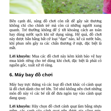
Bên cạnh đó, súng đồ chơi còn rất dễ gây sát thương
không chỉ cho chính trẻ mà còn cả những người xung
quanh. Trẻ thường không để ý tới khoảng cách an toàn
hay dùng nước sạch khi sử dụng súng. Hệ quả, đồ chơi
này được bắn bằng bất cứ loại “đạn” nào, kể cả nước bẩn,
khí phun nên gây ra các chấn thương ở mặt, đặc biệt là
mắt.
Lời khuyên:
Mua các đồ chơi này kèm kính bảo vệ hay
mua kính riêng cho trẻ dùng khi chơi, đặc biệt là phải có
nguồn gốc, xuất xứ rõ ràng.
6. Máy bay đồ chơi
Máy bay trực thăng và các loại đồ chơi khác có cánh quạt
là đồ chơi dành cho trẻ lớn. Trẻ nhỏ không nên chơi những
món đồ này vì các bé rất dễ đưa ngón tay vào cánh quạt
đang quay.
Lời khuyên:
Hãy chọn đồ chơi cánh quạt làm bằng nhựa
mềm, các cạnh của cánh quạt nên được gia công mịn,