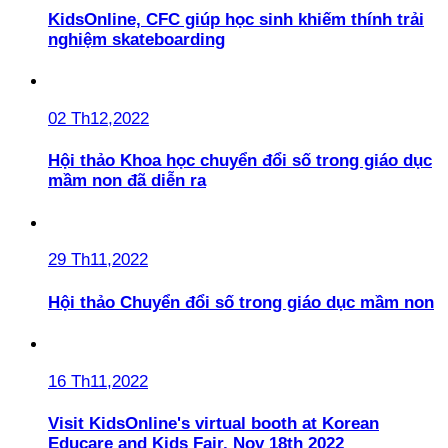
KidsOnline, CFC giúp học sinh khiếm thính trải
nghiệm skateboarding
02 Th12,2022
Hội thảo Khoa học chuyển đổi số trong giáo dục
mầm non đã diễn ra
29 Th11,2022
Hội thảo Chuyển đổi số trong giáo dục mầm non
16 Th11,2022
Visit KidsOnline's virtual booth at Korean
Educare and Kids Fair, Nov 18th 2022