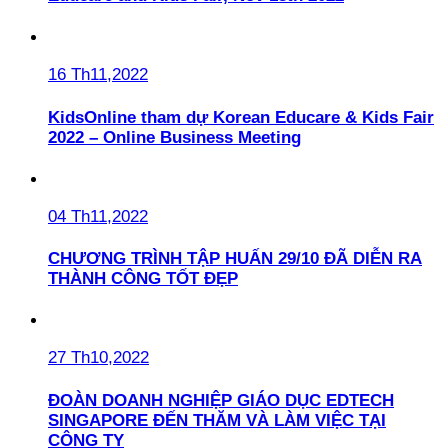
16 Th11,2022
KidsOnline tham dự Korean Educare & Kids Fair
2022 – Online Business Meeting
04 Th11,2022
CHƯƠNG TRÌNH TẬP HUẤN 29/10 ĐÃ DIỄN RA
THÀNH CÔNG TỐT ĐẸP
27 Th10,2022
ĐOÀN DOANH NGHIỆP GIÁO DỤC EDTECH
SINGAPORE ĐẾN THĂM VÀ LÀM VIỆC TẠI
CÔNG TY